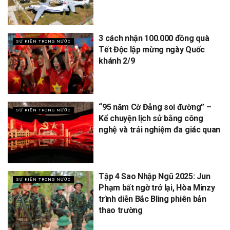
3 cách nhận 100.000 đồng quà
SỰ KIỆN TRONG NƯỚC
Tết Độc lập mừng ngày Quốc
khánh 2/9
“95 năm Cờ Đảng soi đường” –
SỰ KIỆN TRONG NƯỚC
Kể chuyện lịch sử bằng công
nghệ và trải nghiệm đa giác quan
Tập 4 Sao Nhập Ngũ 2025: Jun
SỰ KIỆN TRONG NƯỚC
Phạm bất ngờ trở lại, Hòa Minzy
trình diễn Bắc Bling phiên bản
thao trường