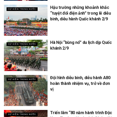
Hậu trường những khoảnh khắc
SỰ KIỆN TRONG NƯỚC
“tuyệt đối điện ảnh” trong lễ diễu
binh, diễu hành Quốc khánh 2/9
Hà Nội “bùng nổ” du lịch dịp Quốc
SỰ KIỆN TRONG NƯỚC
khánh 2/9
Đội hình diễu binh, diễu hành A80
SỰ KIỆN TRONG NƯỚC
hoàn thành nhiệm vụ, trở về đơn
vị
Triển lãm “80 năm hành trình Độc
SỰ KIỆN TRONG NƯỚC