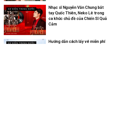
Nhạc sĩ Nguyễn Văn Chung bắt
SỰ KIỆN TRONG NƯỚC
tay Quốc Thiên, Neko Lê trong
ca khúc chủ đề của Chiến Sĩ Quả
Cảm
Hướng dẫn cách lấy vé miễn phí
SỰ KIỆN TRONG NƯỚC
concert Quốc gia ngày 1/9 tại
sân vận động Mỹ Đình
XEM THÊM