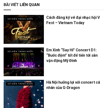
BÀI VIẾT
LIÊN QUAN
Cách đăng ký vé đại nhạc hội V
SỰ KIỆN TRONG NƯỚC
Fest – Vietnam Today
Em Xinh “Say Hi” Concert D1:
SỰ KIỆN TRONG NƯỚC
“Bước đệm” tốt để tiến tới sân
vận động Mỹ Đình
Hà Nội hưởng lợi với concert cá
SỰ KIỆN TRONG NƯỚC
nhân của G-Dragon