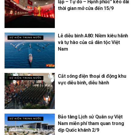
lập – Tự do – Hạnh phúc” kéo dài
thời gian mở cửa đến 15/9
Lễ diễu binh A80: Niềm kiêu hãnh
SỰ KIỆN TRONG NƯỚC
và tự hào của cả dân tộc Việt
Nam
Cắt sóng điện thoại di động khu
SỰ KIỆN TRONG NƯỚC
vực diễu binh, diễu hành
Bảo tàng Lịch sử Quân sự Việt
SỰ KIỆN TRONG NƯỚC
Nam miễn phí tham quan trong
dịp Quốc khánh 2/9