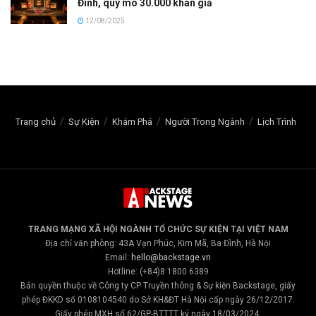
Đình, quy mô 30.000 khán giả
12/08/2025
Trang chủ
Sự Kiện
Khám Phá
Người Trong Ngành
Lịch Trình
TRANG MẠNG XÃ HỘI NGÀNH TỔ CHỨC SỰ KIỆN TẠI VIỆT NAM
Địa chỉ văn phòng: 43A Vạn Phúc, Kim Mã, Ba Đình, Hà Nội
Email:
hello@backstage.vn
Hotline: (+84)8 1800 6389
Bản quyền thuộc về Công ty CP Truyền thông & Sự kiện Backstage, giấy
phép ĐKKD số 0108104540 do Sở KH&ĐT Hà Nội cấp ngày 26/12/2017.
Giấy phép MXH số 62/GP-BTTTT ký ngày 18/03/2024.