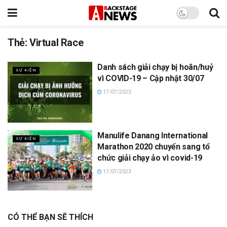
Thẻ:
Virtual Race
Danh sách giải chạy bị hoãn/huỷ
SỰ KIỆN
vì COVID-19 – Cập nhật 30/07
17/07/2023
Manulife Danang International
SỰ KIỆN
Marathon 2020 chuyển sang tổ
chức giải chạy ảo vì covid-19
17/07/2023
CÓ THỂ BẠN SẼ THÍCH