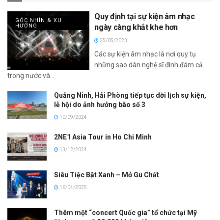
Quy định tại sự kiện âm nhạc
GÓC NHÌN & XU
HƯỚNG
ngày càng khắt khe hơn
25/05/2023
Các sự kiện âm nhạc là nơi quy tụ
những sao dàn nghệ sĩ đình đám cả
trong nước và...
Quảng Ninh, Hải Phòng tiếp tục dời lịch sự kiện,
lễ hội do ảnh hưởng bão số 3
10/09/2024
2NE1 Asia Tour in Ho Chi Minh
13/12/2024
Siêu Tiệc Bật Xanh – Mở Gu Chất
16/04/2025
Thêm một “concert Quốc gia” tổ chức tại Mỹ