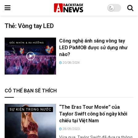
Thẻ:
Vòng tay LED
Công nghệ ánh sáng vòng tay
GÓC NHÌN & XU HƯỚNG
LED PixMOB được sử dụng như
nào?
20/08/2024
CÓ THỂ BẠN SẼ THÍCH
“The Eras Tour Movie” của
SỰ KIỆN TRONG NƯỚC
Taylor Swift công bố ngày khởi
chiếu tại Việt Nam
28/09/2023
Vừa qua, Taylor Swift đã đưa ra thông