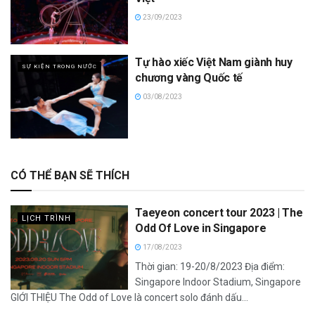
23/09/2023
Tự hào xiếc Việt Nam giành huy
SỰ KIỆN TRONG NƯỚC
chương vàng Quốc tế
03/08/2023
CÓ THỂ BẠN SẼ THÍCH
Taeyeon concert tour 2023 | The
LỊCH TRÌNH
Odd Of Love in Singapore
17/08/2023
Thời gian: 19-20/8/2023 Địa điểm:
Singapore Indoor Stadium, Singapore
GIỚI THIỆU The Odd of Love là concert solo đánh dấu...