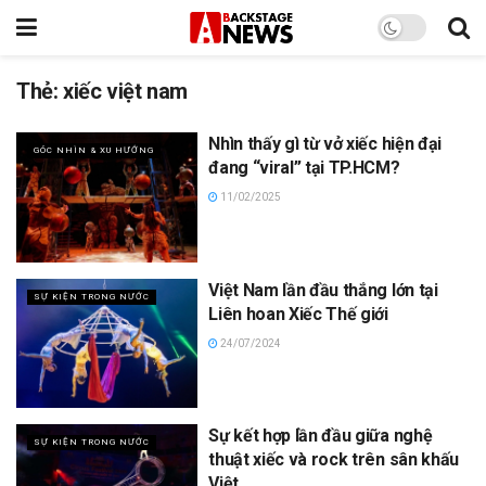
Thẻ:
xiếc việt nam
Nhìn thấy gì từ vở xiếc hiện đại
GÓC NHÌN & XU HƯỚNG
đang “viral” tại TP.HCM?
11/02/2025
Việt Nam lần đầu thắng lớn tại
SỰ KIỆN TRONG NƯỚC
Liên hoan Xiếc Thế giới
24/07/2024
Sự kết hợp lần đầu giữa nghệ
SỰ KIỆN TRONG NƯỚC
thuật xiếc và rock trên sân khấu
Việt