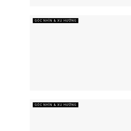
GÓC NHÌN & XU HƯỚNG
GÓC NHÌN & XU HƯỚNG