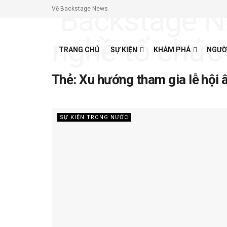
Về Backstage News
TRANG CHỦ
SỰ KIỆN
KHÁM PHÁ
NGƯỜ
Thẻ:
Xu hướng tham gia lễ hội
SỰ KIỆN TRONG NƯỚC