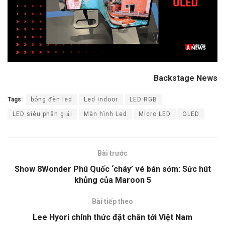
Backstage News
Tags:
bóng đèn led
Led indoor
LED RGB
LED siêu phân giải
Màn hình Led
Micro LED
OLED
Bài trước
Show 8Wonder Phú Quốc ‘cháy’ vé bán sớm: Sức hút
khủng của Maroon 5
Bài tiếp theo
Lee Hyori chính thức đặt chân tới Việt Nam