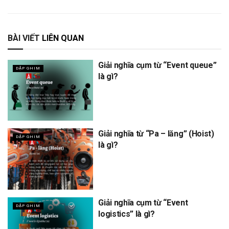
BÀI VIẾT
LIÊN QUAN
Giải nghĩa cụm từ “Event queue”
DẬP GHIM
là gì?
Giải nghĩa từ “Pa – lăng” (Hoist)
DẬP GHIM
là gì?
Giải nghĩa cụm từ “Event
DẬP GHIM
logistics” là gì?