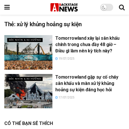
Thẻ:
xử lý khủng hoảng sự kiện
Tomorrowland xây lại sân khấu
GÓC NHÌN & XU HƯỚNG
chính trong chưa đầy 48 giờ –
Điều gì làm nên kỳ tích này?
19/07/2025
Tomorrowland gặp sự cố cháy
GÓC NHÌN & XU HƯỚNG
sân khấu và màn xử lý khủng
hoảng sự kiện đáng học hỏi
17/07/2025
CÓ THỂ BẠN SẼ THÍCH