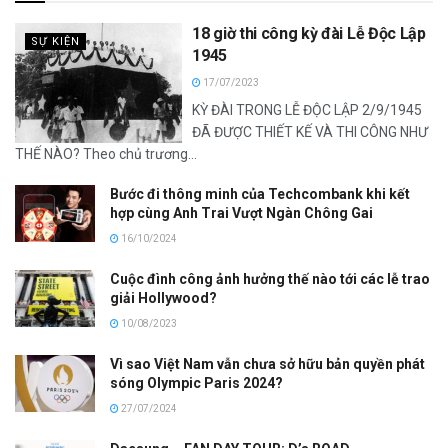
18 giờ thi công kỳ đài Lễ Độc Lập
SỰ KIỆN
1945
17/07/2023
KỲ ĐÀI TRONG LỄ ĐỘC LẬP 2/9/1945
ĐÃ ĐƯỢC THIẾT KẾ VÀ THI CÔNG NHƯ
THẾ NÀO? Theo chủ trương...
Bước đi thông minh của Techcombank khi kết
hợp cùng Anh Trai Vượt Ngàn Chông Gai
16/10/2024
Cuộc đình công ảnh hưởng thế nào tới các lễ trao
giải Hollywood?
10/08/2023
Vì sao Việt Nam vẫn chưa sở hữu bản quyền phát
sóng Olympic Paris 2024?
27/07/2024