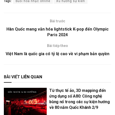
Tags:
buổi hòa nhạc online
Xu hướng sự kiên
Bài trước
Hàn Quốc mang văn hóa lightstick K-pop đến Olympic
Paris 2024
Bài tiếp theo
Việt Nam là quốc gia có tỷ lệ cao về vi phạm bản quyền
BÀI VIẾT
LIÊN QUAN
Từ thực tế ảo, 3D mapping đến
GÓC NHÌN & XU HƯỚNG
ứng dụng số A80: Công nghệ
bùng nổ trong các sự kiện hướng
về 80 năm Quốc Khánh 2/9