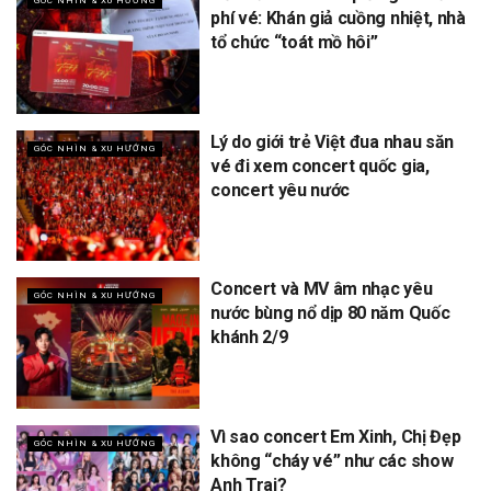
GÓC NHÌN & XU HƯỚNG
phí vé: Khán giả cuồng nhiệt, nhà
tổ chức “toát mồ hôi”
Lý do giới trẻ Việt đua nhau săn
GÓC NHÌN & XU HƯỚNG
vé đi xem concert quốc gia,
concert yêu nước
Concert và MV âm nhạc yêu
GÓC NHÌN & XU HƯỚNG
nước bùng nổ dịp 80 năm Quốc
khánh 2/9
Vì sao concert Em Xinh, Chị Đẹp
GÓC NHÌN & XU HƯỚNG
không “cháy vé” như các show
Anh Trai?