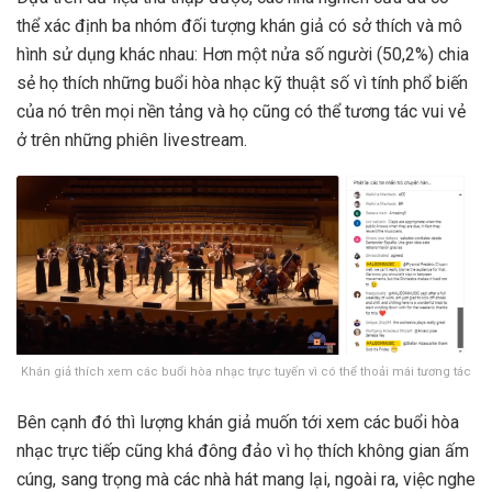
thể xác định ba nhóm đối tượng khán giả có sở thích và mô
hình sử dụng khác nhau: Hơn một nửa số người (50,2%) chia
sẻ họ thích những buổi hòa nhạc kỹ thuật số vì tính phổ biến
của nó trên mọi nền tảng và họ cũng có thể tương tác vui vẻ
ở trên những phiên livestream.
Khán giả thích xem các buổi hòa nhạc trực tuyến vì có thể thoải mái tương tác
Bên cạnh đó thì lượng khán giả muốn tới xem các buổi hòa
nhạc trực tiếp cũng khá đông đảo vì họ thích không gian ấm
cúng, sang trọng mà các nhà hát mang lại, ngoài ra, việc nghe