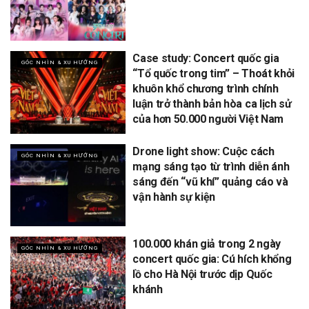
Case study: Concert quốc gia
GÓC NHÌN & XU HƯỚNG
“Tổ quốc trong tim” – Thoát khỏi
khuôn khổ chương trình chính
luận trở thành bản hòa ca lịch sử
của hơn 50.000 người Việt Nam
Drone light show: Cuộc cách
GÓC NHÌN & XU HƯỚNG
mạng sáng tạo từ trình diễn ánh
sáng đến “vũ khí” quảng cáo và
vận hành sự kiện
100.000 khán giả trong 2 ngày
GÓC NHÌN & XU HƯỚNG
concert quốc gia: Cú hích khổng
lồ cho Hà Nội trước dịp Quốc
khánh