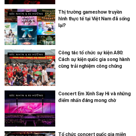
Thị trường gameshow truyền
GÓC NHÌN & XU HƯỚNG
hình thực tế tại Việt Nam đã sống
lại?
Công tác tổ chức sự kiện A80:
GÓC NHÌN & XU HƯỚNG
Cách sự kiện quốc gia song hành
cùng trải nghiệm công chúng
Concert Em Xinh Say Hi và những
GÓC NHÌN & XU HƯỚNG
điểm nhấn đáng mong chờ
Tổ chức concert quốc gia miễn