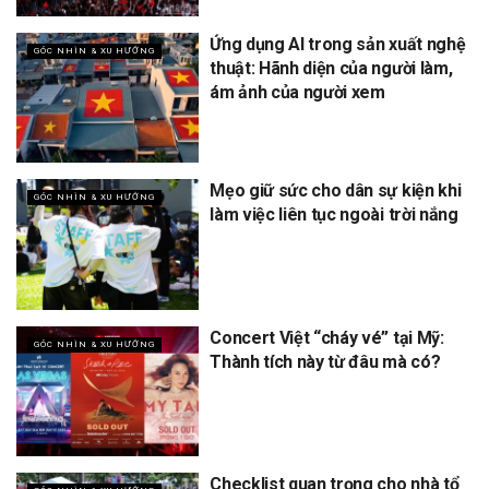
Ứng dụng AI trong sản xuất nghệ
GÓC NHÌN & XU HƯỚNG
thuật: Hãnh diện của người làm,
ám ảnh của người xem
Mẹo giữ sức cho dân sự kiện khi
GÓC NHÌN & XU HƯỚNG
làm việc liên tục ngoài trời nắng
Concert Việt “cháy vé” tại Mỹ:
GÓC NHÌN & XU HƯỚNG
Thành tích này từ đâu mà có?
Checklist quan trọng cho nhà tổ