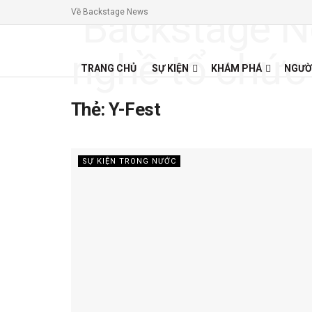
Về Backstage News
TRANG CHỦ
SỰ KIỆN
KHÁM PHÁ
NGƯỜ
Thẻ:
Y-Fest
SỰ KIỆN TRONG NƯỚC