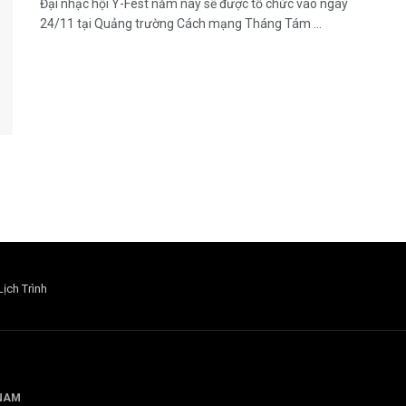
Đại nhạc hội Y-Fest năm nay sẽ được tổ chức vào ngày
24/11 tại Quảng trường Cách mạng Tháng Tám ...
Lịch Trình
 NAM