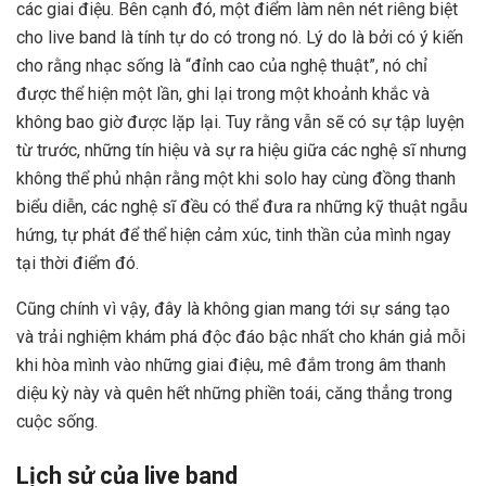
các giai điệu. Bên cạnh đó, một điểm làm nên nét riêng biệt
cho live band là tính tự do có trong nó. Lý do là bởi có ý kiến
cho rằng nhạc sống là “đỉnh cao của nghệ thuật”, nó chỉ
được thể hiện một lần, ghi lại trong một khoảnh khắc và
không bao giờ được lặp lại. Tuy rằng vẫn sẽ có sự tập luyện
từ trước, những tín hiệu và sự ra hiệu giữa các nghệ sĩ nhưng
không thể phủ nhận rằng một khi solo hay cùng đồng thanh
biểu diễn, các nghệ sĩ đều có thể đưa ra những kỹ thuật ngẫu
hứng, tự phát để thể hiện cảm xúc, tinh thần của mình ngay
tại thời điểm đó.
Cũng chính vì vậy, đây là không gian mang tới sự sáng tạo
và trải nghiệm khám phá độc đáo bậc nhất cho khán giả mỗi
khi hòa mình vào những giai điệu, mê đắm trong âm thanh
diệu kỳ này và quên hết những phiền toái, căng thẳng trong
cuộc sống.
Lịch sử của live band