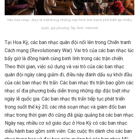
Văn hóa nhạc Jazz là một trong những loại hình live band phổ biến tại nhiều
quốc gia phương Tây. Ảnh: Internet
Tại Hoa Kỳ, các ban nhạc quân đội nổi lên trong Chiến tranh
Cách mạng (Revolutionary War). Vai trò của các ban nhạc lúc
bấy giờ là đồng hành cùng binh lính trong các trận chiến.
Theo thời gian, việc sử dụng và vai trò của các ban nhạc
quân đội ngày càng giảm đi; điều này đánh dấu sự khởi đầu
của các ban nhạc thị trấn. Các ban nhạc thị trấn bao gồm các
nhạc sĩ địa phương biểu diễn trong những dịp đặc biệt như
ngày lễ quốc gia. Các ban nhạc thị trấn tiếp tục phát triển
trong suốt thế kỷ 20; các nhà soạn nhạc và giám đốc ban
nhạc trong thời gian đó cũng đã giúp quảng bá các ban nhạc.
Ngày nay, nhiều cơ sở giáo dục ở Hoa Kỳ có các ban nhạc
diễu hành bao gồm sinh viên. Các cuộc thi dành cho các ban