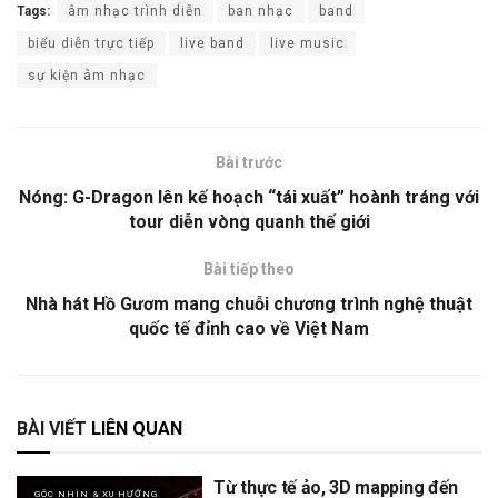
Tags:
âm nhạc trình diễn
ban nhạc
band
biểu diễn trực tiếp
live band
live music
sự kiện âm nhạc
Bài trước
Nóng: G-Dragon lên kế hoạch “tái xuất” hoành tráng với
tour diễn vòng quanh thế giới
Bài tiếp theo
Nhà hát Hồ Gươm mang chuỗi chương trình nghệ thuật
quốc tế đỉnh cao về Việt Nam
BÀI VIẾT
LIÊN QUAN
Từ thực tế ảo, 3D mapping đến
GÓC NHÌN & XU HƯỚNG