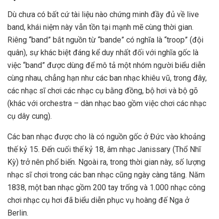
Dù chưa có bất cứ tài liệu nào chứng minh đầy đủ về live
band, khái niệm này vẫn tồn tại mạnh mẽ cùng thời gian.
Riêng “band” bắt nguồn từ “bande” có nghĩa là “troop” (đội
quân), sự khác biệt đáng kể duy nhất đối với nghĩa gốc là
việc “band” được dùng để mô tả một nhóm người biểu diễn
cùng nhau, chẳng hạn như các ban nhạc khiêu vũ, trong đây,
các nhạc sĩ chơi các nhạc cụ bằng đồng, bộ hơi và bộ gõ
(khác với orchestra – dàn nhạc bao gồm việc chơi các nhạc
cụ dây cung).
Các ban nhạc được cho là có nguồn gốc ở Đức vào khoảng
thế kỷ 15. Đến cuối thế kỷ 18, âm nhạc Janissary (Thổ Nhĩ
Kỳ) trở nên phổ biến. Ngoài ra, trong thời gian này, số lượng
nhạc sĩ chơi trong các ban nhạc cũng ngày càng tăng. Năm
1838, một ban nhạc gồm 200 tay trống và 1.000 nhạc công
chơi nhạc cụ hơi đã biểu diễn phục vụ hoàng đế Nga ở
Berlin.