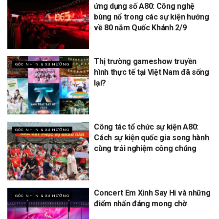
ứng dụng số A80: Công nghệ
bùng nổ trong các sự kiện hướng
về 80 năm Quốc Khánh 2/9
Thị trường gameshow truyền
GÓC NHÌN & XU HƯỚNG
hình thực tế tại Việt Nam đã sống
lại?
Công tác tổ chức sự kiện A80:
GÓC NHÌN & XU HƯỚNG
Cách sự kiện quốc gia song hành
cùng trải nghiệm công chúng
Concert Em Xinh Say Hi và những
GÓC NHÌN & XU HƯỚNG
điểm nhấn đáng mong chờ