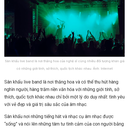
Sân khấu live band là nơi thăng hoa của nghệ sĩ cùng nhiều đối tượng khán giả
có những giới tính, sở thích, quốc tịch khác nhau. Ảnh: Internet
Sân khấu live band là nơi thăng hoa và có thể thu hút hàng
nghìn người, hàng trăm nền văn hóa với những giới tính, sở
thích, quốc tịch khác nhau chỉ bởi một lý do duy nhất: tình yêu
với vẻ đẹp và giá trị sâu sắc của âm nhạc.
Sân khấu nơi những tiếng hát và nhạc cụ âm nhạc được
“sống” và nói lên những tâm tư tình cảm của con người bằng