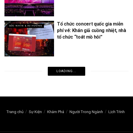
Tổ chức concert quốc gia miễn
GÓC NHÌN & XU HƯỚNG
phí vé: Khán giả cuồng nhiệt, nhà
tổ chức “toát mồ hôi”
LOADING...
Trang chủ
Sự Kiện
Khám Phá
Người Trong Ngành
Lịch Trình