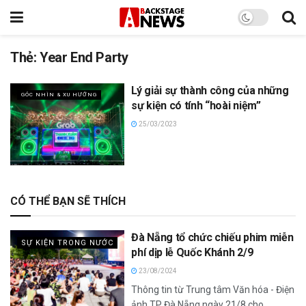
Thẻ:
Year End Party
Lý giải sự thành công của những
GÓC NHÌN & XU HƯỚNG
sự kiện có tính “hoài niệm”
25/03/2023
CÓ THỂ BẠN SẼ THÍCH
Đà Nẵng tổ chức chiếu phim miễn
SỰ KIỆN TRONG NƯỚC
phí dịp lễ Quốc Khánh 2/9
23/08/2024
Thông tin từ Trung tâm Văn hóa - Điện
ảnh TP Đà Nẵng ngày 21/8 cho