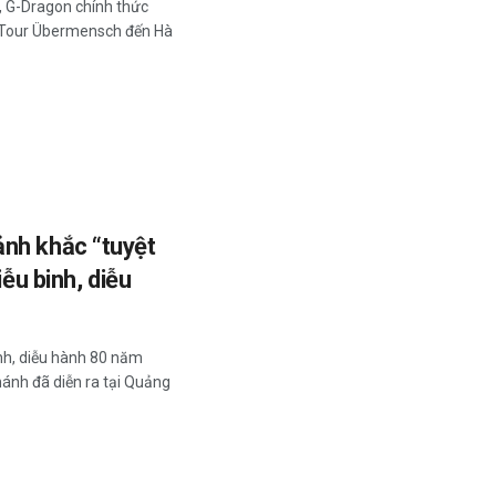
, G-Dragon chính thức
 Tour Übermensch đến Hà
nh khắc “tuyệt
iễu binh, diễu
inh, diễu hành 80 năm
nh đã diễn ra tại Quảng