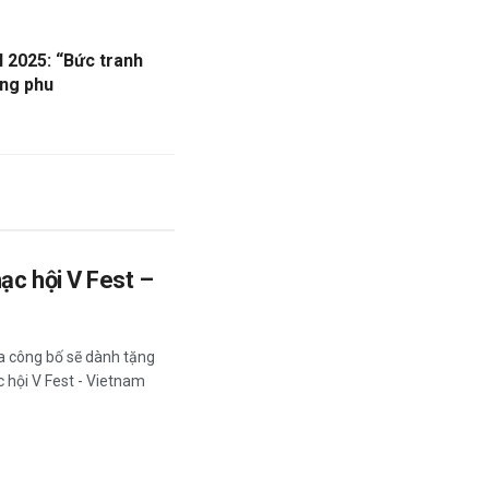
 2025: “Bức tranh
ông phu
ạc hội V Fest –
a công bố sẽ dành tặng
 hội V Fest - Vietnam