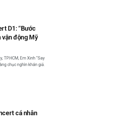
ert D1: “Bước
ân vận động Mỹ
ity, TP.HCM, Em Xinh "Say
hàng chục nghìn khán giả.
oncert cá nhân