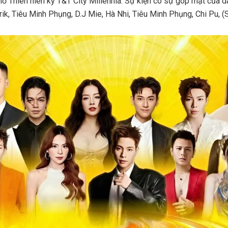
hố Thiên niên kỷ T&T City Millennia. Sự kiện có sự góp mặt của dà
Erik, Tiêu Minh Phụng, D.J Mie, Hà Nhi, Tiêu Minh Phụng, Chi Pu,