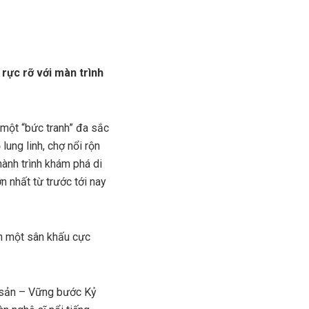
 rực rỡ với màn trình
 một “bức tranh” đa sắc
ung linh, chợ nổi rộn
ành trình khám phá di
n nhất từ trước tới nay
nh một sân khấu cực
i sản – Vững bước Kỷ