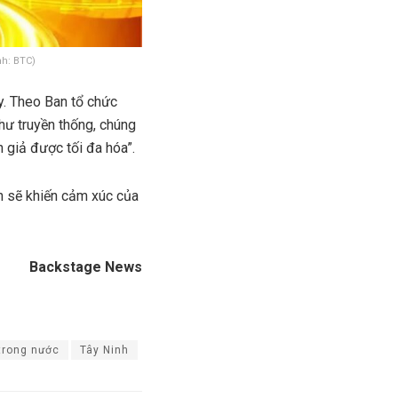
h: BTC)
y. Theo Ban tổ chức
hư truyền thống, chúng
 giả được tối đa hóa”.
n sẽ khiến cảm xúc của
Backstage News
 trong nước
Tây Ninh