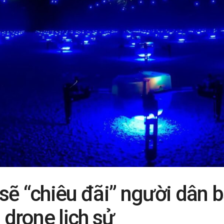
 sẽ “chiêu đãi” người dân
n drone lịch sử