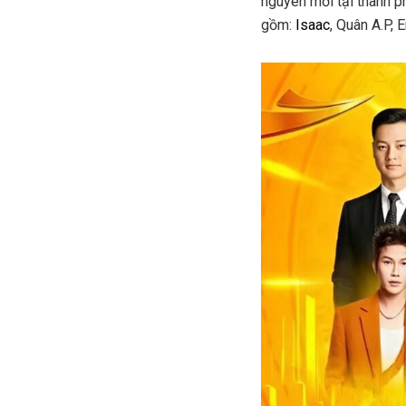
nguyên mới tại thành p
gồm:
Isaac
, Quân A.P, 