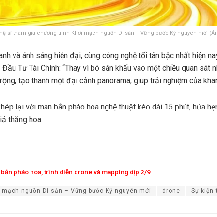
hệ sĩ tham gia chương trình Khơi mạch nguồn Di sản – Vững bước Kỷ nguyên mới (Ản
anh và ánh sáng hiện đại, cùng công nghệ tối tân bậc nhất hiện na
n Đầu Tư Tài Chính: “Thay vì bó sân khấu vào một chiều quan sát n
 rộng, tạo thành một đại cảnh panorama, giúp trải nghiệm của khán
hép lại với màn bắn pháo hoa nghệ thuật kéo dài 15 phút, hứa hẹ
iả thăng hoa.
 bắn pháo hoa, trình diễn drone và mapping dịp 2/9
i mạch nguồn Di sản – Vững bước Kỷ nguyên mới
drone
Sự kiện