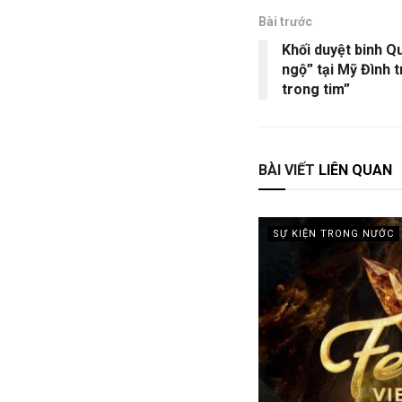
Bài trước
Khối duyệt binh Q
ngộ” tại Mỹ Đình 
trong tim”
BÀI VIẾT
LIÊN QUAN
SỰ KIỆN TRONG NƯỚC