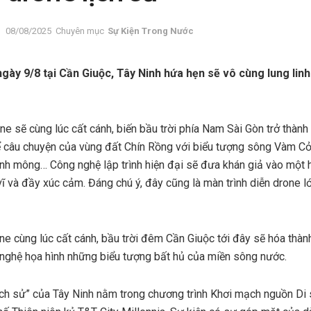
08/08/2025
Chuyên mục
Sự Kiện Trong Nước
gày 9/8 tại Cần Giuộc, Tây Ninh hứa hẹn sẽ vô cùng lung linh
ne sẽ cùng lúc cất cánh, biến bầu trời phía Nam Sài Gòn trở thành
 câu chuyện của vùng đất Chín Rồng với biểu tượng sông Vàm Cỏ l
nh mông… Công nghệ lập trình hiện đại sẽ đưa khán giả vào một h
 và đầy xúc cảm. Đáng chú ý, đây cũng là màn trình diễn drone lớ
ne cùng lúc cất cánh, bầu trời đêm Cần Giuộc tới đây sẽ hóa thà
 nghệ họa hình những biểu tượng bất hủ của miền sông nước.
lịch sử” của Tây Ninh nằm trong chương trình Khơi mạch nguồn D