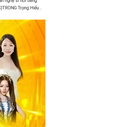
n nghệ sĩ nổi tiếng
 (S)TRONG Trọng Hiếu…