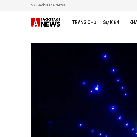
Về Backstage News
TRANG CHỦ
SỰ KIỆN
KH