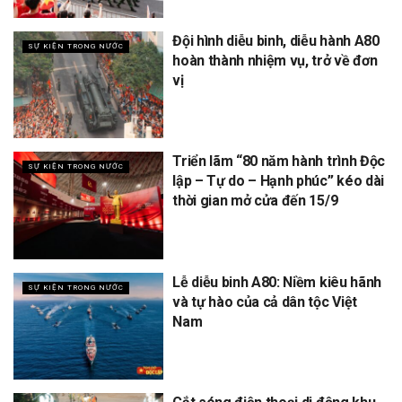
Đội hình diễu binh, diễu hành A80
SỰ KIỆN TRONG NƯỚC
hoàn thành nhiệm vụ, trở về đơn
vị
Triển lãm “80 năm hành trình Độc
SỰ KIỆN TRONG NƯỚC
lập – Tự do – Hạnh phúc” kéo dài
thời gian mở cửa đến 15/9
Lễ diễu binh A80: Niềm kiêu hãnh
SỰ KIỆN TRONG NƯỚC
và tự hào của cả dân tộc Việt
Nam