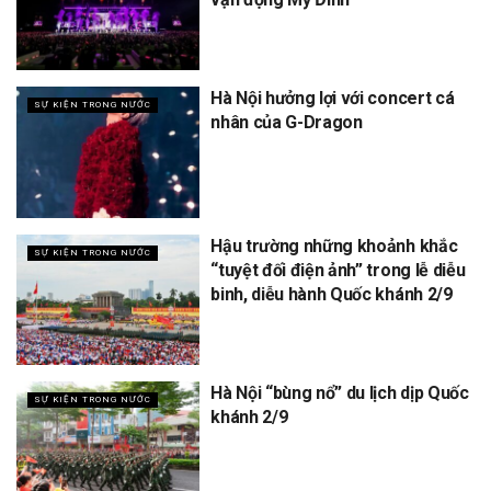
Hà Nội hưởng lợi với concert cá
SỰ KIỆN TRONG NƯỚC
nhân của G-Dragon
Hậu trường những khoảnh khắc
SỰ KIỆN TRONG NƯỚC
“tuyệt đối điện ảnh” trong lễ diễu
binh, diễu hành Quốc khánh 2/9
Hà Nội “bùng nổ” du lịch dịp Quốc
SỰ KIỆN TRONG NƯỚC
khánh 2/9