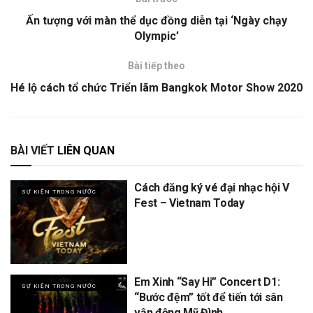
Ấn tượng với màn thể dục đồng diễn tại ‘Ngày chạy
Olympic’
Bài tiếp theo
Hé lộ cách tổ chức Triển lãm Bangkok Motor Show 2020
BÀI VIẾT
LIÊN QUAN
Cách đăng ký vé đại nhạc hội V
SỰ KIỆN TRONG NƯỚC
Fest – Vietnam Today
Em Xinh “Say Hi” Concert D1:
SỰ KIỆN TRONG NƯỚC
“Bước đệm” tốt để tiến tới sân
vận động Mỹ Đình