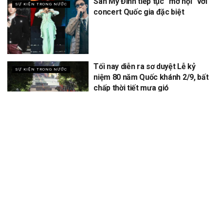
Sân Mỹ Đình tiếp tục “mở hội” với
SỰ KIỆN TRONG NƯỚC
concert Quốc gia đặc biệt
Tối nay diễn ra sơ duyệt Lễ kỷ
SỰ KIỆN TRONG NƯỚC
niệm 80 năm Quốc khánh 2/9, bất
chấp thời tiết mưa gió
XEM THÊM
Để lại một bình luận
Email của bạn sẽ không được hiển thị công khai.
Các trường bắt