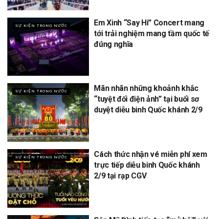
Em Xinh “Say Hi” Concert mang
SỰ KIỆN TRONG NƯỚC
tới trải nghiệm mang tầm quốc tế
đúng nghĩa
Mãn nhãn những khoảnh khắc
SỰ KIỆN TRONG NƯỚC
“tuyệt đối điện ảnh” tại buổi sơ
duyệt diễu binh Quốc khánh 2/9
Cách thức nhận vé miễn phí xem
SỰ KIỆN TRONG NƯỚC
trực tiếp diễu binh Quốc khánh
2/9 tại rạp CGV