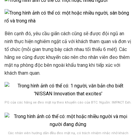
Bên cạnh đó, yêu cầu giãn cách cũng sẽ được đội ngũ an
ninh thực hiện nghiêm ngặt cả với khách tham quan và đơn vị
tổ chức (mỗi gian trưng bày cách nhau tối thiểu 6 mét). Các
hãng xe cũng được khuyến cáo nên cho nhân viên đeo thêm
mặt nạ phòng độc bên ngoài khẩu trang khi tiếp xúc với
khách tham quan.
PG của các hãng xe đeo mặt nạ theo khuyến cáo của BTC. Nguồn: IMPACT Exh.
Các nhân viên hướng dẫn đều đeo mặt nạ, có trách nhiệm nhắc nhở khách