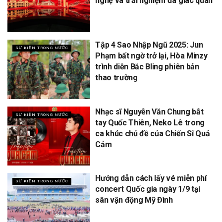
nghệ và trải nghiệm đa giác quan
Tập 4 Sao Nhập Ngũ 2025: Jun
SỰ KIỆN TRONG NƯỚC
Phạm bất ngờ trở lại, Hòa Minzy
trình diễn Bắc Bling phiên bản
thao trường
Nhạc sĩ Nguyễn Văn Chung bắt
SỰ KIỆN TRONG NƯỚC
tay Quốc Thiên, Neko Lê trong
ca khúc chủ đề của Chiến Sĩ Quả
Cảm
Hướng dẫn cách lấy vé miễn phí
SỰ KIỆN TRONG NƯỚC
concert Quốc gia ngày 1/9 tại
sân vận động Mỹ Đình