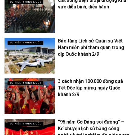
Cắt sóng điện thoại di động khu
SỰ KIỆN TRONG NƯỚC
vực diễu binh, diễu hành
Bảo tàng Lịch sử Quân sự Việt
SỰ KIỆN TRONG NƯỚC
Nam miễn phí tham quan trong
dịp Quốc khánh 2/9
3 cách nhận 100.000 đồng quà
SỰ KIỆN TRONG NƯỚC
Tết Độc lập mừng ngày Quốc
khánh 2/9
“95 năm Cờ Đảng soi đường” –
SỰ KIỆN TRONG NƯỚC
Kể chuyện lịch sử bằng công