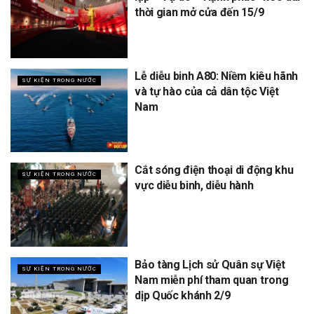
thời gian mở cửa đến 15/9
Lễ diễu binh A80: Niềm kiêu hãnh
SỰ KIỆN TRONG NƯỚC
và tự hào của cả dân tộc Việt
Nam
Cắt sóng điện thoại di động khu
SỰ KIỆN TRONG NƯỚC
vực diễu binh, diễu hành
Bảo tàng Lịch sử Quân sự Việt
SỰ KIỆN TRONG NƯỚC
Nam miễn phí tham quan trong
dịp Quốc khánh 2/9