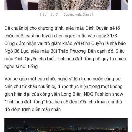
Siêu mẫu Đình Quyền. Ảnh: Dân trí
Để chuẩn bị cho chương trình, siêu mẫu Đình Quyền sẽ tổ
chức buổi casting tuyển chọn người mẫu vào ngày 31/3.
Cùng đảm nhận vai trò giám khảo với Đình Quyền là nhà báo
Ngô Bá Lục, siêu mẫu Bùi Thảo Phương. Bên cạnh đó, Siêu
mẫu Đình Quyền cho biết, Tinh hoa đất Rồng sẽ quy tụ nhiều
nghệ sĩ nổi tiếng.
Với sự góp mặt của nhiều nghệ sĩ lớn trong nước cùng sự
chỉn chu từ khâu chuẩn bị, được thực hiện trong một không
gian hiện đại của công viên Long Biên, NDQ Fashion show
“Tinh hoa đất Rồng” hứa hẹn sẽ đem đến cho khán giả thủ
đô đêm trình diễn mãn nhãn.