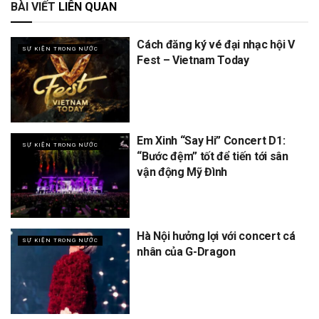
BÀI VIẾT
LIÊN QUAN
Cách đăng ký vé đại nhạc hội V
SỰ KIỆN TRONG NƯỚC
Fest – Vietnam Today
Em Xinh “Say Hi” Concert D1:
SỰ KIỆN TRONG NƯỚC
“Bước đệm” tốt để tiến tới sân
vận động Mỹ Đình
Hà Nội hưởng lợi với concert cá
SỰ KIỆN TRONG NƯỚC
nhân của G-Dragon