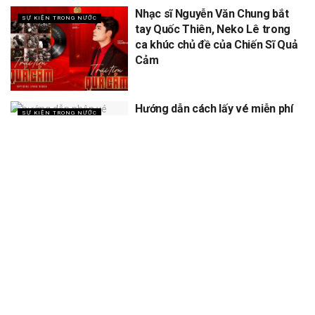
Nhạc sĩ Nguyễn Văn Chung bắt
SỰ KIỆN TRONG NƯỚC
tay Quốc Thiên, Neko Lê trong
ca khúc chủ đề của Chiến Sĩ Quả
Cảm
Hướng dẫn cách lấy vé miễn phí
SỰ KIỆN TRONG NƯỚC
concert Quốc gia ngày 1/9 tại
sân vận động Mỹ Đình
XEM THÊM