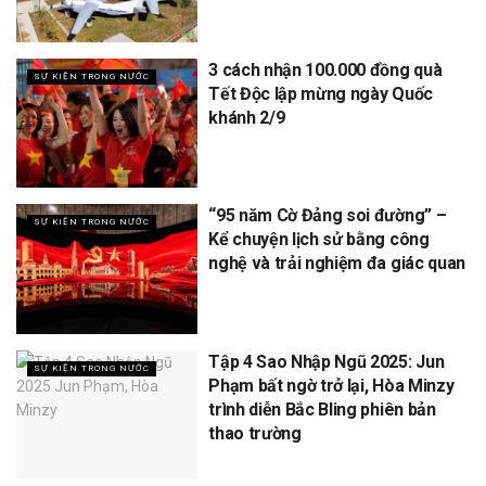
3 cách nhận 100.000 đồng quà
SỰ KIỆN TRONG NƯỚC
Tết Độc lập mừng ngày Quốc
khánh 2/9
“95 năm Cờ Đảng soi đường” –
SỰ KIỆN TRONG NƯỚC
Kể chuyện lịch sử bằng công
nghệ và trải nghiệm đa giác quan
Tập 4 Sao Nhập Ngũ 2025: Jun
SỰ KIỆN TRONG NƯỚC
Phạm bất ngờ trở lại, Hòa Minzy
trình diễn Bắc Bling phiên bản
thao trường