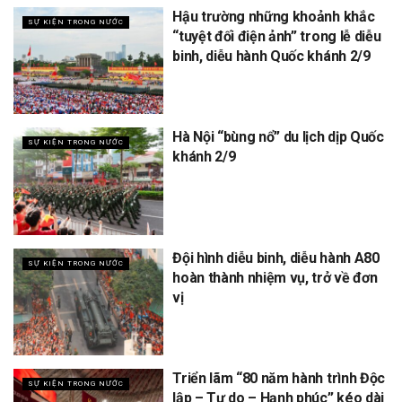
Hậu trường những khoảnh khắc
SỰ KIỆN TRONG NƯỚC
“tuyệt đối điện ảnh” trong lễ diễu
binh, diễu hành Quốc khánh 2/9
Hà Nội “bùng nổ” du lịch dịp Quốc
SỰ KIỆN TRONG NƯỚC
khánh 2/9
Đội hình diễu binh, diễu hành A80
SỰ KIỆN TRONG NƯỚC
hoàn thành nhiệm vụ, trở về đơn
vị
Triển lãm “80 năm hành trình Độc
SỰ KIỆN TRONG NƯỚC
lập – Tự do – Hạnh phúc” kéo dài