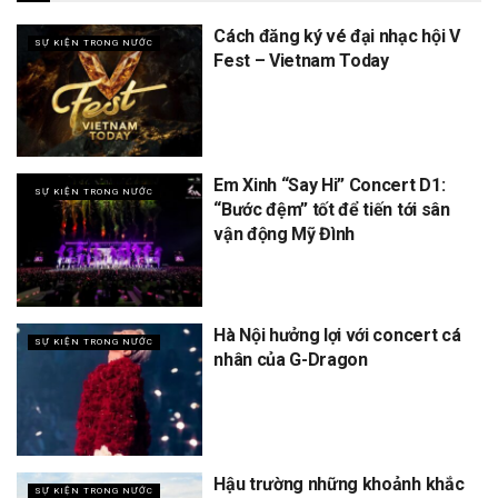
Cách đăng ký vé đại nhạc hội V
SỰ KIỆN TRONG NƯỚC
Fest – Vietnam Today
Em Xinh “Say Hi” Concert D1:
SỰ KIỆN TRONG NƯỚC
“Bước đệm” tốt để tiến tới sân
vận động Mỹ Đình
Hà Nội hưởng lợi với concert cá
SỰ KIỆN TRONG NƯỚC
nhân của G-Dragon
Hậu trường những khoảnh khắc
SỰ KIỆN TRONG NƯỚC