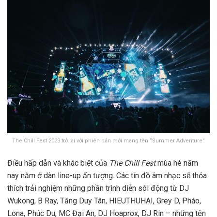
The Chill Fest 2023 trở lại với phiên bản mới mang tên “Summer Adventure”
Điều hấp dẫn và khác biệt của
The Chill Fest
mùa hè năm
nay nằm ở dàn line-up ấn tượng. Các tín đồ âm nhạc sẽ thỏa
thích trải nghiệm những phần trình diễn sôi động từ DJ
Wukong, B Ray, Tăng Duy Tân, HIEUTHUHAI, Grey D, Pháo,
Lona, Phúc Du, MC Đại An, DJ Hoaprox, DJ Rin – những tên