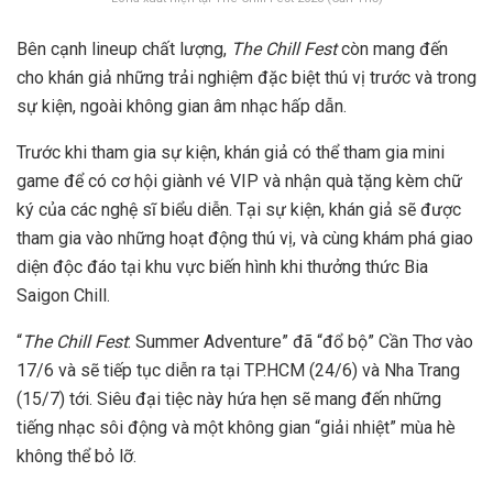
Bên cạnh lineup chất lượng,
The Chill Fest
còn mang đến
cho khán giả những trải nghiệm đặc biệt thú vị trước và trong
sự kiện, ngoài không gian âm nhạc hấp dẫn.
Trước khi tham gia sự kiện, khán giả có thể tham gia mini
game để có cơ hội giành vé VIP và nhận quà tặng kèm chữ
ký của các nghệ sĩ biểu diễn. Tại sự kiện, khán giả sẽ được
tham gia vào những hoạt động thú vị, và cùng khám phá giao
diện độc đáo tại khu vực biến hình khi thưởng thức Bia
Saigon Chill.
“
The Chill Fest
: Summer Adventure” đã “đổ bộ” Cần Thơ vào
17/6 và sẽ tiếp tục diễn ra tại TP.HCM (24/6) và Nha Trang
(15/7) tới. Siêu đại tiệc này hứa hẹn sẽ mang đến những
tiếng nhạc sôi động và một không gian “giải nhiệt” mùa hè
không thể bỏ lỡ.