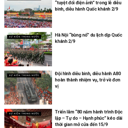
“tuyệt đối điện ảnh” trong lễ diễu
binh, diễu hành Quốc khánh 2/9
Hà Nội “bùng nổ” du lịch dịp Quốc
SỰ KIỆN TRONG NƯỚC
khánh 2/9
Đội hình diễu binh, diễu hành A80
SỰ KIỆN TRONG NƯỚC
hoàn thành nhiệm vụ, trở về đơn
vị
Triển lãm “80 năm hành trình Độc
SỰ KIỆN TRONG NƯỚC
lập – Tự do – Hạnh phúc” kéo dài
thời gian mở cửa đến 15/9