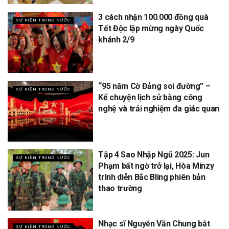
3 cách nhận 100.000 đồng quà
SỰ KIỆN TRONG NƯỚC
Tết Độc lập mừng ngày Quốc
khánh 2/9
“95 năm Cờ Đảng soi đường” –
SỰ KIỆN TRONG NƯỚC
Kể chuyện lịch sử bằng công
nghệ và trải nghiệm đa giác quan
Tập 4 Sao Nhập Ngũ 2025: Jun
SỰ KIỆN TRONG NƯỚC
Phạm bất ngờ trở lại, Hòa Minzy
trình diễn Bắc Bling phiên bản
thao trường
Nhạc sĩ Nguyễn Văn Chung bắt
SỰ KIỆN TRONG NƯỚC