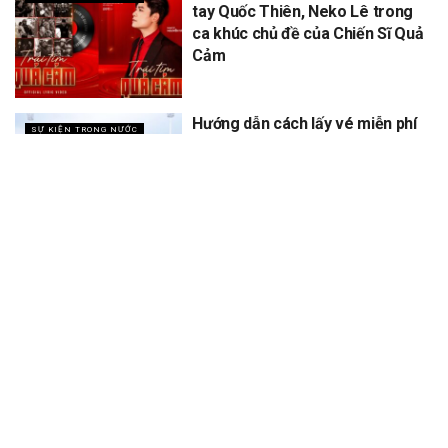
tay Quốc Thiên, Neko Lê trong
ca khúc chủ đề của Chiến Sĩ Quả
Cảm
Hướng dẫn cách lấy vé miễn phí
SỰ KIỆN TRONG NƯỚC
concert Quốc gia ngày 1/9 tại
sân vận động Mỹ Đình
XEM THÊM
Trang chủ
Sự Kiện
Khám Phá
Người Trong Ngành
Lịch Trình