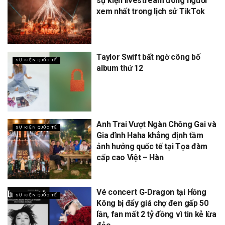
sự kiện livestream đông người
xem nhất trong lịch sử TikTok
Taylor Swift bất ngờ công bố
SỰ KIỆN QUỐC TẾ
album thứ 12
Anh Trai Vượt Ngàn Chông Gai và
SỰ KIỆN QUỐC TẾ
Gia đình Haha khẳng định tầm
ảnh hưởng quốc tế tại Tọa đàm
cấp cao Việt – Hàn
Vé concert G-Dragon tại Hồng
SỰ KIỆN QUỐC TẾ
Kông bị đẩy giá chợ đen gấp 50
lần, fan mất 2 tỷ đồng vì tin kẻ lừa