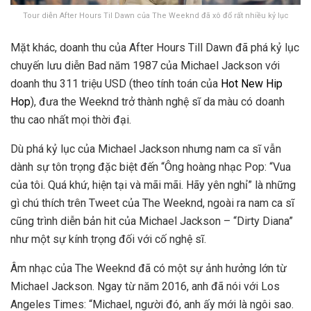
Tour diễn After Hours Til Dawn của The Weeknd đã xô đổ rất nhiều kỷ lục
Mặt khác, doanh thu của After Hours Till Dawn đã phá kỷ lục
chuyến lưu diễn Bad năm 1987 của Michael Jackson với
doanh thu 311 triệu USD (theo tính toán của
Hot New Hip
Hop
), đưa the Weeknd trở thành nghệ sĩ da màu có doanh
thu cao nhất mọi thời đại.
Dù phá kỷ lục của Michael Jackson nhưng nam ca sĩ vẫn
dành sự tôn trọng đặc biệt đến “Ông hoàng nhạc Pop: “Vua
của tôi. Quá khứ, hiện tại và mãi mãi. Hãy yên nghỉ” là những
gì chú thích trên Tweet của The Weeknd, ngoài ra nam ca sĩ
cũng trình diễn bản hit của Michael Jackson – “Dirty Diana”
như một sự kính trọng đối với cố nghệ sĩ.
Âm nhạc của The Weeknd đã có một sự ảnh hưởng lớn từ
Michael Jackson. Ngay từ năm 2016, anh đã nói với Los
Angeles Times: “Michael, người đó, anh ấy mới là ngôi sao.