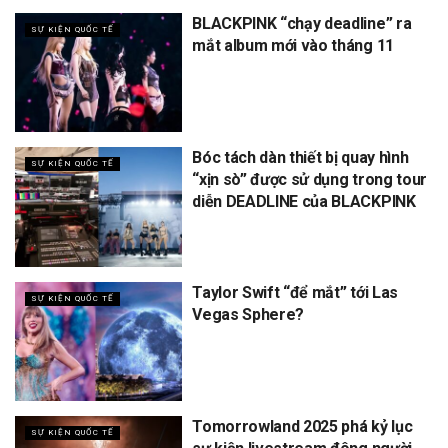
BLACKPINK “chạy deadline” ra
SỰ KIỆN QUỐC TẾ
mắt album mới vào tháng 11
Bóc tách dàn thiết bị quay hình
SỰ KIỆN QUỐC TẾ
“xịn sò” được sử dụng trong tour
diễn DEADLINE của BLACKPINK
Taylor Swift “để mắt” tới Las
SỰ KIỆN QUỐC TẾ
Vegas Sphere?
Tomorrowland 2025 phá kỷ lục
SỰ KIỆN QUỐC TẾ