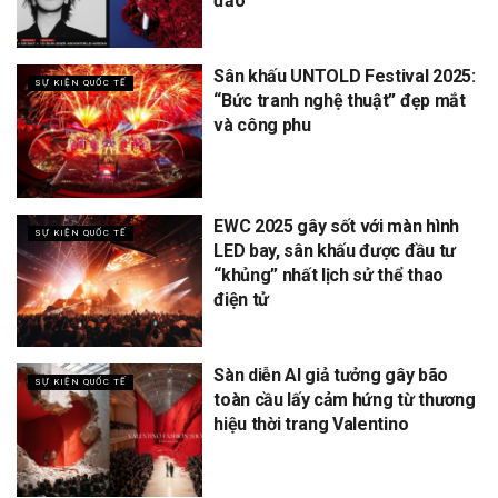
đảo
Sân khấu UNTOLD Festival 2025:
SỰ KIỆN QUỐC TẾ
“Bức tranh nghệ thuật” đẹp mắt
và công phu
EWC 2025 gây sốt với màn hình
SỰ KIỆN QUỐC TẾ
LED bay, sân khấu được đầu tư
“khủng” nhất lịch sử thể thao
điện tử
Sàn diễn AI giả tưởng gây bão
SỰ KIỆN QUỐC TẾ
toàn cầu lấy cảm hứng từ thương
hiệu thời trang Valentino