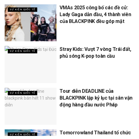
VMAs 2025 công bố các đề cử:
SỰ KIỆN QUỐC TẾ
Lady Gaga dẫn đầu, 4 thành viên
của BLACKPINK đều góp mặt
Stray Kids: Vượt 7 vòng Trái đất,
SỰ KIỆN QUỐC TẾ
phủ sóng K-pop toàn cầu
Tour diễn DEADLINE của
SỰ KIỆN QUỐC TẾ
BLACKPINK lập kỷ lục tại sân vận
động hàng đầu nước Pháp
Tomorrowland Thailand tổ chức
SỰ KIỆN QUỐC TẾ