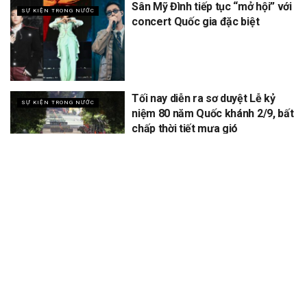
Sân Mỹ Đình tiếp tục “mở hội” với
SỰ KIỆN TRONG NƯỚC
concert Quốc gia đặc biệt
Tối nay diễn ra sơ duyệt Lễ kỷ
SỰ KIỆN TRONG NƯỚC
niệm 80 năm Quốc khánh 2/9, bất
chấp thời tiết mưa gió
XEM THÊM
Để lại một bình luận
Email của bạn sẽ không được hiển thị công khai.
Các trường bắt