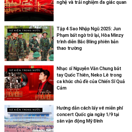
nghệ và trải nghiệm đa giác quan
Tập 4 Sao Nhập Ngũ 2025: Jun
SỰ KIỆN TRONG NƯỚC
Phạm bất ngờ trở lại, Hòa Minzy
trình diễn Bắc Bling phiên bản
thao trường
Nhạc sĩ Nguyễn Văn Chung bắt
SỰ KIỆN TRONG NƯỚC
tay Quốc Thiên, Neko Lê trong
ca khúc chủ đề của Chiến Sĩ Quả
Cảm
Hướng dẫn cách lấy vé miễn phí
SỰ KIỆN TRONG NƯỚC
concert Quốc gia ngày 1/9 tại
sân vận động Mỹ Đình