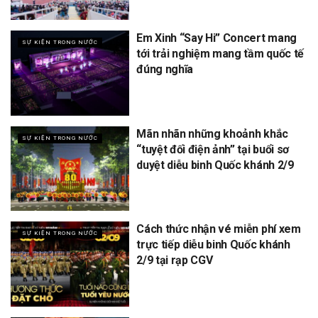
Em Xinh “Say Hi” Concert mang
SỰ KIỆN TRONG NƯỚC
tới trải nghiệm mang tầm quốc tế
đúng nghĩa
Mãn nhãn những khoảnh khắc
SỰ KIỆN TRONG NƯỚC
“tuyệt đối điện ảnh” tại buổi sơ
duyệt diễu binh Quốc khánh 2/9
Cách thức nhận vé miễn phí xem
SỰ KIỆN TRONG NƯỚC
trực tiếp diễu binh Quốc khánh
2/9 tại rạp CGV