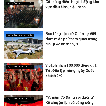
Cắt sóng điện thoại di động khu
SỰ KIỆN TRONG NƯỚC
vực diễu binh, diễu hành
Bảo tàng Lịch sử Quân sự Việt
SỰ KIỆN TRONG NƯỚC
Nam miễn phí tham quan trong
dịp Quốc khánh 2/9
3 cách nhận 100.000 đồng quà
SỰ KIỆN TRONG NƯỚC
Tết Độc lập mừng ngày Quốc
khánh 2/9
“95 năm Cờ Đảng soi đường” –
SỰ KIỆN TRONG NƯỚC
Kể chuyện lịch sử bằng công