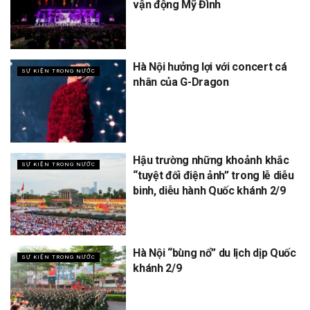
vận động Mỹ Đình
Hà Nội hưởng lợi với concert cá
SỰ KIỆN TRONG NƯỚC
nhân của G-Dragon
Hậu trường những khoảnh khắc
SỰ KIỆN TRONG NƯỚC
“tuyệt đối điện ảnh” trong lễ diễu
binh, diễu hành Quốc khánh 2/9
Hà Nội “bùng nổ” du lịch dịp Quốc
SỰ KIỆN TRONG NƯỚC
khánh 2/9