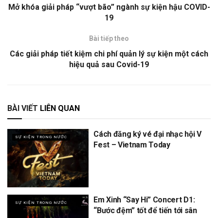
Mở khóa giải pháp “vượt bão” ngành sự kiện hậu COVID-
19
Bài tiếp theo
Các giải pháp tiết kiệm chi phí quản lý sự kiện một cách
hiệu quả sau Covid-19
BÀI VIẾT
LIÊN QUAN
Cách đăng ký vé đại nhạc hội V
SỰ KIỆN TRONG NƯỚC
Fest – Vietnam Today
Em Xinh “Say Hi” Concert D1:
SỰ KIỆN TRONG NƯỚC
“Bước đệm” tốt để tiến tới sân