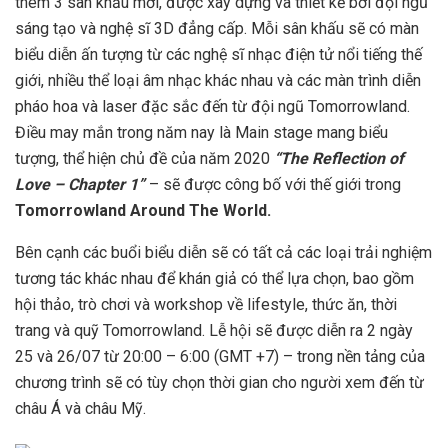
thêm 3 sân khấu mới, được xây dựng và thiết kế bởi đội ngũ
sáng tạo và nghệ sĩ 3D đẳng cấp. Mỗi sân khấu sẽ có màn
biểu diễn ấn tượng từ các nghệ sĩ nhạc điện tử nổi tiếng thế
giới, nhiều thể loại âm nhạc khác nhau và các màn trình diễn
pháo hoa và laser đặc sắc đến từ đội ngũ Tomorrowland.
Điều may mắn trong năm nay là Main stage mang biểu
tượng, thể hiện chủ đề của năm 2020
“The Reflection of
Love – Chapter 1”
– sẽ được công bố với thế giới trong
Tomorrowland Around The World.
Bên cạnh các buổi biểu diễn sẽ có tất cả các loại trải nghiệm
tương tác khác nhau để khán giả có thể lựa chọn, bao gồm
hội thảo, trò chơi và workshop về lifestyle, thức ăn, thời
trang và quỹ Tomorrowland. Lễ hội sẽ được diễn ra 2 ngày
25 và 26/07 từ 20:00 – 6:00 (GMT +7) – trong nền tảng của
chương trình sẽ có tùy chọn thời gian cho người xem đến từ
châu Á và châu Mỹ.