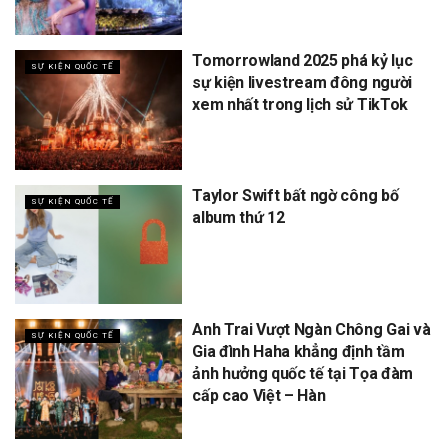
Tomorrowland 2025 phá kỷ lục
SỰ KIỆN QUỐC TẾ
sự kiện livestream đông người
xem nhất trong lịch sử TikTok
Taylor Swift bất ngờ công bố
SỰ KIỆN QUỐC TẾ
album thứ 12
Anh Trai Vượt Ngàn Chông Gai và
SỰ KIỆN QUỐC TẾ
Gia đình Haha khẳng định tầm
ảnh hưởng quốc tế tại Tọa đàm
cấp cao Việt – Hàn