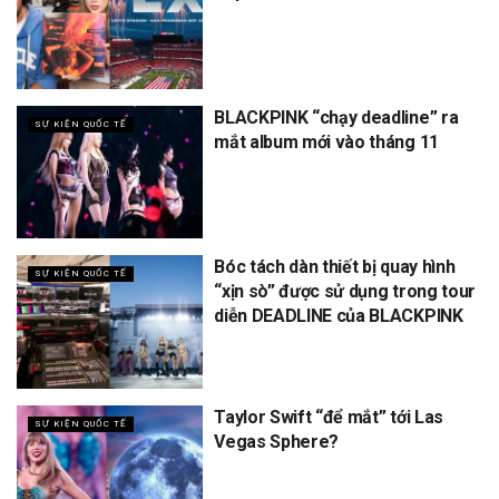
BLACKPINK “chạy deadline” ra
SỰ KIỆN QUỐC TẾ
mắt album mới vào tháng 11
Bóc tách dàn thiết bị quay hình
SỰ KIỆN QUỐC TẾ
“xịn sò” được sử dụng trong tour
diễn DEADLINE của BLACKPINK
Taylor Swift “để mắt” tới Las
SỰ KIỆN QUỐC TẾ
Vegas Sphere?