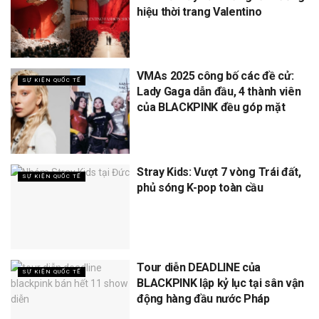
hiệu thời trang Valentino
VMAs 2025 công bố các đề cử:
SỰ KIỆN QUỐC TẾ
Lady Gaga dẫn đầu, 4 thành viên
của BLACKPINK đều góp mặt
Stray Kids: Vượt 7 vòng Trái đất,
SỰ KIỆN QUỐC TẾ
phủ sóng K-pop toàn cầu
Tour diễn DEADLINE của
SỰ KIỆN QUỐC TẾ
BLACKPINK lập kỷ lục tại sân vận
động hàng đầu nước Pháp