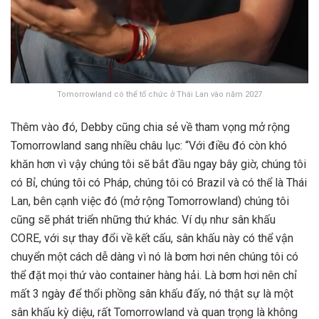
Tomorrowland có thể tổ chức ở Thái Lan vào năm 2027
Thêm vào đó, Debby cũng chia sẻ về tham vọng mở rộng
Tomorrowland sang nhiều châu lục: “Với điều đó còn khó
khăn hơn vì vậy chúng tôi sẽ bắt đầu ngay bây giờ, chúng tôi
có Bỉ, chúng tôi có Pháp, chúng tôi có Brazil và có thể là Thái
Lan, bên cạnh việc đó (mở rộng Tomorrowland) chúng tôi
cũng sẽ phát triển những thứ khác. Ví dụ như sân khấu
CORE, với sự thay đổi về kết cấu, sân khấu này có thể vận
chuyển một cách dễ dàng vì nó là bơm hơi nên chúng tôi có
thể đặt mọi thứ vào container hàng hải. Là bơm hơi nên chỉ
mất 3 ngày để thổi phồng sân khấu đấy, nó thật sự là một
sân khấu kỳ diệu, rất Tomorrowland và quan trọng là không