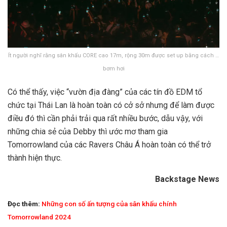
Ít người nghĩ rằng sân khấu CORE cao 17m, rộng 30m được set up bằng cách …
bơm hơi
Có thể thấy, việc “vườn địa đàng” của các tín đồ EDM tổ
chức tại Thái Lan là hoàn toàn có cở sở nhưng để làm được
điều đó thì cần phải trải qua rất nhiều bước, dẫu vậy, với
những chia sẻ của Debby thì ước mơ tham gia
Tomorrowland của các Ravers Châu Á hoàn toàn có thể trở
thành hiện thực.
Backstage News
Đọc thêm:
Những con số ấn tượng của sân khấu chính
Tomorrowland 2024