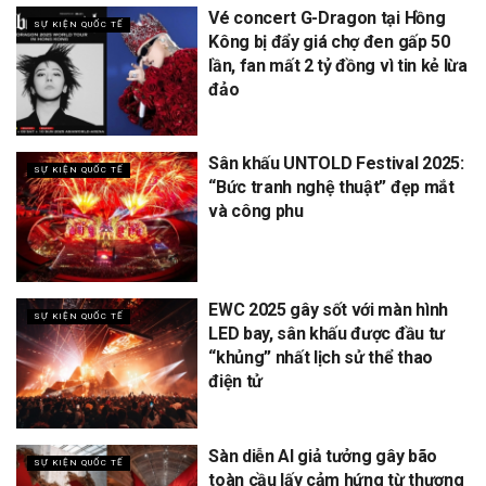
Vé concert G-Dragon tại Hồng
SỰ KIỆN QUỐC TẾ
Kông bị đẩy giá chợ đen gấp 50
lần, fan mất 2 tỷ đồng vì tin kẻ lừa
đảo
Sân khấu UNTOLD Festival 2025:
SỰ KIỆN QUỐC TẾ
“Bức tranh nghệ thuật” đẹp mắt
và công phu
EWC 2025 gây sốt với màn hình
SỰ KIỆN QUỐC TẾ
LED bay, sân khấu được đầu tư
“khủng” nhất lịch sử thể thao
điện tử
Sàn diễn AI giả tưởng gây bão
SỰ KIỆN QUỐC TẾ
toàn cầu lấy cảm hứng từ thương