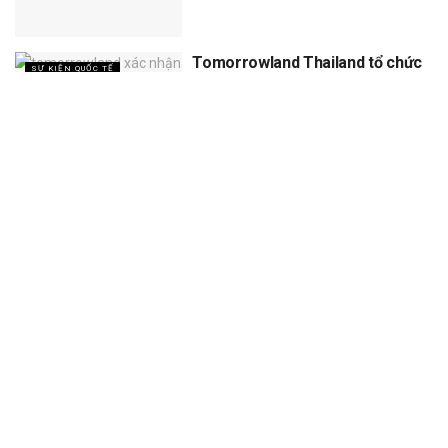
Tomorrowland Thailand tổ chức
SỰ KIỆN QUỐC TẾ
5 năm, dự kiến thu về 12 tỷ
XEM THÊM
Trang chủ
Sự Kiện
Khám Phá
Người Trong Ngành
Lịch Trình