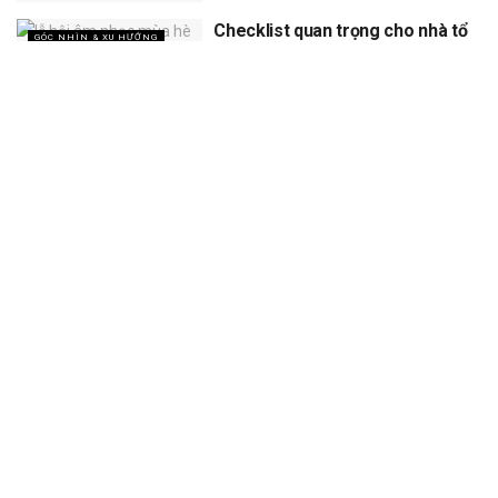
Checklist quan trọng cho nhà tổ
GÓC NHÌN & XU HƯỚNG
chức khi làm sự kiện ngoài trời
vào mùa hè nắng nóng
XEM THÊM
Trang chủ
Sự Kiện
Khám Phá
Người Trong Ngành
Lịch Trình