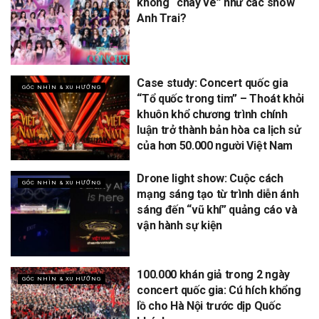
không “cháy vé” như các show
Anh Trai?
Case study: Concert quốc gia
GÓC NHÌN & XU HƯỚNG
“Tổ quốc trong tim” – Thoát khỏi
khuôn khổ chương trình chính
luận trở thành bản hòa ca lịch sử
của hơn 50.000 người Việt Nam
Drone light show: Cuộc cách
GÓC NHÌN & XU HƯỚNG
mạng sáng tạo từ trình diễn ánh
sáng đến “vũ khí” quảng cáo và
vận hành sự kiện
100.000 khán giả trong 2 ngày
GÓC NHÌN & XU HƯỚNG
concert quốc gia: Cú hích khổng
lồ cho Hà Nội trước dịp Quốc