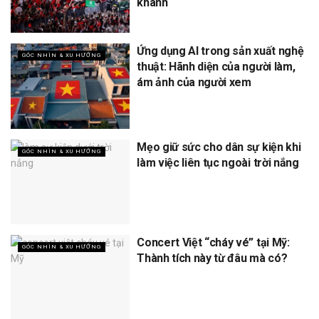
khánh
Ứng dụng AI trong sản xuất nghệ
GÓC NHÌN & XU HƯỚNG
thuật: Hãnh diện của người làm,
ám ảnh của người xem
Mẹo giữ sức cho dân sự kiện khi
GÓC NHÌN & XU HƯỚNG
làm việc liên tục ngoài trời nắng
Concert Việt “cháy vé” tại Mỹ:
GÓC NHÌN & XU HƯỚNG
Thành tích này từ đâu mà có?