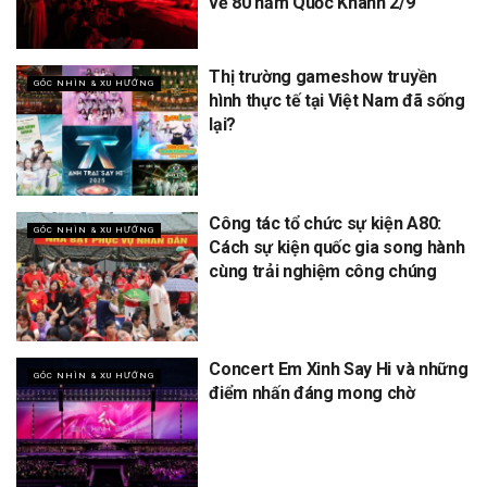
về 80 năm Quốc Khánh 2/9
Thị trường gameshow truyền
GÓC NHÌN & XU HƯỚNG
hình thực tế tại Việt Nam đã sống
lại?
Công tác tổ chức sự kiện A80:
GÓC NHÌN & XU HƯỚNG
Cách sự kiện quốc gia song hành
cùng trải nghiệm công chúng
Concert Em Xinh Say Hi và những
GÓC NHÌN & XU HƯỚNG
điểm nhấn đáng mong chờ