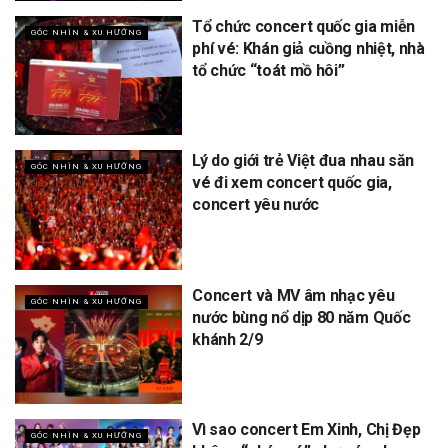
Tổ chức concert quốc gia miễn
GÓC NHÌN & XU HƯỚNG
phí vé: Khán giả cuồng nhiệt, nhà
tổ chức “toát mồ hôi”
Lý do giới trẻ Việt đua nhau săn
GÓC NHÌN & XU HƯỚNG
vé đi xem concert quốc gia,
concert yêu nước
Concert và MV âm nhạc yêu
GÓC NHÌN & XU HƯỚNG
nước bùng nổ dịp 80 năm Quốc
khánh 2/9
Vì sao concert Em Xinh, Chị Đẹp
GÓC NHÌN & XU HƯỚNG