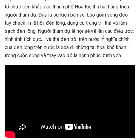
tổ chức trên khắp các thành phố Hoa Kỳ, thu hút hàng triệu
người tham dự. Đây là sự kiện bán vé, bao gồm vòng đeo
tay check-in lễ hội, đèn lồng, dụng cụ trang trí, thả và làm
sạch đèn lồng. Người tham dự lễ hội sẽ vẽ lên các điều ước,
hình ảnh tích cực,… và thả đèn trôi trên nước. Ý nghĩa chính
của đèn lồng trên nước là xóa đi những tai họa, khó khăn
trong cuộc sống và thay vào đó là hạnh phúc, bình yên.