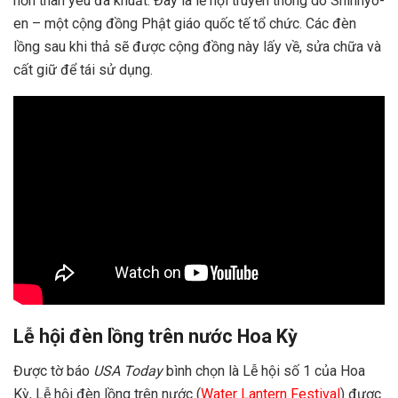
hồn thân yêu đã khuất. Đây là lễ hội truyền thống do Shinnyo-
en – một cộng đồng Phật giáo quốc tế tổ chức. Các đèn
lồng sau khi thả sẽ được cộng đồng này lấy về, sửa chữa và
cất giữ để tái sử dụng.
Lễ hội đèn lồng trên nước Hoa Kỳ
Được tờ báo
USA Today
bình chọn là Lễ hội số 1 của Hoa
Kỳ, Lễ hội đèn lồng trên nước (
Water Lantern Festival
) được