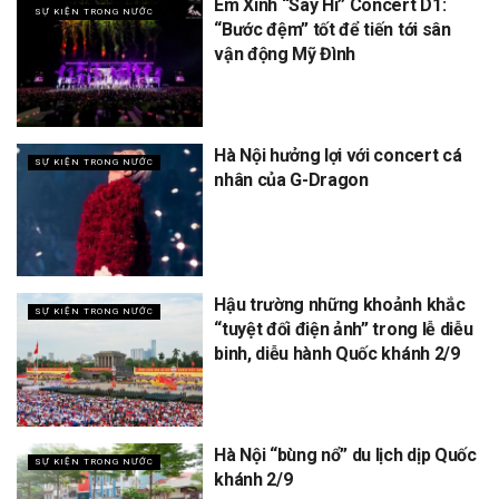
Em Xinh “Say Hi” Concert D1:
SỰ KIỆN TRONG NƯỚC
“Bước đệm” tốt để tiến tới sân
vận động Mỹ Đình
Hà Nội hưởng lợi với concert cá
SỰ KIỆN TRONG NƯỚC
nhân của G-Dragon
Hậu trường những khoảnh khắc
SỰ KIỆN TRONG NƯỚC
“tuyệt đối điện ảnh” trong lễ diễu
binh, diễu hành Quốc khánh 2/9
Hà Nội “bùng nổ” du lịch dịp Quốc
SỰ KIỆN TRONG NƯỚC
khánh 2/9