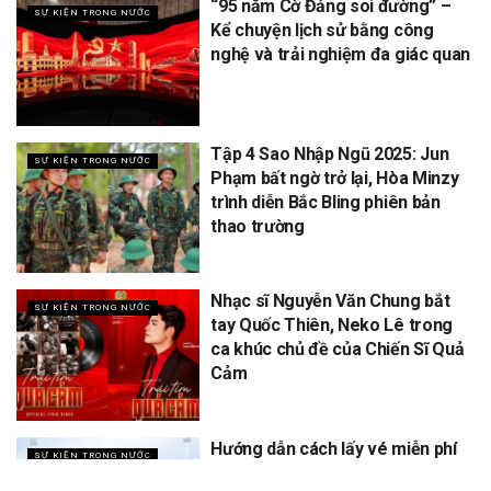
“95 năm Cờ Đảng soi đường” –
SỰ KIỆN TRONG NƯỚC
Kể chuyện lịch sử bằng công
nghệ và trải nghiệm đa giác quan
Tập 4 Sao Nhập Ngũ 2025: Jun
SỰ KIỆN TRONG NƯỚC
Phạm bất ngờ trở lại, Hòa Minzy
trình diễn Bắc Bling phiên bản
thao trường
Nhạc sĩ Nguyễn Văn Chung bắt
SỰ KIỆN TRONG NƯỚC
tay Quốc Thiên, Neko Lê trong
ca khúc chủ đề của Chiến Sĩ Quả
Cảm
Hướng dẫn cách lấy vé miễn phí
SỰ KIỆN TRONG NƯỚC
concert Quốc gia ngày 1/9 tại