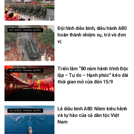
Đội hình diễu binh, diễu hành A80
SỰ KIỆN TRONG NƯỚC
hoàn thành nhiệm vụ, trở về đơn
vị
Triển lãm “80 năm hành trình Độc
SỰ KIỆN TRONG NƯỚC
lập – Tự do – Hạnh phúc” kéo dài
thời gian mở cửa đến 15/9
Lễ diễu binh A80: Niềm kiêu hãnh
SỰ KIỆN TRONG NƯỚC
và tự hào của cả dân tộc Việt
Nam