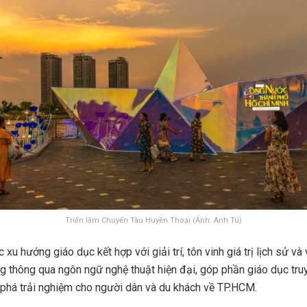
Triển lãm Chuyến Tàu Huyền Thoại (Ảnh: Anh Tú)
xu hướng giáo dục kết hợp với giải trí, tôn vinh giá trị lịch sử và
g thông qua ngôn ngữ nghệ thuật hiện đại, góp phần giáo dục tru
há trải nghiệm cho người dân và du khách về TP.HCM.