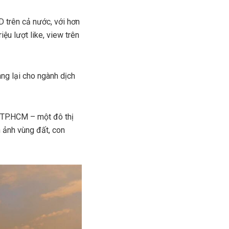
D trên cả nước, với hơn
ệu lượt like, view trên
ng lại cho ngành dịch
a TP.HCM – một đô thị
 ảnh vùng đất, con