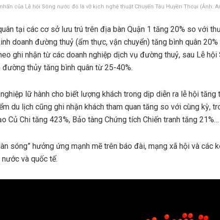
nhấn của Lễ hội Sông nước đó là vở kịch nghệ thuật Chuyến Tàu Huyền Thoại (Ảnh: A
uân tại các cơ sở lưu trú trên địa bàn Quận 1 tăng 20% so với t
inh doanh đường thuỷ (ẩm thực, vận chuyển) tăng bình quân 20%
theo ghi nhận từ các doanh nghiệp dịch vụ đường thuỷ, sau Lễ hội
 đường thủy tăng bình quân từ 25-40%.
nghiệp lữ hành cho biết lượng khách trong dịp diễn ra lễ hội tăng
iểm du lịch cũng ghi nhận khách tham quan tăng so với cùng kỳ, t
ạo Củ Chi tăng 423%, Bảo tàng Chứng tích Chiến tranh tăng 21%…
làn sóng” hưởng ứng mạnh mẽ trên báo đài, mạng xã hội và các k
g nước và quốc tế.