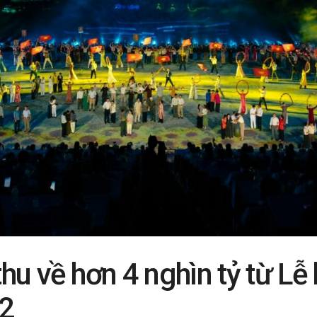
u về hơn 4 nghìn tỷ từ Lễ
 2