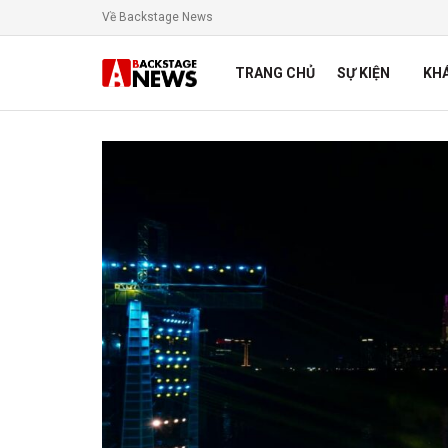
Về Backstage News
TRANG CHỦ
SỰ KIỆN
KH