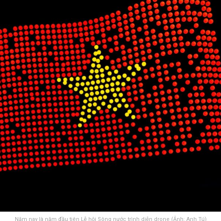
Năm nay là năm đầu tiên Lễ hội Sông nước trình diễn drone (Ảnh: Anh Tú)