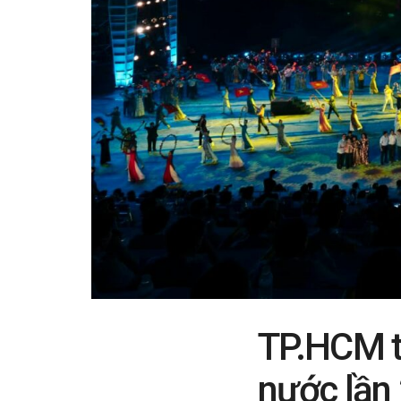
TP.HCM th
nước lần