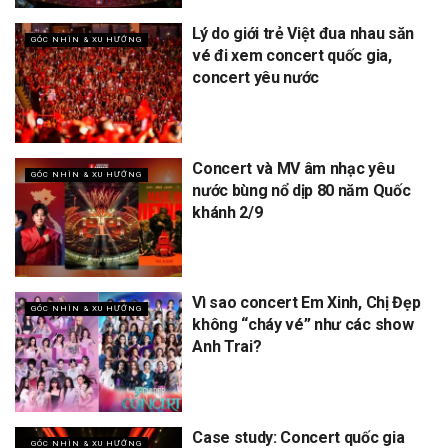
Lý do giới trẻ Việt đua nhau săn
GÓC NHÌN & XU HƯỚNG
vé đi xem concert quốc gia,
concert yêu nước
Concert và MV âm nhạc yêu
GÓC NHÌN & XU HƯỚNG
nước bùng nổ dịp 80 năm Quốc
khánh 2/9
Vì sao concert Em Xinh, Chị Đẹp
GÓC NHÌN & XU HƯỚNG
không “cháy vé” như các show
Anh Trai?
Case study: Concert quốc gia
GÓC NHÌN & XU HƯỚNG