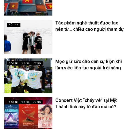
Tác phẩm nghệ thuật được tạo
ĐỘC LẠ
nên từ… chiều cao người tham dự
Mẹo giữ sức cho dân sự kiện khi
GÓC NHÌN & XU HƯỚNG
làm việc liên tục ngoài trời nắng
Concert Việt “cháy vé” tại Mỹ:
GÓC NHÌN & XU HƯỚNG
Thành tích này từ đâu mà có?