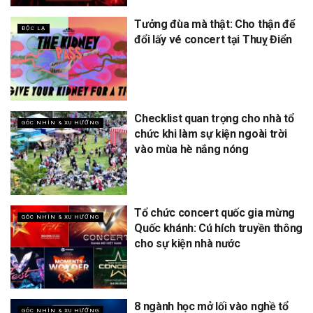
Tưởng đùa mà thật: Cho thận để
ĐỘC LẠ
đổi lấy vé concert tại Thuỵ Điển
Checklist quan trọng cho nhà tổ
GÓC NHÌN & XU HƯỚNG
chức khi làm sự kiện ngoài trời
vào mùa hè nắng nóng
Tổ chức concert quốc gia mừng
GÓC NHÌN & XU HƯỚNG
Quốc khánh: Cú hích truyền thông
cho sự kiện nhà nước
8 ngành học mở lối vào nghề tổ
GÓC NHÌN & XU HƯỚNG