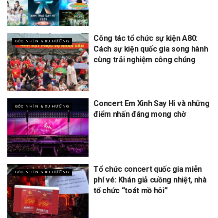
Công tác tổ chức sự kiện A80:
GÓC NHÌN & XU HƯỚNG
Cách sự kiện quốc gia song hành
cùng trải nghiệm công chúng
Concert Em Xinh Say Hi và những
GÓC NHÌN & XU HƯỚNG
điểm nhấn đáng mong chờ
Tổ chức concert quốc gia miễn
GÓC NHÌN & XU HƯỚNG
phí vé: Khán giả cuồng nhiệt, nhà
tổ chức “toát mồ hôi”