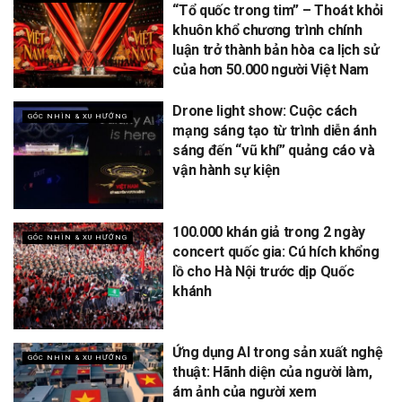
“Tổ quốc trong tim” – Thoát khỏi
khuôn khổ chương trình chính
luận trở thành bản hòa ca lịch sử
của hơn 50.000 người Việt Nam
Drone light show: Cuộc cách
GÓC NHÌN & XU HƯỚNG
mạng sáng tạo từ trình diễn ánh
sáng đến “vũ khí” quảng cáo và
vận hành sự kiện
100.000 khán giả trong 2 ngày
GÓC NHÌN & XU HƯỚNG
concert quốc gia: Cú hích khổng
lồ cho Hà Nội trước dịp Quốc
khánh
Ứng dụng AI trong sản xuất nghệ
GÓC NHÌN & XU HƯỚNG
thuật: Hãnh diện của người làm,
ám ảnh của người xem