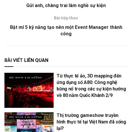
Gửi anh, chàng trai làm nghề sự kiện
Bài tiếp theo
Bật mí 5 kỹ năng tạo nên một Event Manager thành
công
BÀI VIẾT
LIÊN QUAN
Từ thực tế ảo, 3D mapping đến
GÓC NHÌN & XU HƯỚNG
ứng dụng số A80: Công nghệ
bùng nổ trong các sự kiện hướng
về 80 năm Quốc Khánh 2/9
Thị trường gameshow truyền
GÓC NHÌN & XU HƯỚNG
hình thực tế tại Việt Nam đã sống
lại?