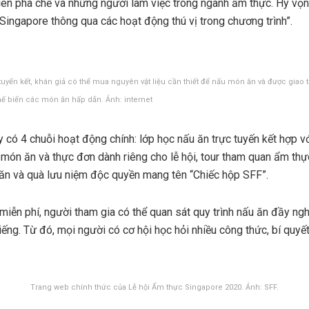
iên pha chế và những người làm việc trong ngành ẩm thực. Hy vọn
ingapore thông qua các hoạt động thú vị trong chương trình”.
tuyến kết, khán giả có thể mua nguyên vật liệu cần thiết để nấu món ăn và được giao 
chế biến các món ăn hấp dẫn. Ảnh: internet
 có 4 chuỗi hoạt động chính: lớp học nấu ăn trực tuyến kết hợp v
c món ăn và thực đơn dành riêng cho lễ hội, tour tham quan ẩm thự
ăn và quà lưu niệm độc quyền mang tên “Chiếc hộp SFF”.
miễn phí, người tham gia có thể quan sát quy trình nấu ăn đầy ng
iếng. Từ đó, mọi người có cơ hội học hỏi nhiều công thức, bí quyết
Trang web chính thức của Lễ hội Ẩm thực Singapore 2020. Ảnh: SFF.