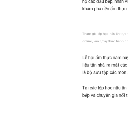
hộ các đầu bếp, nhân v
khám phá nền ẩm thực S
Tham gia lớp học nấu ăn trực 
online, vừa tự tay thực hành 
Lễ hội ẩm thực năm nay
liệu tận nhà, ra mắt cá
là bộ sưu tập các món 
Tại các lớp học nấu ăn 
bếp và chuyên gia nổi t