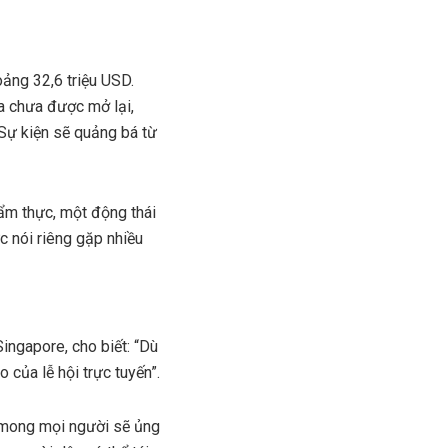
oảng 32,6 triệu USD.
a chưa được mở lại,
Sự kiện sẽ quảng bá từ
ẩm thực, một động thái
c nói riêng gặp nhiều
ingapore, cho biết: “Dù
của lễ hội trực tuyến”.
i mong mọi người sẽ ủng