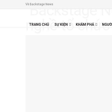
Về Backstage News
TRANG CHỦ
SỰ KIỆN
KHÁM PHÁ
NGƯỜ