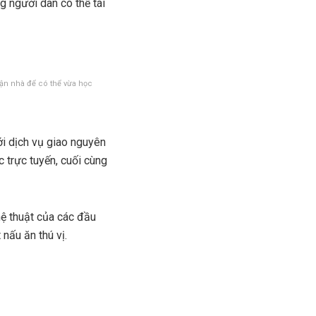
g người dân có thể tái
tận nhà để có thể vừa học
ới dịch vụ giao nguyên
c trực tuyến, cuối cùng
hệ thuật của các đầu
 nấu ăn thú vị.