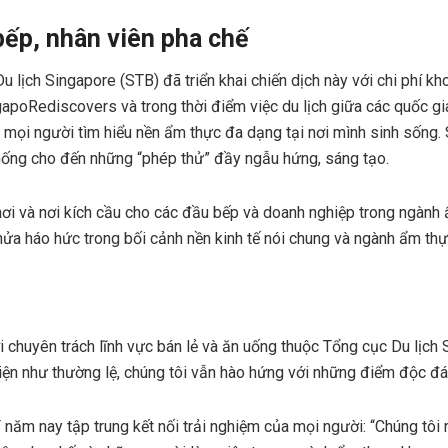
bếp, nhân viên pha chế
u lịch Singapore (STB) đã triển khai chiến dịch này với chi phí kh
gapoRediscovers và trong thời điểm việc du lịch giữa các quốc gi
mọi người tìm hiểu nền ẩm thực đa dạng tại nơi mình sinh sống. 
hống cho đến những “phép thử” đầy ngẫu hứng, sáng tạo.
ơi và nơi kích cầu cho các đầu bếp và doanh nghiệp trong ngành 
ửa háo hức trong bối cảnh nền kinh tế nói chung và ngành ẩm thự
 chuyên trách lĩnh vực bán lẻ và ăn uống thuộc Tổng cục Du lịch S
iện như thường lệ, chúng tôi vẫn hào hứng với những điểm độc đáo 
 năm nay tập trung kết nối trải nghiệm của mọi người: “Chúng tô