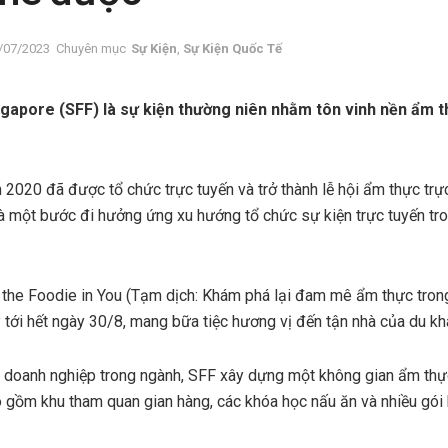
/07/2023
Chuyên mục
Sự Kiện
,
Sự Kiện Quốc Tế
ngapore (SFF) là sự kiện thường niên nhằm tôn vinh nền ẩm 
m 2020 đã được tổ chức trực tuyến và trở thành lễ hội ẩm thực trự
à một bước đi hưởng ứng xu hướng tổ chức sự kiện trực tuyến tro
the Foodie in You (Tạm dịch: Khám phá lại đam mê ẩm thực trong
 tới hết ngày 30/8, mang bữa tiệc hương vị đến tận nhà của du kh
5 doanh nghiệp trong ngành, SFF xây dựng một không gian ẩm th
 gồm khu tham quan gian hàng, các khóa học nấu ăn và nhiều gói