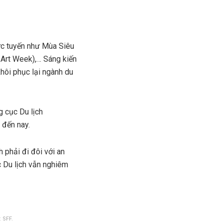
rực tuyến như Mùa Siêu
 Art Week),… Sáng kiến
khôi phục lại ngành du
 cục Du lịch
 đến nay.
h phải đi đôi với an
 Du lịch vẫn nghiêm
 SFF.