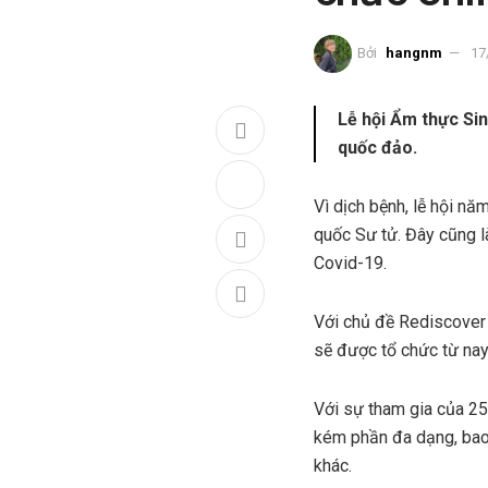
Bởi
hangnm
17
Lễ hội Ẩm thực Si
quốc đảo.
Vì dịch bệnh, lễ hội nă
quốc Sư tử. Đây cũng l
Covid-19.
Với chủ đề Rediscover 
sẽ được tổ chức từ nay
Với sự tham gia của 2
kém phần đa dạng, bao
khác.