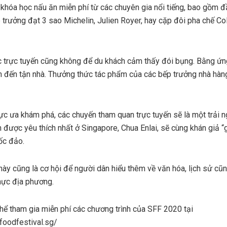
hóa học nấu ăn miễn phí từ các chuyên gia nổi tiếng, bao gồm đầ
 trưởng đạt 3 sao Michelin, Julien Royer, hay cặp đôi pha chế Co
ực trực tuyến cũng không để du khách cảm thấy đói bụng. Bằng ứ
n đến tận nhà. Thưởng thức tác phẩm của các bếp trưởng nhà hàn
ực ưa khám phá, các chuyến tham quan trực tuyến sẽ là một trải n
 được yêu thích nhất ở Singapore, Chua Enlai, sẽ cùng khán giả “
ốc đảo.
ày cũng là cơ hội để người dân hiểu thêm về văn hóa, lịch sử cũ
hực địa phương.
hể tham gia miễn phí các chương trình của SFF 2020 tại
foodfestival.sg/