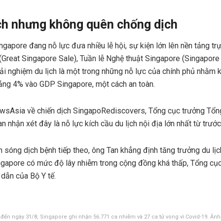
ịch nhưng không quên chống dịch
ngapore đang nỗ lực đưa nhiều lễ hội, sự kiện lớn lên nền tảng t
Great Singapore Sale), Tuần lễ Nghệ thuật Singapore (Singapore
rải nghiệm du lịch là một trong những nỗ lực của chính phủ nhằm 
oảng 4% vào GDP Singapore, một cách an toàn.
ewsAsia về chiến dịch SingapoRediscovers, Tổng cục trưởng Tổng
n nhận xét đây là nỗ lực kích cầu du lịch nội địa lớn nhất từ trước
n sóng dịch bệnh tiếp theo, ông Tan khẳng định tăng trưởng du lịc
ngapore có mức độ lây nhiễm trong cộng đồng khá thấp, Tổng cục
dẫn của Bộ Y tế.
 đến ngày 31/8, Singapore ghi nhận 56.771 ca nhiễm và 27 ca tử vong vì Covid-19. Ảnh: