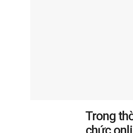
Trong thờ
chức onl