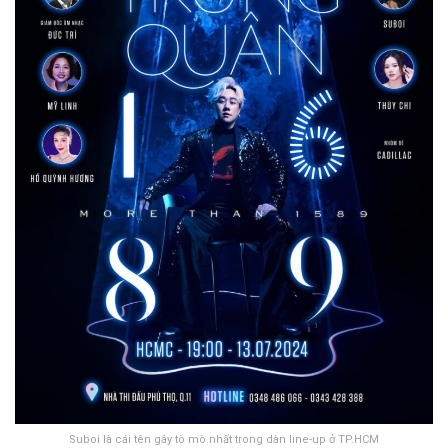
Suboi là cái tên gây tò mò nhất trong dàn line-up ở TP.HCM