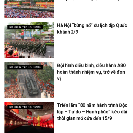
Hà Nội “bùng nổ” du lịch dịp Quốc
SỰ KIỆN TRONG NƯỚC
khánh 2/9
Đội hình diễu binh, diễu hành A80
SỰ KIỆN TRONG NƯỚC
hoàn thành nhiệm vụ, trở về đơn
vị
Triển lãm “80 năm hành trình Độc
SỰ KIỆN TRONG NƯỚC
lập – Tự do – Hạnh phúc” kéo dài
thời gian mở cửa đến 15/9