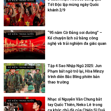
SỰ KIỆN TRONG NƯỚC
Tết Độc lập mừng ngày Quốc
khánh 2/9
“95 năm Cờ Đảng soi đường” –
SỰ KIỆN TRONG NƯỚC
Kể chuyện lịch sử bằng công
nghệ và trải nghiệm đa giác quan
Tập 4 Sao Nhập Ngũ 2025: Jun
SỰ KIỆN TRONG NƯỚC
Phạm bất ngờ trở lại, Hòa Minzy
trình diễn Bắc Bling phiên bản
thao trường
Nhạc sĩ Nguyễn Văn Chung bắt
SỰ KIỆN TRONG NƯỚC
tay Quốc Thiên, Neko Lê trong
ca khúc chủ đề của Chiến Sĩ Quả