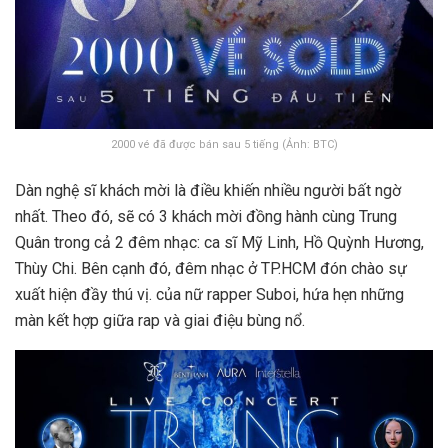
2000 vé đã được bán sau 5 tiếng (Ảnh: BTC)
Dàn nghệ sĩ khách mời là điều khiến nhiều người bất ngờ
nhất. Theo đó, sẽ có 3 khách mời đồng hành cùng Trung
Quân trong cả 2 đêm nhạc: ca sĩ Mỹ Linh, Hồ Quỳnh Hương,
Thùy Chi. Bên cạnh đó, đêm nhạc ở TP.HCM đón chào sự
xuất hiện đầy thú vị. của nữ rapper Suboi, hứa hẹn những
màn kết hợp giữa rap và giai điệu bùng nổ.