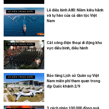
Lễ diễu binh A80: Niềm kiêu hãnh
SỰ KIỆN TRONG NƯỚC
và tự hào của cả dân tộc Việt
Nam
Cắt sóng điện thoại di động khu
SỰ KIỆN TRONG NƯỚC
vực diễu binh, diễu hành
Bảo tàng Lịch sử Quân sự Việt
SỰ KIỆN TRONG NƯỚC
Nam miễn phí tham quan trong
dịp Quốc khánh 2/9
3 cách nhận 100.000 đồng quà