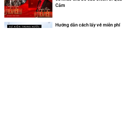
Cảm
Hướng dẫn cách lấy vé miễn phí
SỰ KIỆN TRONG NƯỚC
concert Quốc gia ngày 1/9 tại
sân vận động Mỹ Đình
XEM THÊM
Trang chủ
Sự Kiện
Khám Phá
Người Trong Ngành
Lịch Trình