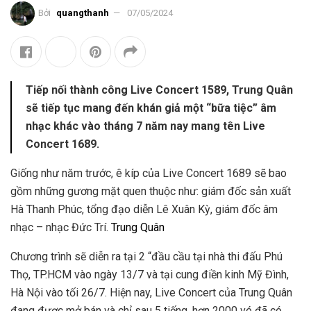
Bởi
quangthanh
07/05/2024
Tiếp nối thành công Live Concert 1589, Trung Quân
sẽ tiếp tục mang đến khán giả một “bữa tiệc” âm
nhạc khác vào tháng 7 năm nay mang tên Live
Concert 1689.
Giống như năm trước, ê kíp của Live Concert 1689 sẽ bao
gồm những gương mặt quen thuộc như: giám đốc sản xuất
Hà Thanh Phúc, tổng đạo diễn Lê Xuân Kỳ, giám đốc âm
nhạc – nhạc Đức Trí.
Trung Quân
Chương trình sẽ diễn ra tại 2 “đầu cầu tại nhà thi đấu Phú
Thọ, TP.HCM vào ngày 13/7 và tại cung điền kinh Mỹ Đình,
Hà Nội vào tối 26/7. Hiện nay, Live Concert của Trung Quân
đang được mở bán và chỉ sau 5 tiếng, hơn 2000 vé đã có