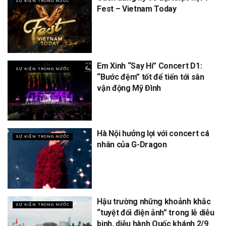
SỰ KIỆN TRONG NƯỚC
Fest – Vietnam Today
Em Xinh “Say Hi” Concert D1:
SỰ KIỆN TRONG NƯỚC
“Bước đệm” tốt để tiến tới sân
vận động Mỹ Đình
Hà Nội hưởng lợi với concert cá
SỰ KIỆN TRONG NƯỚC
nhân của G-Dragon
Hậu trường những khoảnh khắc
SỰ KIỆN TRONG NƯỚC
“tuyệt đối điện ảnh” trong lễ diễu
binh, diễu hành Quốc khánh 2/9