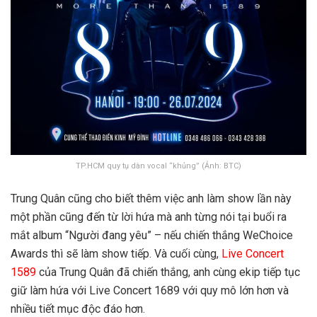
TP.HCM quy tụ dàn vocal “khủng” (Ảnh: BTC)
Trung Quân cũng cho biết thêm việc anh làm show lần này
một phần cũng đến từ lời hứa mà anh từng nói tại buổi ra
mắt album “Người đang yêu” – nếu chiến thắng WeChoice
Awards thì sẽ làm show tiếp. Và cuối cùng,
Live Concert
1589
của Trung Quân đã chiến thắng, anh cùng ekip tiếp tục
giữ làm hứa với Live Concert 1689 với quy mô lớn hơn và
nhiều tiết mục độc đáo hơn.