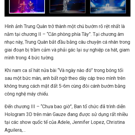
Hình ảnh Trung Quân trở thành một chú bướm rõ rệt nhất là
nằm tại chương II –
“Căn phòng phía Tây”. Tại chương âm
nhạc này, Trung Quân bắt đầu bằng câu chuyện cá nhân trong
giai đoạn bị trầm cảm và phải gác lại sự nghiệp ca hát, giam
mình trong 4 bức tường.
Khi nam ca sĩ hát nửa bài “Và ngày nào đó” trong bóng tối
sau một bức màn, anh bất ngờ theo dây cáp treo mình trên
không trung cách mặt đất 5-6m cùng đôi cánh bướm bằng
công nghệ máy chiếu.
Đến chương III – “Chưa bao giờ”, Ban tổ chức đã trình diễn
Hologram 3D trên màn Gauze đang được sử dụng rất nhiều
tại các show quốc tế của Adele, Jennifer Lopez, Christina
Aguilera,…