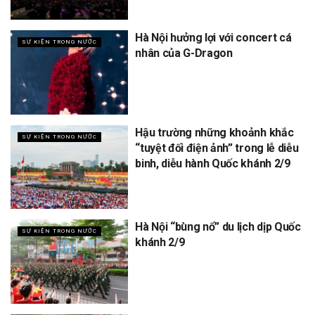
Hà Nội hưởng lợi với concert cá
SỰ KIỆN TRONG NƯỚC
nhân của G-Dragon
Hậu trường những khoảnh khắc
SỰ KIỆN TRONG NƯỚC
“tuyệt đối điện ảnh” trong lễ diễu
binh, diễu hành Quốc khánh 2/9
Hà Nội “bùng nổ” du lịch dịp Quốc
SỰ KIỆN TRONG NƯỚC
khánh 2/9