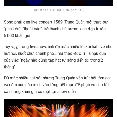
Lightstick của Trung Quân (Ảnh: BTC)
Song phải đến live concert 1589, Trung Quân mới thực sự
“phá kén”, “thoát xác”, trở thành chú bướm xinh đẹp trước
5.000 khán giả.
Tuy vậy, trong liveshow, anh đã mắc nhiều lỗi khi hát live như
hụt hơi, nuốt chữ, chênh phô… mà theo Đức Trí là hậu quả
của việc “ngày nào cũng tập hát từ sáng đến tối trong 2
tháng”.
Dù mắc nhiều sai sót nhưng Trung Quân vẫn trút hết tâm can
và cảm xúc của mình vào từng tiết mục để phục vụ cho tất
cả những khán giả có mặt tại show diễn.