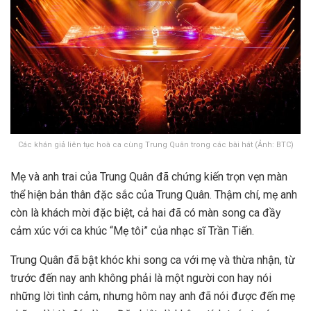
Các khán giả liên tục hoà ca cùng Trung Quân trong các bài hát (Ảnh: BTC)
Mẹ và anh trai của Trung Quân đã chứng kiến trọn vẹn màn
thể hiện bản thân đặc sắc của Trung Quân. Thậm chí, mẹ anh
còn là khách mời đặc biệt, cả hai đã có màn song ca đầy
cảm xúc với ca khúc “Mẹ tôi” của nhạc sĩ Trần Tiến.
Trung Quân đã bật khóc khi song ca với mẹ và thừa nhận, từ
trước đến nay anh không phải là một người con hay nói
những lời tình cảm, nhưng hôm nay anh đã nói được đến mẹ