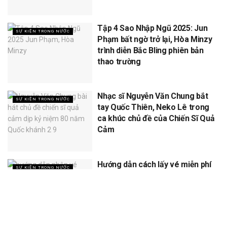
Tập 4 Sao Nhập Ngũ 2025: Jun
SỰ KIỆN TRONG NƯỚC
Phạm bất ngờ trở lại, Hòa Minzy
trình diễn Bắc Bling phiên bản
thao trường
Nhạc sĩ Nguyễn Văn Chung bắt
SỰ KIỆN TRONG NƯỚC
tay Quốc Thiên, Neko Lê trong
ca khúc chủ đề của Chiến Sĩ Quả
Cảm
Hướng dẫn cách lấy vé miễn phí
SỰ KIỆN TRONG NƯỚC
concert Quốc gia ngày 1/9 tại
sân vận động Mỹ Đình