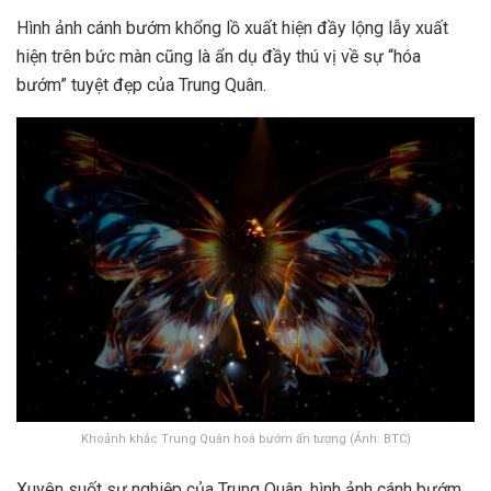
Hình ảnh cánh bướm khổng lồ xuất hiện đầy lộng lẫy xuất
hiện trên bức màn cũng là ẩn dụ đầy thú vị về sự “hóa
bướm” tuyệt đẹp của Trung Quân.
Khoảnh khắc Trung Quân hoá bướm ấn tượng (Ảnh: BTC)
Xuyên suốt sự nghiệp của Trung Quân, hình ảnh cánh bướm