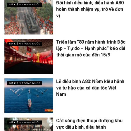
Đội hình diễu binh, diễu hành A80
SỰ KIỆN TRONG NƯỚC
hoàn thành nhiệm vụ, trở về đơn
vị
Triển lãm “80 năm hành trình Độc
SỰ KIỆN TRONG NƯỚC
lập – Tự do – Hạnh phúc” kéo dài
thời gian mở cửa đến 15/9
Lễ diễu binh A80: Niềm kiêu hãnh
SỰ KIỆN TRONG NƯỚC
và tự hào của cả dân tộc Việt
Nam
Cắt sóng điện thoại di động khu
SỰ KIỆN TRONG NƯỚC
vực diễu binh, diễu hành