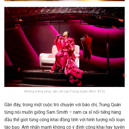
Những trang phục sặc sỡ của Trung Quân (Anh: BTC)
Gần đây, trong một cuộc trò chuyện với báo chí, Trung Quân
từng nói muốn giống Sam Smith – nam ca sĩ nổi tiếng hàng
đầu thế giới từng công khai đồng tính với hình tượng nổi loạn
táo bạo. Anh nhấn mạnh không có ý định công khai hay tuyên