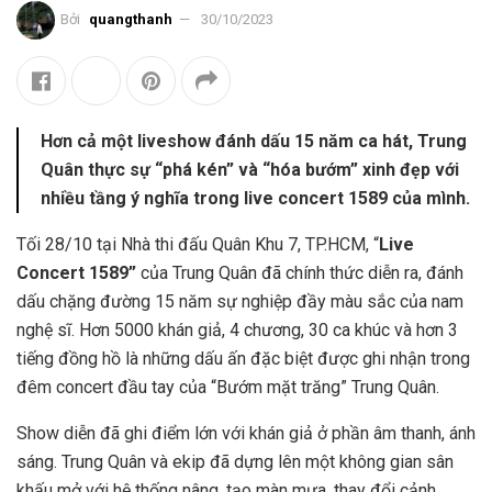
Bởi
quangthanh
30/10/2023
Hơn cả một liveshow đánh dấu 15 năm ca hát, Trung
Quân thực sự “phá kén” và “hóa bướm” xinh đẹp với
nhiều tầng ý nghĩa trong live concert 1589 của mình.
Tối 28/10 tại Nhà thi đấu Quân Khu 7, TP.HCM, “
Live
Concert 1589”
của Trung Quân đã chính thức diễn ra, đánh
dấu chặng đường 15 năm sự nghiệp đầy màu sắc của nam
nghệ sĩ. Hơn 5000 khán giả, 4 chương, 30 ca khúc và hơn 3
tiếng đồng hồ là những dấu ấn đặc biệt được ghi nhận trong
đêm concert đầu tay của “Bướm mặt trăng” Trung Quân.
Show diễn đã ghi điểm lớn với khán giả ở phần âm thanh, ánh
sáng. Trung Quân và ekip đã dựng lên một không gian sân
khấu mở với hệ thống nâng, tạo màn mưa, thay đổi cảnh