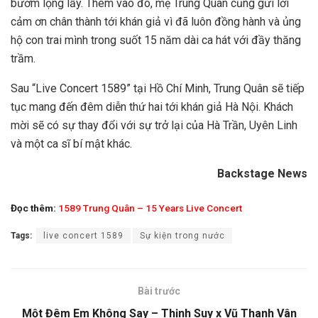
bướm lộng lẫy. Thêm vào đó, mẹ Trung Quân cũng gửi lời
cảm ơn chân thành tới khán giả vì đã luôn đồng hành và ủng
hộ con trai mình trong suốt 15 năm dài ca hát với đầy thăng
trầm.
Sau “Live Concert 1589” tại Hồ Chí Minh, Trung Quân sẽ tiếp
tục mang đến đêm diễn thứ hai tới khán giả Hà Nội. Khách
mời sẽ có sự thay đổi với sự trở lại của Hà Trần, Uyên Linh
và một ca sĩ bí mật khác.
Backstage News
Đọc thêm:
1589 Trung Quân – 15 Years Live Concert
Tags:
live concert 1589
Sự kiện trong nước
Bài trước
Một Đêm Em Không Say – Thịnh Suy x Vũ Thanh Vân