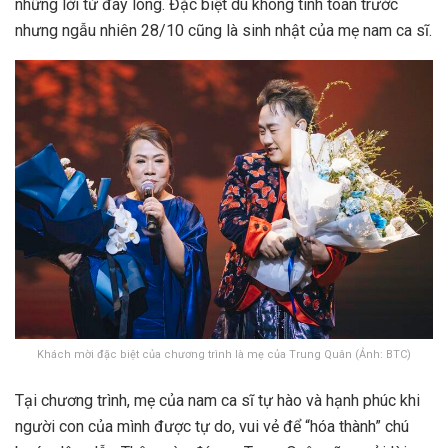
những lời từ đáy lòng. Đặc biệt dù không tính toán trước
nhưng ngẫu nhiên 28/10 cũng là sinh nhật của mẹ nam ca sĩ.
Khách mời đặc biệt của chương trình là mẹ của Trung Quân (Ảnh: BTC)
Tại chương trình, mẹ của nam ca sĩ tự hào và hạnh phúc khi
người con của mình được tự do, vui vẻ để “hóa thành” chú