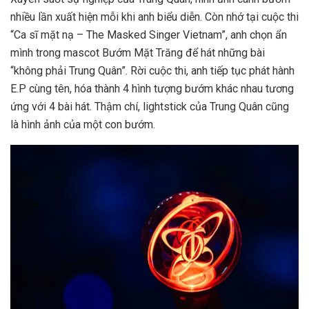
nhiều lần xuất hiện mỗi khi anh biểu diễn. Còn nhớ tại cuộc thi
“Ca sĩ mặt nạ – The Masked Singer Vietnam”, anh chọn ẩn
mình trong mascot Bướm Mặt Trăng để hát những bài
“không phải Trung Quân”. Rời cuộc thi, anh tiếp tục phát hành
E.P cùng tên, hóa thành 4 hình tượng bướm khác nhau tương
ứng với 4 bài hát. Thậm chí, lightstick của Trung Quân cũng
là hình ảnh của một con bướm.