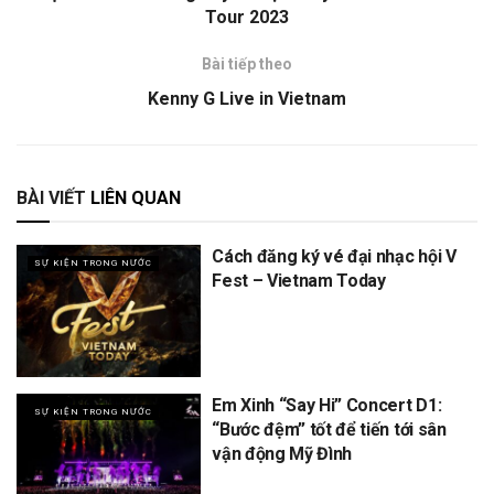
Tour 2023
Bài tiếp theo
Kenny G Live in Vietnam
BÀI VIẾT
LIÊN QUAN
Cách đăng ký vé đại nhạc hội V
SỰ KIỆN TRONG NƯỚC
Fest – Vietnam Today
Em Xinh “Say Hi” Concert D1:
SỰ KIỆN TRONG NƯỚC
“Bước đệm” tốt để tiến tới sân
vận động Mỹ Đình