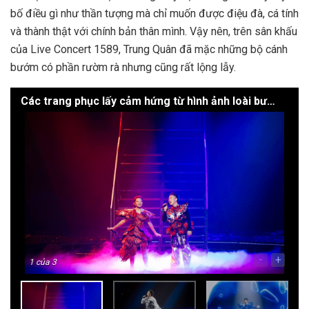
bố điều gì như thần tượng mà chỉ muốn được điệu đà, cá tính
và thành thật với chính bản thân mình.
Vậy nên, trên sân khấu
của Live Concert 1589, Trung Quân đã mặc những bộ cánh
bướm có phần rườm rà nhưng cũng rất lộng lẫy.
Các trang phục lấy cảm hứng từ hình ảnh loài bướm của Trung Quân
-
+
1
của 3