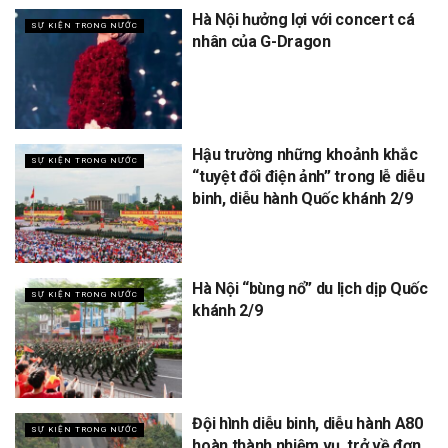
Hà Nội hưởng lợi với concert cá
SỰ KIỆN TRONG NƯỚC
nhân của G-Dragon
Hậu trường những khoảnh khắc
SỰ KIỆN TRONG NƯỚC
“tuyệt đối điện ảnh” trong lễ diễu
binh, diễu hành Quốc khánh 2/9
Hà Nội “bùng nổ” du lịch dịp Quốc
SỰ KIỆN TRONG NƯỚC
khánh 2/9
Đội hình diễu binh, diễu hành A80
SỰ KIỆN TRONG NƯỚC
hoàn thành nhiệm vụ, trở về đơn