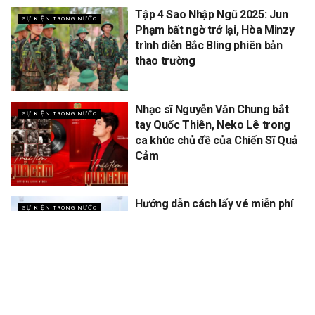
Tập 4 Sao Nhập Ngũ 2025: Jun
SỰ KIỆN TRONG NƯỚC
Phạm bất ngờ trở lại, Hòa Minzy
trình diễn Bắc Bling phiên bản
thao trường
Nhạc sĩ Nguyễn Văn Chung bắt
SỰ KIỆN TRONG NƯỚC
tay Quốc Thiên, Neko Lê trong
ca khúc chủ đề của Chiến Sĩ Quả
Cảm
Hướng dẫn cách lấy vé miễn phí
SỰ KIỆN TRONG NƯỚC
concert Quốc gia ngày 1/9 tại
sân vận động Mỹ Đình