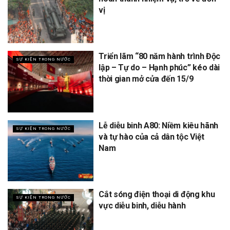
vị
Triển lãm “80 năm hành trình Độc
SỰ KIỆN TRONG NƯỚC
lập – Tự do – Hạnh phúc” kéo dài
thời gian mở cửa đến 15/9
Lễ diễu binh A80: Niềm kiêu hãnh
SỰ KIỆN TRONG NƯỚC
và tự hào của cả dân tộc Việt
Nam
Cắt sóng điện thoại di động khu
SỰ KIỆN TRONG NƯỚC
vực diễu binh, diễu hành