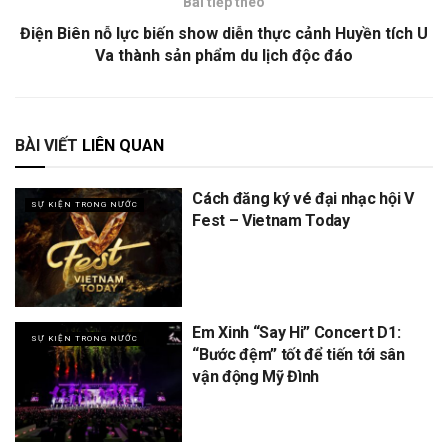
Bài tiếp theo
Điện Biên nỗ lực biến show diễn thực cảnh Huyền tích U
Va thành sản phẩm du lịch độc đáo
BÀI VIẾT
LIÊN QUAN
Cách đăng ký vé đại nhạc hội V
SỰ KIỆN TRONG NƯỚC
Fest – Vietnam Today
Em Xinh “Say Hi” Concert D1:
SỰ KIỆN TRONG NƯỚC
“Bước đệm” tốt để tiến tới sân
vận động Mỹ Đình