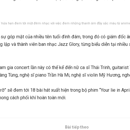
ĩ hứa hẹn đem tới một đêm nhạc với việc đem những thanh âm đầy sắc màu từ anime 
ó sự góp mặt của nhiều tên tuổi đình đám, trong đó có giám đốc
lập và thành viên ban nhạc Jazz Glory, từng biểu diễn tại nhiều 
am gia concert lần này có thể kể đến nữ ca sĩ Thái Trinh, guitaris
àng Tùng, nghệ sĩ piano Trần Hà Mi, nghệ sĩ violin Mỹ Hương, ngh
 rỡ” sẽ đem tới 18 bài hát xuất hiện trong bộ phim “Your lie in Apr
hong cách phối khí hoàn toàn mới.
Bài tiếp theo