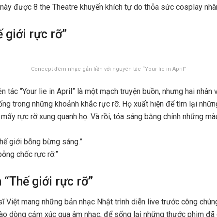
ày được 8 the Theatre khuyến khích tự do thỏa sức cosplay nhân
 giới rực rỡ”
Concept đêm nhạc gắn liền với nguyên tác “Your lie in April”
 tác “Your lie in April” là một mạch truyện buồn, nhưng hai nhân 
ống trong những khoảnh khắc rực rỡ. Họ xuất hiện để tìm lại nhữ
mấy rực rỡ xung quanh họ. Và rồi, tỏa sáng bằng chính những mà
thế giới bỗng bừng sáng.”
bỗng chốc rực rỡ.”
 “Thế giới rực rỡ”
sĩ Việt mang những bản nhạc Nhật trình diễn live trước công chún
vào dòng cảm xúc qua âm nhạc, để sống lại những thước phim đã