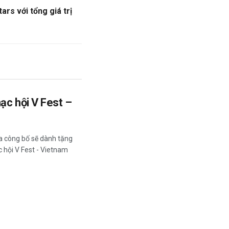
ars với tổng giá trị
ạc hội V Fest –
a công bố sẽ dành tặng
 hội V Fest - Vietnam