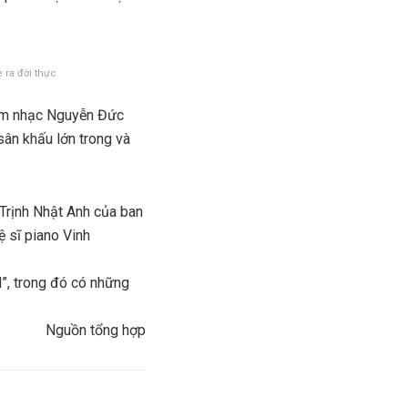
ra đời thực
 âm nhạc Nguyễn Đức
sân khấu lớn trong và
t Trịnh Nhật Anh của ban
ệ sĩ piano Vinh
il”, trong đó có những
Nguồn tổng hợp