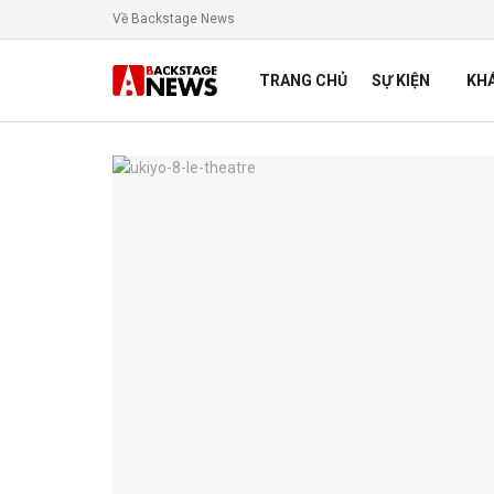
Về Backstage News
TRANG CHỦ
SỰ KIỆN
KH