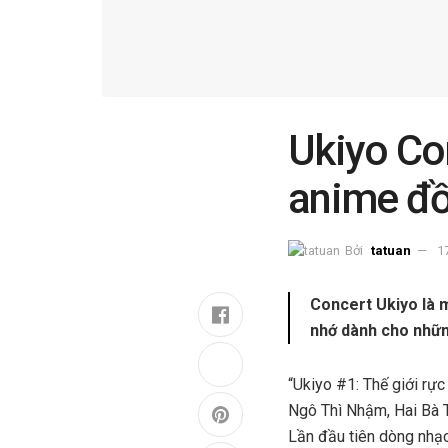
Ukiyo Con
anime đồ
Bởi
tatuan
1
Concert Ukiyo là 
nhớ dành cho những
“Ukiyo #1: Thế giới rự
Ngô Thì Nhậm, Hai Bà T
Lần đầu tiên dòng nhạc