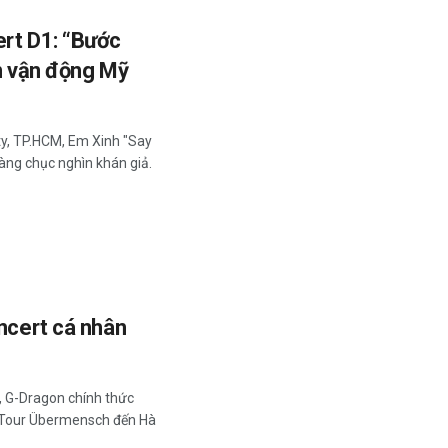
ert D1: “Bước
ân vận động Mỹ
ity, TP.HCM, Em Xinh "Say
hàng chục nghìn khán giả.
oncert cá nhân
, G-Dragon chính thức
 Tour Übermensch đến Hà