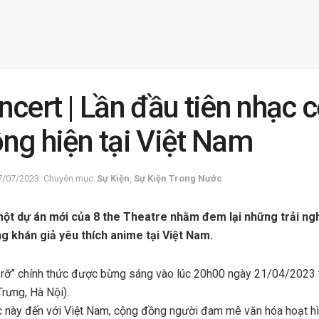
cert | Lần đầu tiên nhạc c
ng hiện tại Việt Nam
7/07/2023
Chuyên mục
Sự Kiện
,
Sự Kiện Trong Nước
một dự án mới của 8 the Theatre nhằm đem lại những trải n
 khán giả yêu thích anime tại Việt Nam.
c rỡ” chính thức được bừng sáng vào lúc 20h00 ngày 21/04/2023 tạ
rưng, Hà Nội).
 này đến với Việt Nam, cộng đồng người đam mê văn hóa hoạt hì