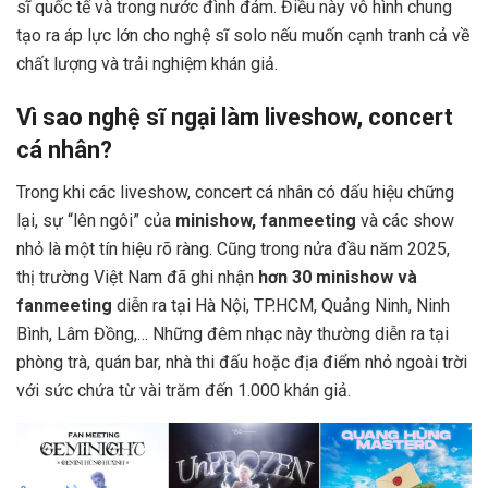
sĩ quốc tế và trong nước đình đám. Điều này vô hình chung
tạo ra áp lực lớn cho nghệ sĩ solo nếu muốn cạnh tranh cả về
chất lượng và trải nghiệm khán giả.
Vì sao nghệ sĩ ngại làm liveshow, concert
cá nhân?
Trong khi các liveshow, concert cá nhân có dấu hiệu chững
lại, sự “lên ngôi” của
minishow, fanmeeting
và các show
nhỏ là một tín hiệu rõ ràng. Cũng trong nửa đầu năm 2025,
thị trường Việt Nam đã ghi nhận
hơn 30 minishow và
fanmeeting
diễn ra tại Hà Nội, TP.HCM, Quảng Ninh, Ninh
Bình, Lâm Đồng,… Những đêm nhạc này thường diễn ra tại
phòng trà, quán bar, nhà thi đấu hoặc địa điểm nhỏ ngoài trời
với sức chứa từ vài trăm đến 1.000 khán giả.