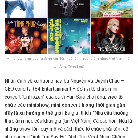
Minishow, fanmeeting đang dần lên ngôi ở thị trường âm nhạc Việt Nam hiện
tại (Ảnh: Tổng hợp)
Nhận định về xu hướng này, bà Nguyễn Vũ Quỳnh Châu –
CEO công ty +84 Entertainment – đơn vị tổ chức mini
concert “Unfrozen” của ca sĩ Han Sara cho rằng,
việc tổ
chức các minishow, mini concert trong thời gian gần
đây là xu hướng ở thế giới
. Bà giải thích: “Nhu cầu thưởng
thức âm nhạc của khán giả (tại Việt Nam) đã cao hơn. Nếu là
những show lớn, quy mô và cách thức tổ chức phải tầm cỡ
như concert “Anh Trai Say Hi”, “Anh Trai Vượt Ngàn Chông