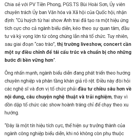
Chia sẻ với PV Tiền Phong,
PGS.TS Bùi Hoài Sơn, Ủy viên
chuyên trách Ủy ban Văn hóa và Xã hội của Quốc hội, nhận
định: “
Cú huých từ hai show Anh trai đã tạo ra một hiệu ứng
tích cực cho cả ngành biểu diễn, kéo theo sự quan tâm, đầu
tư và kỳ vọng lớn từ công chúng lẫn nhà tổ chức. Tuy nhiên,
sau giai đoạn “cao trào”,
thị trường liveshow, concert cần
một sự điều chỉnh để tái cấu trúc và chuẩn bị cho những
bước đi bền vững hơn
”.
Ông nhấn mạnh, ngành biểu diễn đang phát triển theo hướng
chuyên nghiệp và phân tầng khán giả rõ rệt. Điều này đòi hỏi
các nghệ sĩ và đơn vị tổ chức phải
đầu tư chiều sâu hơn về
nội dung, câu chuyện nghệ thuật và trải nghiệm
, thay vì
dồn dập tổ chức các show hoành tráng chỉ để chạy theo xu
hướng.
“Đây là một tín hiệu tích cực, thể hiện sự trưởng thành của
ngành công nghiệp biểu diễn, khi nó không còn phụ thuộc