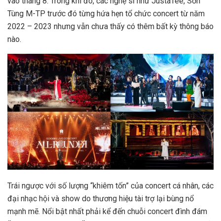
vào tháng 8. Trong khi đó, các nghệ sĩ như JustaTee, Sơn
Tùng M-TP trước đó từng hứa hẹn tổ chức concert từ năm
2022 – 2023 nhưng vẫn chưa thấy có thêm bất kỳ thông báo
nào.
Trái ngược với số lượng “khiêm tốn” của concert cá nhân, các
đại nhạc hội và show do thương hiệu tài trợ lại bùng nổ
mạnh mẽ. Nổi bật nhất phải kể đến chuỗi concert đình đám