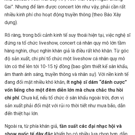
Gai”. Nhưng để làm được concert lớn như vậy, phải cần rất
nhiều kinh phí cho hoạt động truyền thông (theo Báo Xây
dựng).
Rõ ràng, trong bối cảnh kinh tế suy thoái hiện tại, việc nghệ sĩ
đứng ra tổ chức liveshow, concert cá nhân quy mô lớn tầm
hàng nghìn, chục nghìn khán giả là điều rất khó khăn.
Từ góc
độ sản xuất, chi phí tổ chức một liveshow cá nhân quy mô
lớn có thể lên tới 10-15 tỷ đồng (bao gồm thiết kế sân khấu,
âm thanh ánh sáng, truyền thông và nhân sự). Với nền kinh tế
đang đối mặt nhiều khó khăn,
ít nghệ sĩ dám “đánh cược”
vốn liếng cho một đêm diễn lớn mà chưa chắc thu hồi
chi phí
. Chưa kể, nếu tổ chức ở sân khấu ngoài trời, đơn vị
sản xuất phải đối mặt với rủi ro thời tiết như mưa bão, dẫn
đến thiệt hại lớn.
Ngoài ra, từ phía khán giả,
tần suất các đại nhạc hội và
show quốc tế dày đặc
khiến họ có nhiều lựa chọn hơn, dẫn