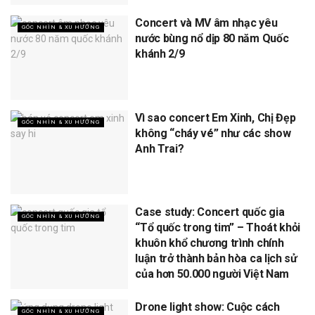
Concert và MV âm nhạc yêu
GÓC NHÌN & XU HƯỚNG
nước bùng nổ dịp 80 năm Quốc
khánh 2/9
Vì sao concert Em Xinh, Chị Đẹp
GÓC NHÌN & XU HƯỚNG
không “cháy vé” như các show
Anh Trai?
Case study: Concert quốc gia
GÓC NHÌN & XU HƯỚNG
“Tổ quốc trong tim” – Thoát khỏi
khuôn khổ chương trình chính
luận trở thành bản hòa ca lịch sử
của hơn 50.000 người Việt Nam
Drone light show: Cuộc cách
GÓC NHÌN & XU HƯỚNG