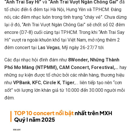
“Anh Trai Say Hi”
và
“Anh Trai Vượt Ngàn Chông Gai”
đã
tổ chức đến 6 đêm tại Hà Nội, Hưng Yên và TP.HCM. Đáng
nói, các đêm nhạc luôn trong tình trạng “cháy vé”. Chưa dừng
lại ở đó, “Anh Trai Vượt Ngàn Chông Gai” sẽ chốt sổ 02 đêm
encore (D7-8) cuối cùng tại TP.HCM. Trong khi “Anh Trai Say
Hi” vượt ra ngoài khuôn khổ tại Việt Nam, mở rộng thêm 2
đêm concert tại
Las Vegas
, Mỹ ngày 26-27/7 tới.
Các đại nhạc hội đình đám như
8Wonder, Những Thành
Phố Mơ Màng (NTPMM), CAM Concert, Forestival,…
hay
những sự kiện được tổ chức bởi các nhãn hàng, thương hiệu
như
VPBank
,
KFC
,
Circle K
,
Tiger
,… liên tiếp tạo nên “cơn
sốt” với lượng lớn khán giả từ 10.000 đến 30.000 người mỗi
đêm.