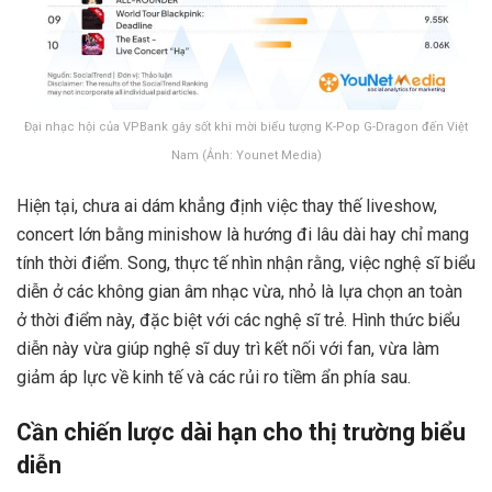
Đại nhạc hội của VPBank gây sốt khi mời biểu tượng K-Pop G-Dragon đến Việt
Nam (Ảnh: Younet Media)
Hiện tại, chưa ai dám khẳng định việc thay thế liveshow,
concert lớn bằng minishow là hướng đi lâu dài hay chỉ mang
tính thời điểm. Song, thực tế nhìn nhận rằng, việc nghệ sĩ biểu
diễn ở các không gian âm nhạc vừa, nhỏ là lựa chọn an toàn
ở thời điểm này, đặc biệt với các nghệ sĩ trẻ. Hình thức biểu
diễn này vừa giúp nghệ sĩ duy trì kết nối với fan, vừa làm
giảm áp lực về kinh tế và các rủi ro tiềm ẩn phía sau.
Cần chiến lược dài hạn cho thị trường biểu
diễn