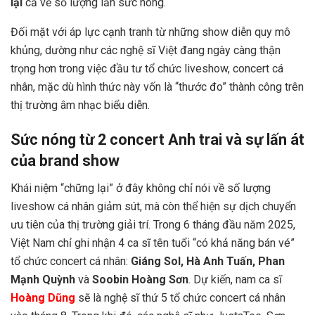
lại
cả về số lượng lẫn sức nóng.
Đối mặt với áp lực cạnh tranh từ những show diễn quy mô
khủng, dường như các nghệ sĩ Việt đang
ngày càng thận
trọng hơn trong việc đầu tư tổ chức liveshow, concert cá
nhân, mặc dù hình thức này vốn là “thước đo” thành công trên
thị trường âm nhạc biểu diễn.
Sức nóng từ 2 concert Anh trai và sự lấn át
của brand show
Khái niệm “chững lại” ở đây không chỉ nói về số lượng
liveshow cá nhân giảm sút, mà còn thể hiện sự dịch chuyển
ưu tiên của thị trường giải trí. Trong 6 tháng đầu năm 2025,
Việt Nam chỉ ghi nhận 4 ca sĩ tên tuổi “có khả năng bán vé”
tổ chức concert cá nhân:
Giáng Sol, Hà Anh Tuấn, Phan
Mạnh Quỳnh
và
Soobin Hoàng Sơn
. Dự kiến, nam ca sĩ
Hoàng Dũng
sẽ là nghệ sĩ thứ 5 tổ chức concert cá nhân