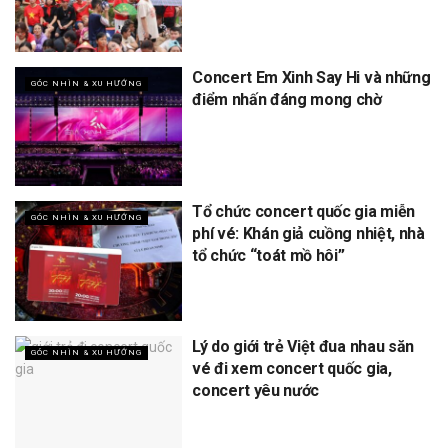
Concert Em Xinh Say Hi và những
GÓC NHÌN & XU HƯỚNG
điểm nhấn đáng mong chờ
Tổ chức concert quốc gia miễn
GÓC NHÌN & XU HƯỚNG
phí vé: Khán giả cuồng nhiệt, nhà
tổ chức “toát mồ hôi”
Lý do giới trẻ Việt đua nhau săn
GÓC NHÌN & XU HƯỚNG
vé đi xem concert quốc gia,
concert yêu nước