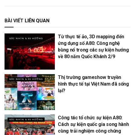
BÀI VIẾT
LIÊN QUAN
Từ thực tế ảo, 3D mapping đến
GÓC NHÌN & XU HƯỚNG
ứng dụng số A80: Công nghệ
bùng nổ trong các sự kiện hướng
về 80 năm Quốc Khánh 2/9
Thị trường gameshow truyền
GÓC NHÌN & XU HƯỚNG
hình thực tế tại Việt Nam đã sống
lại?
Công tác tổ chức sự kiện A80:
GÓC NHÌN & XU HƯỚNG
Cách sự kiện quốc gia song hành
cùng trải nghiệm công chúng