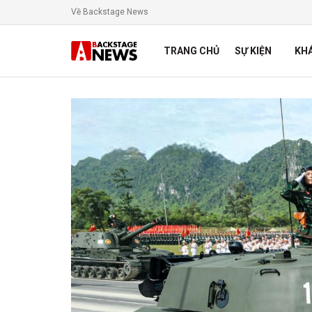
Về Backstage News
TRANG CHỦ
SỰ KIỆN
KH