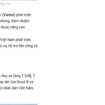
Dân Trí)
 (
Viettel
) phát triển
ệ phóng, đảm nhiệm
g được nâng cao.
Việt Nam phát triển.
 xa, hỗ trợ tấn công và
c như xe tăng T-54B, T-
ợp tên lửa Scud-B và
ội nhân dân Việt Nam,