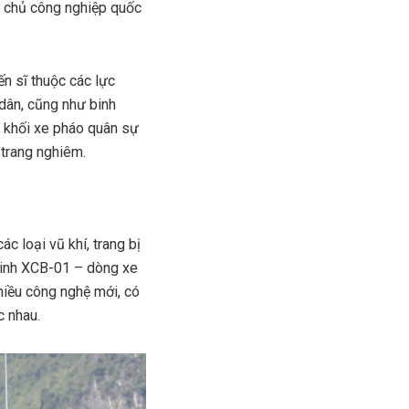
ự chủ công nghiệp quốc
ến sĩ thuộc các lực
dân, cũng như binh
, khối xe pháo quân sự
 trang nghiêm.
ác loại vũ khí, trang bị
 binh XCB-01 – dòng xe
hiều công nghệ mới, có
c nhau.