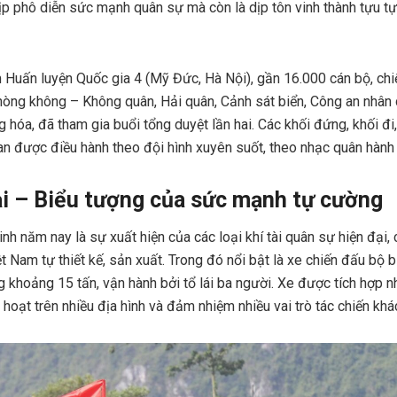
dịp phô diễn sức mạnh quân sự mà còn là dịp tôn vinh thành tựu t
m Huấn luyện Quốc gia 4 (Mỹ Đức, Hà Nội), gần 16.000 cán bộ, chi
òng không – Không quân, Hải quân, Cảnh sát biển, Công an nhân 
 hóa, đã tham gia buổi tổng duyệt lần hai. Các khối đứng, khối đi
n được điều hành theo đội hình xuyên suốt, theo nhạc quân hành
đại – Biểu tượng của sức mạnh tự cường
nh năm nay là sự xuất hiện của các loại khí tài quân sự hiện đại, c
ệt Nam tự thiết kế, sản xuất. Trong đó nổi bật là xe chiến đấu bộ
g khoảng 15 tấn, vận hành bởi tổ lái ba người. Xe được tích hợp n
 hoạt trên nhiều địa hình và đảm nhiệm nhiều vai trò tác chiến khá