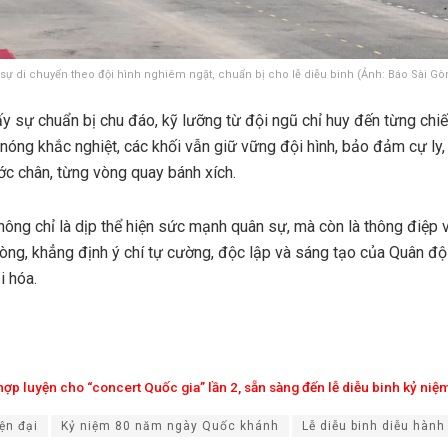
sự di chuyển theo đội hình nghiêm ngặt, chuẩn bị cho lễ diễu binh (Ảnh: Báo Sài Gò
y sự chuẩn bị chu đáo, kỹ lưỡng từ đội ngũ chỉ huy đến từng chiế
g nóng khắc nghiệt, các khối vẫn giữ vững đội hình, bảo đảm cự ly,
c chân, từng vòng quay bánh xích.
hông chỉ là dịp thể hiện sức mạnh quân sự, mà còn là thông điệp 
òng, khẳng định ý chí tự cường, độc lập và sáng tạo của Quân độ
i hóa.
hợp luyện cho “concert Quốc gia” lần 2, sẵn sàng đến lễ diễu binh kỷ ni
ện đại
Kỷ niệm 80 năm ngày Quốc khánh
Lễ diễu binh diễu hành