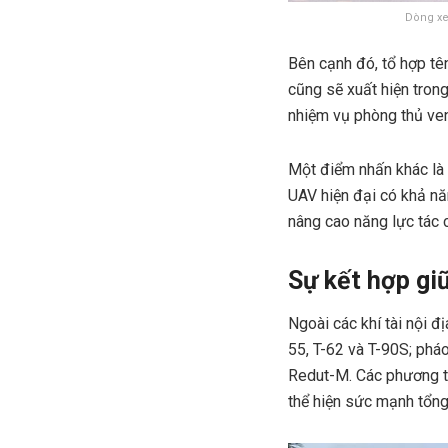
Dòng xe
Bên cạnh đó, tổ hợp tê
cũng sẽ xuất hiện tron
nhiệm vụ phòng thủ ven
Một điểm nhấn khác là 
UAV hiện đại có khả nă
nâng cao năng lực tác c
Sự kết hợp gi
Ngoài các khí tài nội đ
55, T-62 và T-90S; ph
Redut-M. Các phương ti
thể hiện sức mạnh tổng