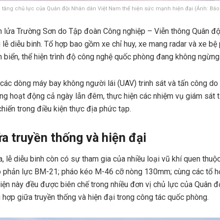
 tăng chủ lực của Quân đội Nhân dân Việt Nam thể hiện sức mạnh hiện đại (Ảnh: Báo 
n lửa Trường Sơn do Tập đoàn Công nghiệp – Viễn thông Quân đội
g lễ diễu binh. Tổ hợp bao gồm xe chỉ huy, xe mang radar và xe b
 biển, thể hiện trình độ công nghệ quốc phòng đang không ngừn
các dòng máy bay không người lái (UAV) trinh sát và tấn công do 
ng hoạt động cả ngày lẫn đêm, thực hiện các nhiệm vụ giám sát từ
hiến trong điều kiện thực địa phức tạp.
ữa truyền thống và hiện đại
ịa, lễ diễu binh còn có sự tham gia của nhiều loại vũ khí quen thuộ
áo phản lực BM-21; pháo kéo M-46 cỡ nòng 130mm; cùng các tổ h
ện này đều được biên chế trong nhiều đơn vị chủ lực của Quân đ
 hợp giữa truyền thống và hiện đại trong công tác quốc phòng.