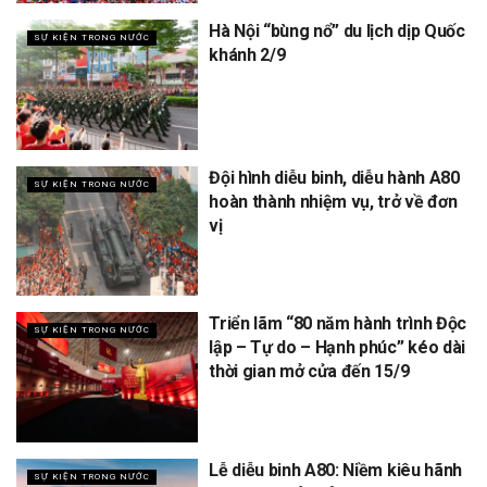
Hà Nội “bùng nổ” du lịch dịp Quốc
SỰ KIỆN TRONG NƯỚC
khánh 2/9
Đội hình diễu binh, diễu hành A80
SỰ KIỆN TRONG NƯỚC
hoàn thành nhiệm vụ, trở về đơn
vị
Triển lãm “80 năm hành trình Độc
SỰ KIỆN TRONG NƯỚC
lập – Tự do – Hạnh phúc” kéo dài
thời gian mở cửa đến 15/9
Lễ diễu binh A80: Niềm kiêu hãnh
SỰ KIỆN TRONG NƯỚC