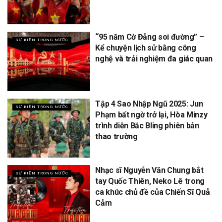
“95 năm Cờ Đảng soi đường” –
SỰ KIỆN TRONG NƯỚC
Kể chuyện lịch sử bằng công
nghệ và trải nghiệm đa giác quan
Tập 4 Sao Nhập Ngũ 2025: Jun
SỰ KIỆN TRONG NƯỚC
Phạm bất ngờ trở lại, Hòa Minzy
trình diễn Bắc Bling phiên bản
thao trường
Nhạc sĩ Nguyễn Văn Chung bắt
SỰ KIỆN TRONG NƯỚC
tay Quốc Thiên, Neko Lê trong
ca khúc chủ đề của Chiến Sĩ Quả
Cảm