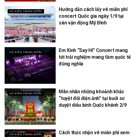
Hướng dẫn cách lấy vé miễn phí
SỰ KIỆN TRONG NƯỚC
concert Quốc gia ngày 1/9 tại
sân vận động Mỹ Đình
Em Xinh “Say Hi” Concert mang
SỰ KIỆN TRONG NƯỚC
tới trải nghiệm mang tầm quốc tế
đúng nghĩa
Mãn nhãn những khoảnh khắc
SỰ KIỆN TRONG NƯỚC
“tuyệt đối điện ảnh” tại buổi sơ
duyệt diễu binh Quốc khánh 2/9
Cách thức nhận vé miễn phí xem
SỰ KIỆN TRONG NƯỚC