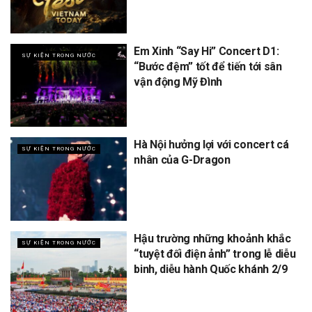
Em Xinh “Say Hi” Concert D1:
SỰ KIỆN TRONG NƯỚC
“Bước đệm” tốt để tiến tới sân
vận động Mỹ Đình
Hà Nội hưởng lợi với concert cá
SỰ KIỆN TRONG NƯỚC
nhân của G-Dragon
Hậu trường những khoảnh khắc
SỰ KIỆN TRONG NƯỚC
“tuyệt đối điện ảnh” trong lễ diễu
binh, diễu hành Quốc khánh 2/9