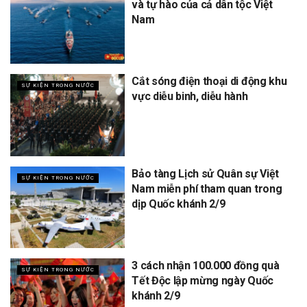
và tự hào của cả dân tộc Việt
Nam
Cắt sóng điện thoại di động khu
SỰ KIỆN TRONG NƯỚC
vực diễu binh, diễu hành
Bảo tàng Lịch sử Quân sự Việt
SỰ KIỆN TRONG NƯỚC
Nam miễn phí tham quan trong
dịp Quốc khánh 2/9
3 cách nhận 100.000 đồng quà
SỰ KIỆN TRONG NƯỚC
Tết Độc lập mừng ngày Quốc
khánh 2/9