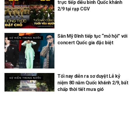
trực tiếp diễu binh Quốc khánh
2/9 tại rạp CGV
Sân Mỹ Đình tiếp tục “mở hội” với
SỰ KIỆN TRONG NƯỚC
concert Quốc gia đặc biệt
Tối nay diễn ra sơ duyệt Lễ kỷ
SỰ KIỆN TRONG NƯỚC
niệm 80 năm Quốc khánh 2/9, bất
chấp thời tiết mưa gió
XEM THÊM