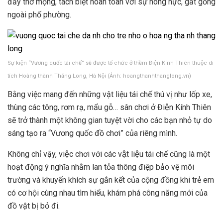
đầy thơ mộng, tách biệt hoàn toàn với sự nóng nực, gắt gỏng
ngoài phố phường.
Sự kiện “Vương quốc tái chế” sẽ được tổ chức ở thềm Điện Kính Thiên thuộc di
tích Hoàng thành Thăng Long, Hà Nội (Ảnh: hoangthanhthanglong.vn)
Bằng việc mang đến những vật liệu tái chế thú vị như lốp xe,
thùng các tông, rơm rạ, mẩu gỗ… sân chơi ở Điện Kính Thiên
sẽ trở thành một không gian tuyệt vời cho các bạn nhỏ tự do
sáng tạo ra “Vương quốc đồ chơi” của riêng mình.
Không chỉ vậy, việc chơi với các vật liệu tái chế cũng là một
hoạt động ý nghĩa nhằm lan tỏa thông điệp bảo vệ môi
trường và khuyến khích sự gắn kết của cộng đồng khi trẻ em
có cơ hội cùng nhau tìm hiểu, khám phá công năng mới của
đồ vật bị bỏ đi.