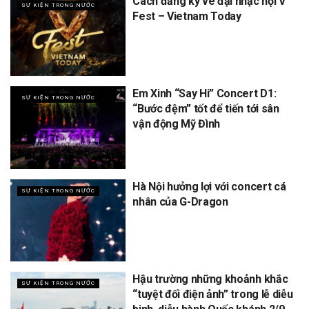
Cách đăng ký vé đại nhạc hội V
SỰ KIỆN TRONG NƯỚC
Fest – Vietnam Today
Em Xinh “Say Hi” Concert D1:
SỰ KIỆN TRONG NƯỚC
“Bước đệm” tốt để tiến tới sân
vận động Mỹ Đình
Hà Nội hưởng lợi với concert cá
SỰ KIỆN TRONG NƯỚC
nhân của G-Dragon
Hậu trường những khoảnh khắc
SỰ KIỆN TRONG NƯỚC
“tuyệt đối điện ảnh” trong lễ diễu