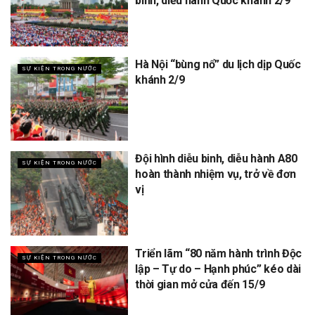
binh, diễu hành Quốc khánh 2/9
Hà Nội “bùng nổ” du lịch dịp Quốc
SỰ KIỆN TRONG NƯỚC
khánh 2/9
Đội hình diễu binh, diễu hành A80
SỰ KIỆN TRONG NƯỚC
hoàn thành nhiệm vụ, trở về đơn
vị
Triển lãm “80 năm hành trình Độc
SỰ KIỆN TRONG NƯỚC
lập – Tự do – Hạnh phúc” kéo dài
thời gian mở cửa đến 15/9