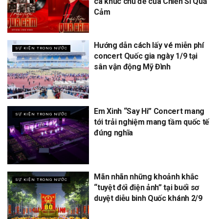
ca khúc chủ đề của Chiến Sĩ Quả
Cảm
Hướng dẫn cách lấy vé miễn phí
SỰ KIỆN TRONG NƯỚC
concert Quốc gia ngày 1/9 tại
sân vận động Mỹ Đình
Em Xinh “Say Hi” Concert mang
SỰ KIỆN TRONG NƯỚC
tới trải nghiệm mang tầm quốc tế
đúng nghĩa
Mãn nhãn những khoảnh khắc
SỰ KIỆN TRONG NƯỚC
“tuyệt đối điện ảnh” tại buổi sơ
duyệt diễu binh Quốc khánh 2/9