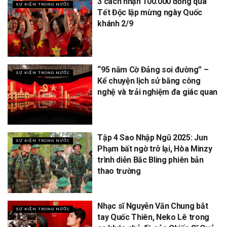
3 cách nhận 100.000 đồng quà
SỰ KIỆN TRONG NƯỚC
Tết Độc lập mừng ngày Quốc
khánh 2/9
“95 năm Cờ Đảng soi đường” –
SỰ KIỆN TRONG NƯỚC
Kể chuyện lịch sử bằng công
nghệ và trải nghiệm đa giác quan
Tập 4 Sao Nhập Ngũ 2025: Jun
SỰ KIỆN TRONG NƯỚC
Phạm bất ngờ trở lại, Hòa Minzy
trình diễn Bắc Bling phiên bản
thao trường
Nhạc sĩ Nguyễn Văn Chung bắt
SỰ KIỆN TRONG NƯỚC
tay Quốc Thiên, Neko Lê trong