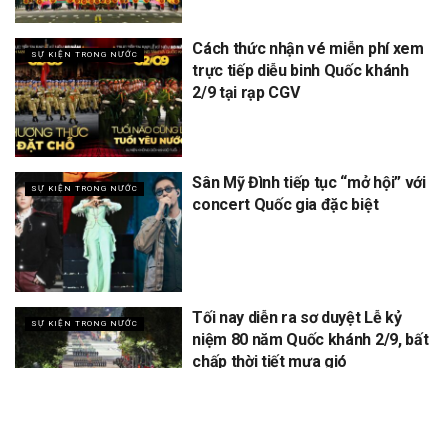
Cách thức nhận vé miễn phí xem
SỰ KIỆN TRONG NƯỚC
trực tiếp diễu binh Quốc khánh
2/9 tại rạp CGV
Sân Mỹ Đình tiếp tục “mở hội” với
SỰ KIỆN TRONG NƯỚC
concert Quốc gia đặc biệt
Tối nay diễn ra sơ duyệt Lễ kỷ
SỰ KIỆN TRONG NƯỚC
niệm 80 năm Quốc khánh 2/9, bất
chấp thời tiết mưa gió