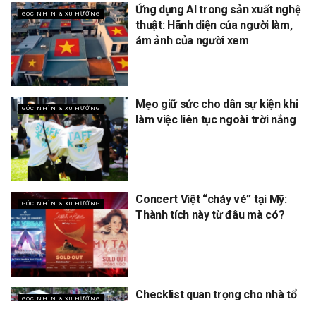
Ứng dụng AI trong sản xuất nghệ
GÓC NHÌN & XU HƯỚNG
thuật: Hãnh diện của người làm,
ám ảnh của người xem
Mẹo giữ sức cho dân sự kiện khi
GÓC NHÌN & XU HƯỚNG
làm việc liên tục ngoài trời nắng
Concert Việt “cháy vé” tại Mỹ:
GÓC NHÌN & XU HƯỚNG
Thành tích này từ đâu mà có?
Checklist quan trọng cho nhà tổ
GÓC NHÌN & XU HƯỚNG
chức khi làm sự kiện ngoài trời