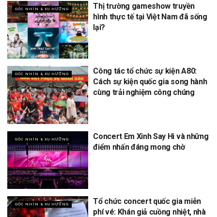
Thị trường gameshow truyền
GÓC NHÌN & XU HƯỚNG
hình thực tế tại Việt Nam đã sống
lại?
Công tác tổ chức sự kiện A80:
GÓC NHÌN & XU HƯỚNG
Cách sự kiện quốc gia song hành
cùng trải nghiệm công chúng
Concert Em Xinh Say Hi và những
GÓC NHÌN & XU HƯỚNG
điểm nhấn đáng mong chờ
Tổ chức concert quốc gia miễn
GÓC NHÌN & XU HƯỚNG
phí vé: Khán giả cuồng nhiệt, nhà