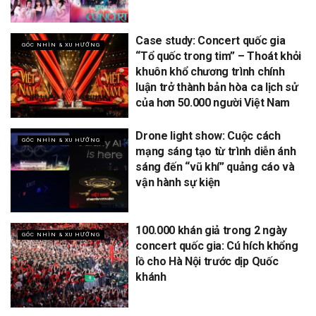
Case study: Concert quốc gia
GÓC NHÌN & XU HƯỚNG
“Tổ quốc trong tim” – Thoát khỏi
khuôn khổ chương trình chính
luận trở thành bản hòa ca lịch sử
của hơn 50.000 người Việt Nam
Drone light show: Cuộc cách
GÓC NHÌN & XU HƯỚNG
mạng sáng tạo từ trình diễn ánh
sáng đến “vũ khí” quảng cáo và
vận hành sự kiện
100.000 khán giả trong 2 ngày
GÓC NHÌN & XU HƯỚNG
concert quốc gia: Cú hích khổng
lồ cho Hà Nội trước dịp Quốc
khánh