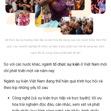
Để theo kịp xu hướng hiện đại và văn hóa đa dạng của các nước khác trên thế
giới, các doanh nghiệp tổ chức sự kiện buộc phải học hỏi và sáng tạo, bên
cạnh đó là cùng nhau phát triển đi lên
So với các nước khác, ngành
tổ chức sự kiện
ở Việt Nam mới
chỉ phát triển một vài năm nay.
Ngành sự kiện Việt Nam đang thể hiện quá trình học hỏi và
theo kịp những yếu tố sau:
Công nghệ (cả sự kiện trực tiếp và trực tuyến): tối ưu
hóa trải nghiệm độc đáo, cân nhắc, xem xét và phát
triển nhiều loại hình công nghệ sân khấu, trình chiếu,