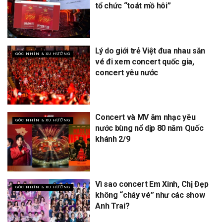
tổ chức “toát mồ hôi”
Lý do giới trẻ Việt đua nhau săn
GÓC NHÌN & XU HƯỚNG
vé đi xem concert quốc gia,
concert yêu nước
Concert và MV âm nhạc yêu
GÓC NHÌN & XU HƯỚNG
nước bùng nổ dịp 80 năm Quốc
khánh 2/9
Vì sao concert Em Xinh, Chị Đẹp
GÓC NHÌN & XU HƯỚNG
không “cháy vé” như các show
Anh Trai?