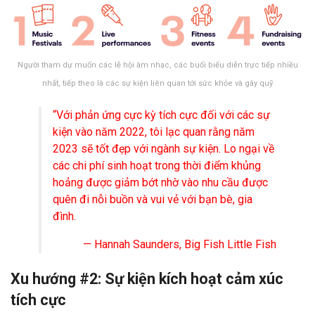
Người tham dự muốn các lễ hội âm nhạc, các buổi biểu diễn trực tiếp nhiều
nhất, tiếp theo là các sự kiện liên quan tới sức khỏe và gây quỹ
“Với phản ứng cực kỳ tích cực đối với các sự
kiện vào năm 2022, tôi lạc quan rằng năm
2023 sẽ tốt đẹp với ngành sự kiện. Lo ngại về
các chi phí sinh hoạt trong thời điểm khủng
hoảng được giảm bớt nhờ vào nhu cầu được
quên đi nỗi buồn và vui vẻ với bạn bè, gia
đình.
— Hannah Saunders, Big Fish Little Fish
Xu hướng #2: Sự kiện kích hoạt cảm xúc
tích cực