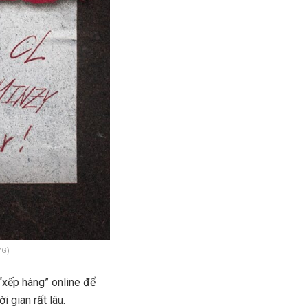
YG)
“xếp hàng” online để
 gian rất lâu.