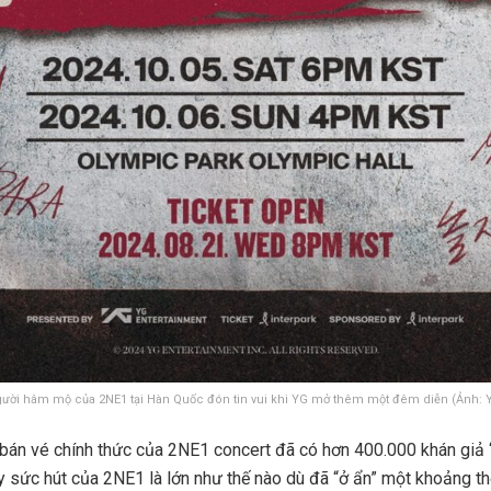
ười hâm mộ của 2NE1 tại Hàn Quốc đón tin vui khi YG mở thêm một đêm diễn (Ảnh: 
 bán vé chính thức của 2NE1 concert đã có hơn 400.000 khán giả 
 sức hút của 2NE1 là lớn như thế nào dù đã “ở ẩn” một khoảng thời