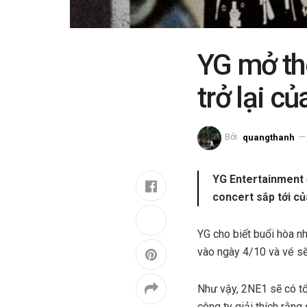
YG mở th
trở lại c
Bởi
quangthanh
YG Entertainment 
concert sắp tới c
YG cho biết buổi hòa
vào ngày 4/10 và vé s
Như vậy, 2NE1 sẽ có tổn
công ty giải thích rằn