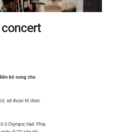
 concert
diễn bổ sung cho
UL sẽ được tổ chức
10 ở Olympic Hall. Phía
 ngày 4/10 sắp tới