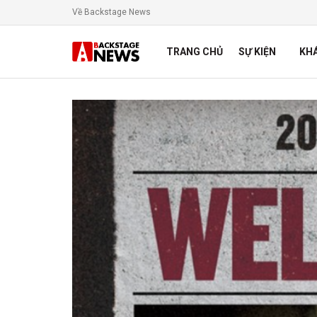
Về Backstage News
TRANG CHỦ
SỰ KIỆN
KH