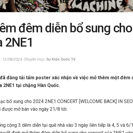
êm đêm diễn bổ sung cho
ủa 2NE1
12/08/2024
Chuyên mục
Sự Kiện Quốc Tế
đã đăng tải tấm poster xác nhận về việc mở thêm một đêm 
ủa 2NE1 tại chặng Hàn Quốc.
 nhạc bổ sung cho 2024 2NE1 CONCERT [WELCOME BACK] IN SEO
ẽ được mở bán vào ngày 21/8 tới.
g cộng 3 dêm diễn tại quê nhà vào 3 ngày liên tiếp là 4, 5 và 6/
g quyết định mở thêm đêm diễn bổ sung cho concert của 2NE1 vào