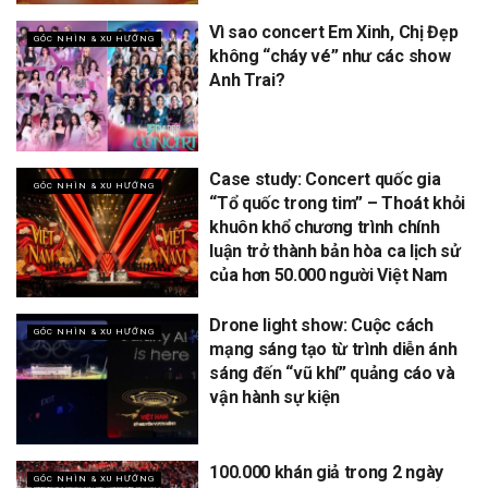
Vì sao concert Em Xinh, Chị Đẹp
GÓC NHÌN & XU HƯỚNG
không “cháy vé” như các show
Anh Trai?
Case study: Concert quốc gia
GÓC NHÌN & XU HƯỚNG
“Tổ quốc trong tim” – Thoát khỏi
khuôn khổ chương trình chính
luận trở thành bản hòa ca lịch sử
của hơn 50.000 người Việt Nam
Drone light show: Cuộc cách
GÓC NHÌN & XU HƯỚNG
mạng sáng tạo từ trình diễn ánh
sáng đến “vũ khí” quảng cáo và
vận hành sự kiện
100.000 khán giả trong 2 ngày
GÓC NHÌN & XU HƯỚNG