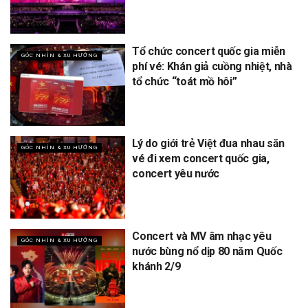
Tổ chức concert quốc gia miễn
GÓC NHÌN & XU HƯỚNG
phí vé: Khán giả cuồng nhiệt, nhà
tổ chức “toát mồ hôi”
Lý do giới trẻ Việt đua nhau săn
GÓC NHÌN & XU HƯỚNG
vé đi xem concert quốc gia,
concert yêu nước
Concert và MV âm nhạc yêu
GÓC NHÌN & XU HƯỚNG
nước bùng nổ dịp 80 năm Quốc
khánh 2/9