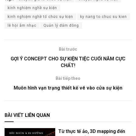
kinh nghiệm nghề sự kiện
kinh nghiệm nghề tổ chức sự kiện
ky nang to chuc su kien
lễ hội âm nhạc
Quản lý đám đông
Bài trước
GỢI Ý CONCEPT CHO SỰ KIỆN TIỆC CUỐI NĂM CỰC
CHẤT!
Bài tiếp theo
Muôn hình vạn trạng thiết kế vé vào cửa sự kiện
BÀI VIẾT
LIÊN QUAN
Từ thực tế ảo, 3D mapping đến
GÓC NHÌN & XU HƯỚNG