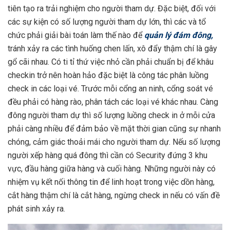
tiên tạo ra trải nghiệm cho người tham dự. Đặc biệt, đối với
các sự kiện có số lượng người tham dự lớn, thì các và tổ
chức phải giải bài toán làm thế nào để
quản lý đám đông,
tránh xảy ra các tình huống chen lấn, xô đẩy thậm chí là gây
gổ cãi nhau. Có ti tỉ thứ việc nhỏ cần phải chuẩn bị để khâu
checkin trở nên hoàn hảo đặc biệt là công tác phân luồng
check in các loại vé. Trước mỗi cổng an ninh, cổng soát vé
đều phải có hàng rào, phân tách các loại vé khác nhau. Càng
đông người tham dự thì số lượng luồng check in ở mỗi cửa
phải càng nhiều để đảm bảo về mặt thời gian cũng sự nhanh
chóng, cảm giác thoải mái cho người tham dự. Nếu số lượng
người xếp hàng quá đông thì cần có Security đứng 3 khu
vực, đầu hàng giữa hàng và cuối hàng. Những người này có
nhiệm vụ kết nối thông tin để linh hoạt trong việc dồn hàng,
cắt hàng thậm chí là cắt hàng, ngừng check in nếu có vấn đề
phát sinh xảy ra.