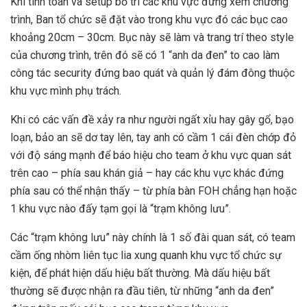
Khi tính toán và setup bố trí các khu vực đứng xem chương
trình, Ban tổ chức sẽ đặt vào trong khu vực đó các bục cao
khoảng 20cm – 30cm. Bục này sẽ làm và trang trí theo style
của chương trình, trên đó sẽ có 1 “anh da đen” to cao làm
công tác security đứng bao quát và quản lý đám đông thuộc
khu vực mình phụ trách.
Khi có các vấn đề xảy ra như người ngất xỉu hay gây gổ, bạo
loạn, bảo an sẽ dơ tay lên, tay anh có cầm 1 cái đèn chớp đỏ
với độ sáng mạnh để báo hiệu cho team ở khu vực quan sát
trên cao – phía sau khán giả – hay các khu vực khác đứng
phía sau có thể nhận thấy – từ phía bàn FOH chẳng hạn hoặc
1 khu vực nào đấy tạm gọi là “trạm không lưu”.
Các “trạm không lưu” này chính là 1 số đài quan sát, có team
cầm ống nhòm liên tục lia xung quanh khu vực tổ chức sự
kiện, để phát hiện dấu hiệu bất thường. Mà dấu hiệu bất
thường sẽ được nhận ra đầu tiên, từ những “anh da đen”