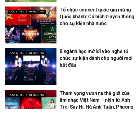
Tổ chức concert quốc gia mừng
GÓC NHÌN & XU HƯỚNG
Quốc khánh: Cú hích truyền thông
cho sự kiện nhà nước
8 ngành học mở lối vào nghề tổ
GÓC NHÌN & XU HƯỚNG
chức sự kiện dành cho người mới
bắt đầu
Tham vọng vươn ra thế giới của
GÓC NHÌN & XU HƯỚNG
âm nhạc Việt Nam – nhìn từ Anh
Trai Say Hi, Hà Anh Tuấn, Phương
Mỹ Chi