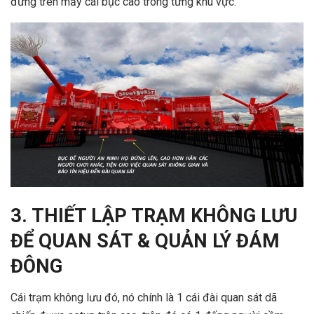
đứng trên mấy cái bục cao trong từng khu vực.
3. THIẾT LẬP TRẠM KHÔNG LƯU
ĐỂ QUAN SÁT & QUẢN LÝ ĐÁM
ĐÔNG
Cái trạm không lưu đó, nó chính là 1 cái đài quan sát dã