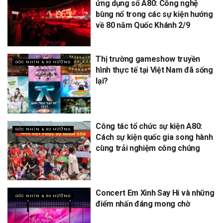
ứng dụng số A80: Công nghệ
bùng nổ trong các sự kiện hướng
về 80 năm Quốc Khánh 2/9
Thị trường gameshow truyền
GÓC NHÌN & XU HƯỚNG
hình thực tế tại Việt Nam đã sống
lại?
Công tác tổ chức sự kiện A80:
GÓC NHÌN & XU HƯỚNG
Cách sự kiện quốc gia song hành
cùng trải nghiệm công chúng
Concert Em Xinh Say Hi và những
GÓC NHÌN & XU HƯỚNG
điểm nhấn đáng mong chờ