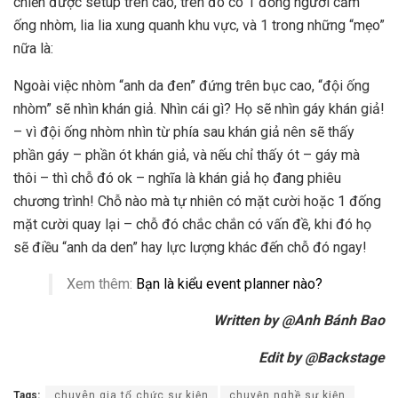
chiến được setup trên cao, trên đó có 1 đống người cầm
ống nhòm, lia lia xung quanh khu vực, và 1 trong những “mẹo”
nữa là:
Ngoài việc nhòm “anh da đen” đứng trên bục cao, “đội ống
nhòm” sẽ nhìn khán giả. Nhìn cái gì? Họ sẽ nhìn gáy khán giả!
– vì đội ống nhòm nhìn từ phía sau khán giả nên sẽ thấy
phần gáy – phần ót khán giả, và nếu chỉ thấy ót – gáy mà
thôi – thì chỗ đó ok – nghĩa là khán giả họ đang phiêu
chương trình! Chỗ nào mà tự nhiên có mặt cười hoặc 1 đống
mặt cười quay lại – chỗ đó chắc chắn có vấn đề, khi đó họ
sẽ điều “anh da den” hay lực lượng khác đến chỗ đó ngay!
Xem thêm:
Bạn là kiểu event planner nào?
Written by @Anh Bánh Bao
Edit by @Backstage
Tags:
chuyên gia tổ chức sự kiện
chuyện nghề sự kiện