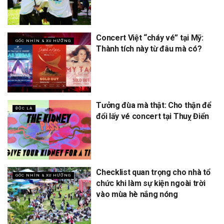
Concert Việt “cháy vé” tại Mỹ:
GÓC NHÌN & XU HƯỚNG
Thành tích này từ đâu mà có?
Tưởng đùa mà thật: Cho thận để
ĐỘC LẠ
đổi lấy vé concert tại Thuỵ Điển
Checklist quan trọng cho nhà tổ
GÓC NHÌN & XU HƯỚNG
chức khi làm sự kiện ngoài trời
vào mùa hè nắng nóng