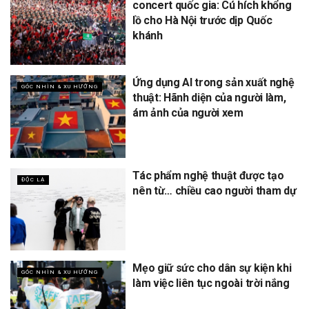
concert quốc gia: Cú hích khổng
lồ cho Hà Nội trước dịp Quốc
khánh
Ứng dụng AI trong sản xuất nghệ
GÓC NHÌN & XU HƯỚNG
thuật: Hãnh diện của người làm,
ám ảnh của người xem
Tác phẩm nghệ thuật được tạo
ĐỘC LẠ
nên từ… chiều cao người tham dự
Mẹo giữ sức cho dân sự kiện khi
GÓC NHÌN & XU HƯỚNG
làm việc liên tục ngoài trời nắng