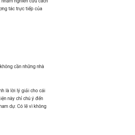
ra nhằm nghiên cứu cách
ơng tác trực tiếp của
à không cần những nhà
là lời lý giải cho cái
ện này chỉ chú ý đến
tham dự. Có lẽ vì không