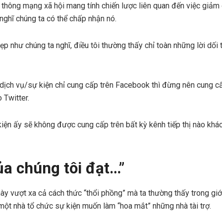
thông mạng xã hội mang tính chiến lược liên quan đến việc giảm g
 nghĩ chúng ta có thể chấp nhận nó.
ẹp như chúng ta nghĩ, điều tôi thường thấy chỉ toàn những lời dối t
 dịch vụ/sự kiện chỉ cung cấp trên Facebook thì đừng nên cung c
 Twitter.
kiện ấy sẽ không được cung cấp trên bất kỳ kênh tiếp thị nào khác
ủa chúng tôi đạt…”
ày vượt xa cả cách thức “thổi phồng” mà ta thường thấy trong giới
một nhà tổ chức sự kiện muốn làm “hoa mắt” những nhà tài trợ.