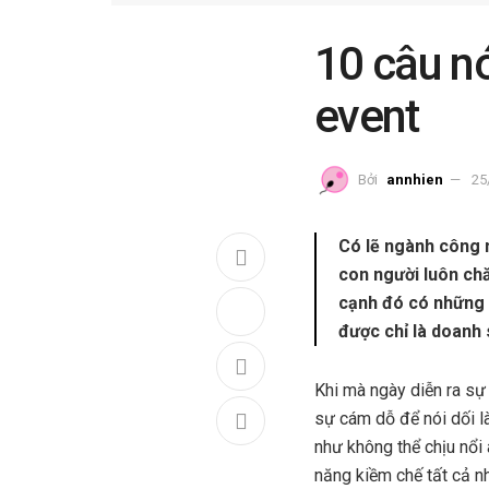
10 câu nó
event
Bởi
annhien
25
Có lẽ ngành công n
con người luôn chă
cạnh đó có những 
được chỉ là doanh 
Khi mà ngày diễn ra sự
sự cám dỗ để nói dối l
như không thể chịu nổi
năng kiềm chế tất cả nh