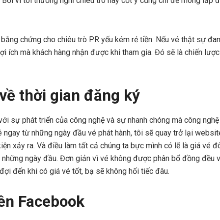
é. Bởi vì tôi thường nghĩ chiêu trò này cốt ý cũng chỉ để mong lấp
 bằng chứng cho chiêu trò PR yếu kém rẻ tiền. Nếu vé thật sự đan
ợi ích mà khách hàng nhận được khi tham gia. Đó sẽ là chiến lược
về thời gian đăng ký
với sự phát triển của công nghệ và sự nhanh chóng mà công nghệ
 ngay từ những ngày đầu vé phát hành, tôi sẽ quay trở lại websit
iện xảy ra. Và điều làm tất cả chúng ta bực mình có lẽ là giá vé đ
 những ngày đầu. Đơn giản vì vé không được phân bổ đồng đều vì
đợi đến khi có giá vé tốt, bạ sẽ không hối tiếc đâu.
rên Facebook