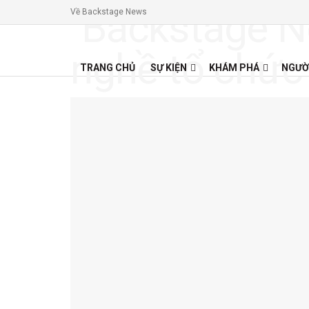
Về Backstage News
TRANG CHỦ
SỰ KIỆN
KHÁM PHÁ
NGƯỜ