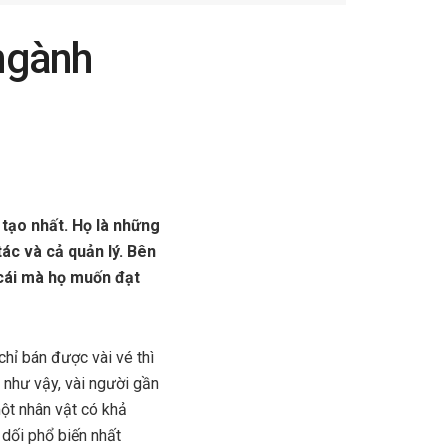
 ngành
 tạo nhất. Họ là những
ác và cả quản lý. Bên
cái mà họ muốn đạt
hỉ bán được vài vé thì
 như vậy, vài người gần
một nhân vật có khả
 dối phổ biến nhất