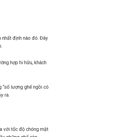
m nhất định nào đó. Đây
.
ường hợp hi hữu, khách
g “số lượng ghế ngồi có
y ra.
ra với tốc độ chóng mặt