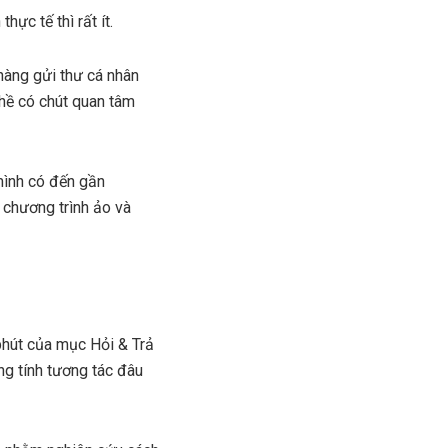
ực tế thì rất ít.
hàng gửi thư cá nhân
hề có chút quan tâm
mình có đến gần
 chương trình ảo và
phút của mục Hỏi & Trả
ng tính tương tác đâu