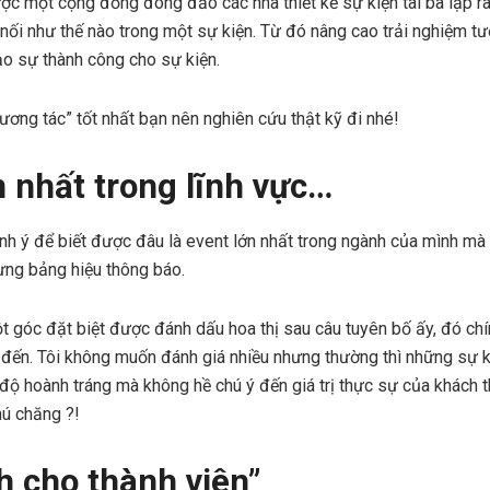
ợc một cộng đồng đông đảo các nhà thiết kế sự kiện tài ba lập 
 nối như thế nào trong một sự kiện. Từ đó nâng cao trải nghiệm tư
o sự thành công cho sự kiện.
ương tác” tốt nhất bạn nên nghiên cứu thật kỹ đi nhé!
n nhất trong lĩnh vực…
inh ý để biết được đâu là event lớn nhất trong ngành của mình m
rưng bảng hiệu thông báo.
 góc đặt biệt được đánh dấu hoa thị sau câu tuyên bố ấy, đó chính 
đến. Tôi không muốn đánh giá nhiều nhưng thường thì những sự ki
 độ hoành tráng mà không hề chú ý đến giá trị thực sự của khách 
hú chăng ?!
h cho thành viên”