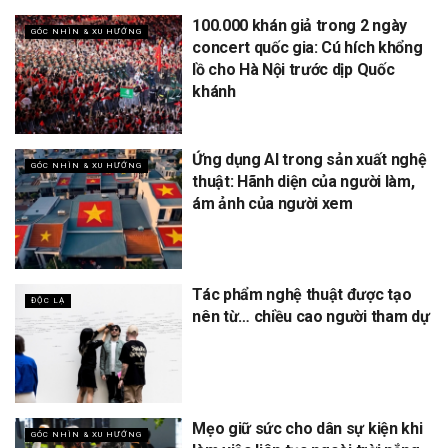
100.000 khán giả trong 2 ngày
GÓC NHÌN & XU HƯỚNG
concert quốc gia: Cú hích khổng
lồ cho Hà Nội trước dịp Quốc
khánh
Ứng dụng AI trong sản xuất nghệ
GÓC NHÌN & XU HƯỚNG
thuật: Hãnh diện của người làm,
ám ảnh của người xem
Tác phẩm nghệ thuật được tạo
ĐỘC LẠ
nên từ… chiều cao người tham dự
Mẹo giữ sức cho dân sự kiện khi
GÓC NHÌN & XU HƯỚNG