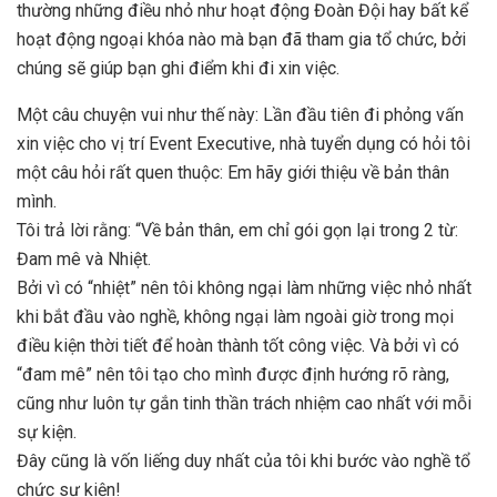
thường những điều nhỏ như hoạt động Đoàn Đội hay bất kể
hoạt động ngoại khóa nào mà bạn đã tham gia tổ chức, bởi
chúng sẽ giúp bạn ghi điểm khi đi xin việc.
Một câu chuyện vui như thế này: Lần đầu tiên đi phỏng vấn
xin việc cho vị trí Event Executive, nhà tuyển dụng có hỏi tôi
một câu hỏi rất quen thuộc: Em hãy giới thiệu về bản thân
mình.
Tôi trả lời rằng: “Về bản thân, em chỉ gói gọn lại trong 2 từ:
Đam mê và Nhiệt.
Bởi vì có “nhiệt” nên tôi không ngại làm những việc nhỏ nhất
khi bắt đầu vào nghề, không ngại làm ngoài giờ trong mọi
điều kiện thời tiết để hoàn thành tốt công việc. Và bởi vì có
“đam mê” nên tôi tạo cho mình được định hướng rõ ràng,
cũng như luôn tự gắn tinh thần trách nhiệm cao nhất với mỗi
sự kiện.
Đây cũng là vốn liếng duy nhất của tôi khi bước vào nghề tổ
chức sự kiện!