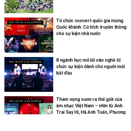
Tổ chức concert quốc gia mừng
GÓC NHÌN & XU HƯỚNG
Quốc khánh: Cú hích truyền thông
cho sự kiện nhà nước
8 ngành học mở lối vào nghề tổ
GÓC NHÌN & XU HƯỚNG
chức sự kiện dành cho người mới
bắt đầu
Tham vọng vươn ra thế giới của
GÓC NHÌN & XU HƯỚNG
âm nhạc Việt Nam – nhìn từ Anh
Trai Say Hi, Hà Anh Tuấn, Phương
Mỹ Chi