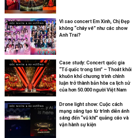
Vì sao concert Em Xinh, Chị Đẹp
GÓC NHÌN & XU HƯỚNG
không “cháy vé” như các show
Anh Trai?
Case study: Concert quốc gia
GÓC NHÌN & XU HƯỚNG
“Tổ quốc trong tim” – Thoát khỏi
khuôn khổ chương trình chính
luận trở thành bản hòa ca lịch sử
của hơn 50.000 người Việt Nam
Drone light show: Cuộc cách
GÓC NHÌN & XU HƯỚNG
mạng sáng tạo từ trình diễn ánh
sáng đến “vũ khí” quảng cáo và
vận hành sự kiện