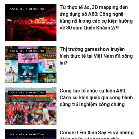
Từ thực tế ảo, 3D mapping đến
GÓC NHÌN & XU HƯỚNG
ứng dụng số A80: Công nghệ
bùng nổ trong các sự kiện hướng
về 80 năm Quốc Khánh 2/9
Thị trường gameshow truyền
GÓC NHÌN & XU HƯỚNG
hình thực tế tại Việt Nam đã sống
lại?
Công tác tổ chức sự kiện A80:
GÓC NHÌN & XU HƯỚNG
Cách sự kiện quốc gia song hành
cùng trải nghiệm công chúng
Concert Em Xinh Say Hi và những
GÓC NHÌN & XU HƯỚNG