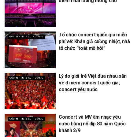
điểm nhấn đáng mong chờ
Tổ chức concert quốc gia miễn
GÓC NHÌN & XU HƯỚNG
phí vé: Khán giả cuồng nhiệt, nhà
tổ chức “toát mồ hôi”
Lý do giới trẻ Việt đua nhau săn
GÓC NHÌN & XU HƯỚNG
vé đi xem concert quốc gia,
concert yêu nước
Concert và MV âm nhạc yêu
GÓC NHÌN & XU HƯỚNG
nước bùng nổ dịp 80 năm Quốc
khánh 2/9