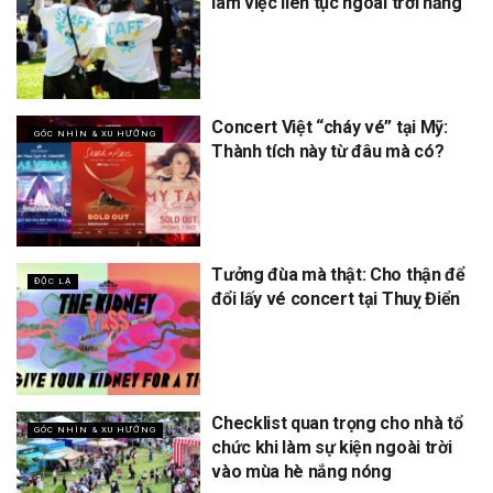
làm việc liên tục ngoài trời nắng
Concert Việt “cháy vé” tại Mỹ:
GÓC NHÌN & XU HƯỚNG
Thành tích này từ đâu mà có?
Tưởng đùa mà thật: Cho thận để
ĐỘC LẠ
đổi lấy vé concert tại Thuỵ Điển
Checklist quan trọng cho nhà tổ
GÓC NHÌN & XU HƯỚNG
chức khi làm sự kiện ngoài trời
vào mùa hè nắng nóng