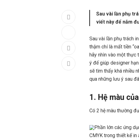
Sau vài lần phụ trá
viết này để nắm đư
Sau vài lần phụ trách i
thậm chí là mất tiền “oa
hãy nhìn vào một thực 
ý đế giúp designer hạn 
sẽ tìm thấy khá nhiều n
qua những lưu ý sau đâ
1. Hệ màu của
Có 2 hệ màu thường đ
Phần lớn các ứng dụ
CMYK trong thiết kế in