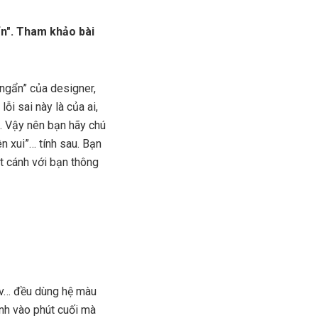
gẩn". Tham khảo bài
 ngẩn” của designer,
ỗi sai này là của ai,
”. Vậy nên bạn hãy chú
n xui”… tính sau. Bạn
át cánh với bạn thông
.v… đều dùng hệ màu
ánh vào phút cuối mà