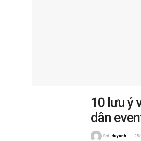
10 lưu ý 
dân event
Bởi
duyanh
25/