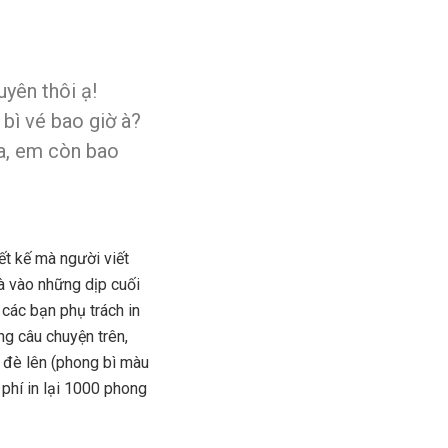
uyên thôi ạ!
bì vé bao giờ à?
a, em còn bao
ết kế mà người viết
là vào những dịp cuối
các bạn phụ trách in
ong câu chuyện trên,
n đè lên (phong bì màu
phí in lại 1000 phong