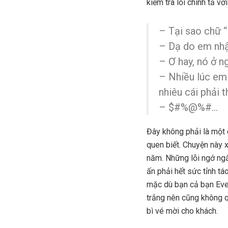
kiểm tra lỗi chính tả v
– Tại sao chữ “
– Dạ do em nhận
– Ơ hay, nó ở n
– Nhiều lúc em
nhiêu cái phải t
– $#%@%#…
Đây không phải là một c
quen biết. Chuyện này 
năm. Những lỗi ngớ ngẩ
ấn phải hết sức tỉnh tá
mặc dù bạn cả bạn Even
trắng nên cũng không q
bì vé mời cho khách.