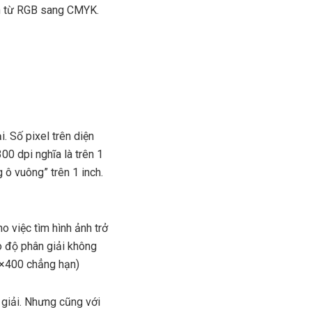
ển từ RGB sang CMYK.
. Số pixel trên diện
00 dpi nghĩa là trên 1
g ô vuông” trên 1 inch.
o việc tìm hình ảnh trở
o độ phân giải không
00×400 chẳng hạn)
 giải. Nhưng cũng với