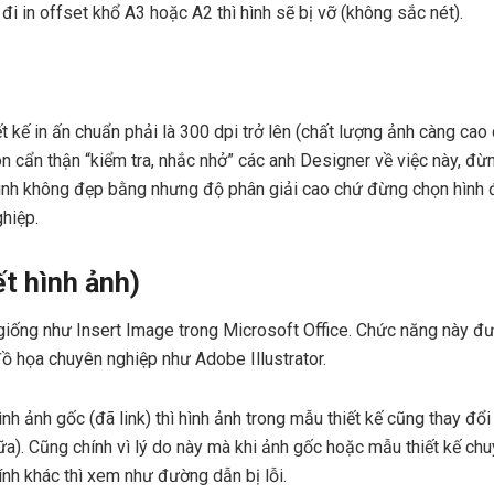
đi in offset khổ A3 hoặc A2 thì hình sẽ bị vỡ (không sắc nét).
t kế in ấn chuẩn phải là 300 dpi trở lên (chất lượng ảnh càng cao 
ôn cẩn thận “kiểm tra, nhắc nhở” các anh Designer về việc này, đừn
hình không đẹp bằng nhưng độ phân giải cao chứ đừng chọn hình đẹ
ghiệp.
ết hình ảnh)
giống như Insert Image trong Microsoft Office. Chức năng này đ
ồ họa chuyên nghiệp như Adobe Illustrator.
nh ảnh gốc (đã link) thì hình ảnh trong mẫu thiết kế cũng thay đổ
ữa). Cũng chính vì lý do này mà khi ảnh gốc hoặc mẫu thiết kế ch
ính khác thì xem như đường dẫn bị lỗi.