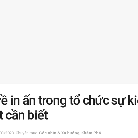
về in ấn trong tổ chức sự 
 cần biết
03/2023
Chuyên mục
Góc nhìn & Xu hướng
,
Khám Phá