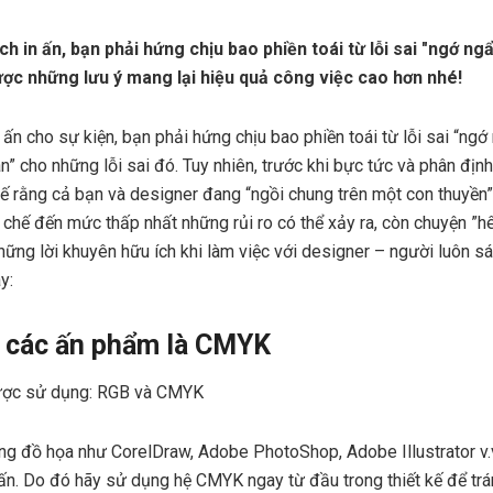
ch in ấn, bạn phải hứng chịu bao phiền toái từ lỗi sai "ngớ n
ợc những lưu ý mang lại hiệu quả công việc cao hơn nhé!
n ấn cho sự kiện, bạn phải hứng chịu bao phiền toái từ lỗi sai “ngớ
n” cho những lỗi sai đó. Tuy nhiên, trước khi bực tức và phân định l
tế rằng cả bạn và designer đang “ngồi chung trên một con thuyền
chế đến mức thấp nhất những rủi ro có thể xảy ra, còn chuyện ”hê
hững lời khuyên hữu ích khi làm việc với designer – người luôn s
y:
 các ấn phẩm là CMYK
ược sử dụng: RGB và CMYK
ng đồ họa như CorelDraw, Adobe PhotoShop, Adobe Illustrator v
 ấn. Do đó hãy sử dụng hệ CMYK ngay từ đầu trong thiết kế để tr