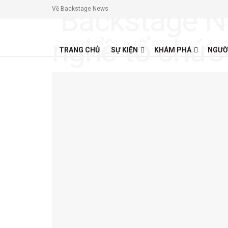
Về Backstage News
TRANG CHỦ
SỰ KIỆN
KHÁM PHÁ
NGƯỜ