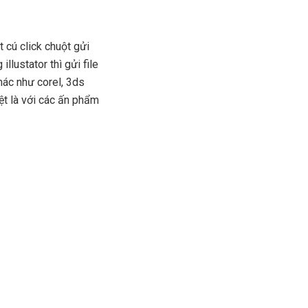
t cú click chuột gửi
illustator thì gửi file
khác như corel, 3ds
ệt là với các ấn phẩm