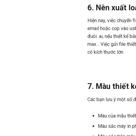
6. Nên xuất loạ
Hiện nay, việc chuyển f
email hoặc cop vào usb. 
đuôi .ai, nếu thiết kế 
max… Việc gửi file thiế
có kích thước lớn.
7. Màu thiết 
Các bạn lưu ý một số đ
Màu của mẫu thiết
Màu sắc máy in ph