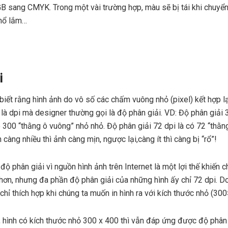
B sang CMYK. Trong một vài trường hợp, màu sẽ bị tái khi chuy
khổ lắm…
i
biết rằng hình ảnh do vô số các chấm vuông nhỏ (pixel) kết hợp lại
 là dpi mà designer thường gọi là độ phân giải. VD: Độ phân giải 3
 có 300 “thằng ô vuông” nhỏ nhỏ. Độ phân giải 72 dpi là có 72 “thằn
càng nhiều thì ảnh càng mịn, ngược lại,càng ít thì càng bị “rổ”!
ộ phân giải vì nguồn hình ảnh trên Internet là một lợi thế khiến ch
hơn, nhưng đa phần độ phân giải của những hình ấy chỉ 72 dpi. D
chỉ thích hợp khi chúng ta muốn in hình ra với kích thước nhỏ (3
4, hình có kích thước nhỏ 300 x 400 thì vẫn đáp ứng được độ phân