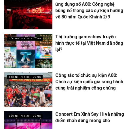
ứng dụng số A80: Công nghệ
bùng nổ trong các sự kiện hướng
về 80 năm Quốc Khánh 2/9
Thị trường gameshow truyền
GÓC NHÌN & XU HƯỚNG
hình thực tế tại Việt Nam đã sống
lại?
Công tác tổ chức sự kiện A80:
GÓC NHÌN & XU HƯỚNG
Cách sự kiện quốc gia song hành
cùng trải nghiệm công chúng
Concert Em Xinh Say Hi và những
GÓC NHÌN & XU HƯỚNG
điểm nhấn đáng mong chờ