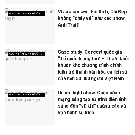
Vì sao concert Em Xinh, Chị Đẹp
GÓC NHÌN & XU HƯỚNG
không “cháy vé” như các show
Anh Trai?
Case study: Concert quốc gia
GÓC NHÌN & XU HƯỚNG
“Tổ quốc trong tim” – Thoát khỏi
khuôn khổ chương trình chính
luận trở thành bản hòa ca lịch sử
của hơn 50.000 người Việt Nam
Drone light show: Cuộc cách
GÓC NHÌN & XU HƯỚNG
mạng sáng tạo từ trình diễn ánh
sáng đến “vũ khí” quảng cáo và
vận hành sự kiện