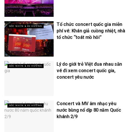
Tổ chức concert quốc gia miễn
GÓC NHÌN & XU HƯỚNG
phí vé: Khán giả cuồng nhiệt, nhà
tổ chức “toát mồ hôi”
Lý do giới trẻ Việt đua nhau săn
GÓC NHÌN & XU HƯỚNG
vé đi xem concert quốc gia,
concert yêu nước
Concert và MV âm nhạc yêu
GÓC NHÌN & XU HƯỚNG
nước bùng nổ dịp 80 năm Quốc
khánh 2/9