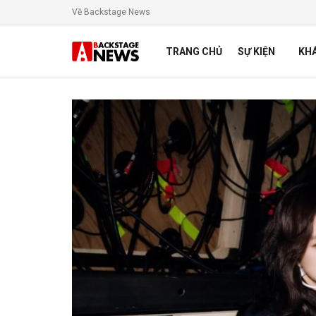
Về Backstage News
TRANG CHỦ
SỰ KIỆN
KH