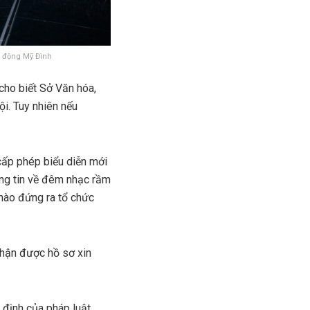
n động Mỹ Đình
ho biết Sở Văn hóa,
i. Tuy nhiên nếu
cấp phép biểu diễn mới
ông tin về đêm nhạc rầm
 nào đứng ra tổ chức
nhận được hồ sơ xin
định của pháp luật,