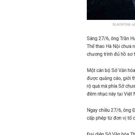
BLACKPINK sẽ 
Sáng 27/6, ông Trần H
Thể thao Hà Nội chưa n
chương trình đủ hồ sơ t
Một cán bộ Sở Văn hóa,
được quảng cáo, giới t
rộ quá mà phía Sở chưa
đêm nhạc này tại Việt 
Ngay chiều 27/6, ông 
cấp phép từ đơn vị tổ
Đại diện Sở Văn hóa Th