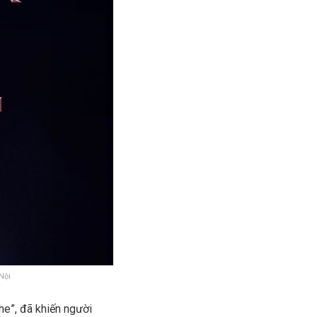
Nội
he”, đã khiến người