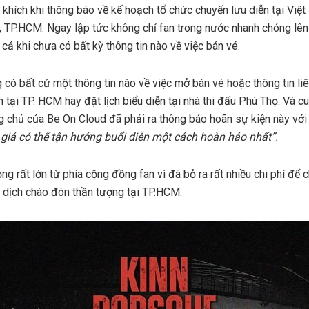
hích khi thông báo về kế hoạch tổ chức chuyến lưu diễn tại Việ
ọ, TP.HCM. Ngay lập tức không chỉ fan trong nước nhanh chóng lê
cả khi chưa có bất kỳ thông tin nào về việc bán vé.
 có bất cứ một thông tin nào về việc mở bán vé hoặc thông tin liê
 tại TP. HCM hay đặt lịch biểu diễn tại nhà thi đấu Phú Thọ. Và cu
ang chủ của Be On Cloud đã phải ra thông báo hoãn sự kiện này với
 giả có thể tận hưởng buổi diễn một cách hoàn hảo nhất”.
ng rất lớn từ phía cộng đồng fan vì đã bỏ ra rất nhiều chi phí để
 dịch chào đón thần tượng tại TP.HCM.