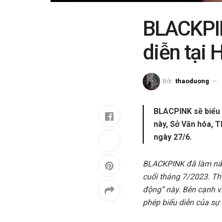
BLACKPIN
diễn tại 
Bởi
thaoduong
BLACPINK sẽ biểu d
này, Sở Văn hóa, T
ngày 27/6.
BLACKPINK đã làm náo 
cuối tháng 7/2023. Th
động” này. Bên cạnh vi
phép biểu diễn của sự