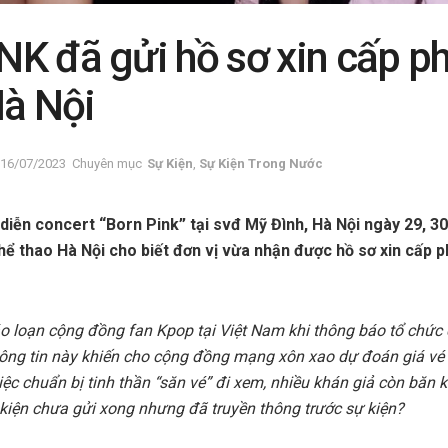
K đã gửi hồ sơ xin cấp p
Hà Nội
16/07/2023
Chuyên mục
Sự Kiện
,
Sự Kiện Trong Nước
iễn concert “Born Pink” tại svđ Mỹ Đình, Hà Nội ngày 29, 30
hể thao Hà Nội cho biết đơn vị vừa nhận được hồ sơ xin cấp p
loạn cộng đồng fan Kpop tại Việt Nam khi thông báo tổ chức c
ông tin này khiến cho cộng đồng mạng xôn xao dự đoán giá vé
ệc chuẩn bị tinh thần “săn vé” đi xem, nhiều khán giả còn băn k
 kiện chưa gửi xong nhưng đã truyền thông trước sự kiện?