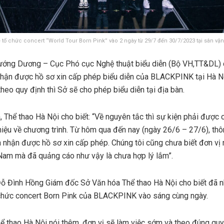
tổ chức concert “World Tour Born Pink” vào 2 ngày từ 29/7 đến 30/7/2023 tại sân vậ
ướng Dương – Cục Phó cục Nghệ thuật biểu diễn (Bộ VH,TT&DL) c
hận được hồ sơ xin cấp phép biểu diễn của BLACKPINK tại Hà Nộ
heo quy định thì Sở sẽ cho phép biểu diễn tại địa bàn.
 Thể thao Hà Nội cho biết: “Về nguyên tắc thì sự kiện phải được 
hiệu về chương trình. Từ hôm qua đến nay (ngày 26/6 – 27/6), th
 nhận được hồ sơ xin cấp phép. Chúng tôi cũng chưa biết đơn vị
Nam mà đã quảng cáo như vậy là chưa hợp lý lắm”.
Đỗ Đình Hồng Giám đốc Sở Văn hóa Thể thao Hà Nội cho biết đã 
 chức concert Born Pink của BLACKPINK vào sáng cùng ngày.
ể thao Hà Nội nói thêm, đơn vị sẽ làm việc sớm và theo đúng quy 