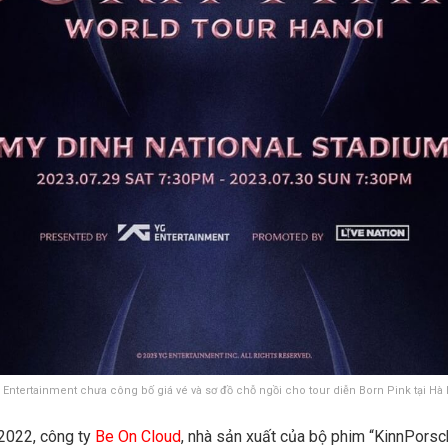
 Entertainment chưa công bố giá vé và sơ đồ chỗ ngồi cho tour diễn Born Pink tại Hà 
/2022, công ty
Be On Cloud
, nhà sản xuất của bộ phim “KinnPorsc