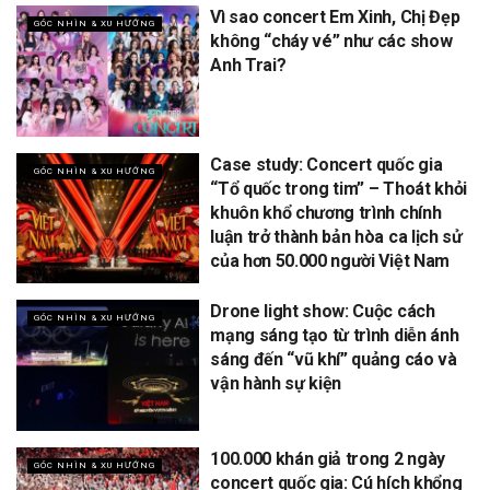
Vì sao concert Em Xinh, Chị Đẹp
GÓC NHÌN & XU HƯỚNG
không “cháy vé” như các show
Anh Trai?
Case study: Concert quốc gia
GÓC NHÌN & XU HƯỚNG
“Tổ quốc trong tim” – Thoát khỏi
khuôn khổ chương trình chính
luận trở thành bản hòa ca lịch sử
của hơn 50.000 người Việt Nam
Drone light show: Cuộc cách
GÓC NHÌN & XU HƯỚNG
mạng sáng tạo từ trình diễn ánh
sáng đến “vũ khí” quảng cáo và
vận hành sự kiện
100.000 khán giả trong 2 ngày
GÓC NHÌN & XU HƯỚNG
concert quốc gia: Cú hích khổng