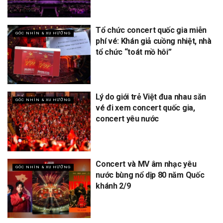
Tổ chức concert quốc gia miễn
GÓC NHÌN & XU HƯỚNG
phí vé: Khán giả cuồng nhiệt, nhà
tổ chức “toát mồ hôi”
Lý do giới trẻ Việt đua nhau săn
GÓC NHÌN & XU HƯỚNG
vé đi xem concert quốc gia,
concert yêu nước
Concert và MV âm nhạc yêu
GÓC NHÌN & XU HƯỚNG
nước bùng nổ dịp 80 năm Quốc
khánh 2/9