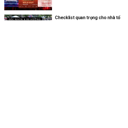
Checklist quan trọng cho nhà tổ
GÓC NHÌN & XU HƯỚNG
chức khi làm sự kiện ngoài trời
vào mùa hè nắng nóng
XEM THÊM
Trang chủ
Sự Kiện
Khám Phá
Người Trong Ngành
Lịch Trình