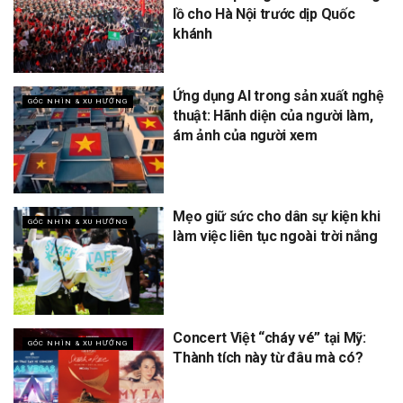
lồ cho Hà Nội trước dịp Quốc
khánh
Ứng dụng AI trong sản xuất nghệ
GÓC NHÌN & XU HƯỚNG
thuật: Hãnh diện của người làm,
ám ảnh của người xem
Mẹo giữ sức cho dân sự kiện khi
GÓC NHÌN & XU HƯỚNG
làm việc liên tục ngoài trời nắng
Concert Việt “cháy vé” tại Mỹ:
GÓC NHÌN & XU HƯỚNG
Thành tích này từ đâu mà có?