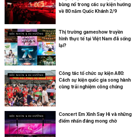
bùng nổ trong các sự kiện hướng
về 80 năm Quốc Khánh 2/9
Thị trường gameshow truyền
GÓC NHÌN & XU HƯỚNG
hình thực tế tại Việt Nam đã sống
lại?
Công tác tổ chức sự kiện A80:
GÓC NHÌN & XU HƯỚNG
Cách sự kiện quốc gia song hành
cùng trải nghiệm công chúng
Concert Em Xinh Say Hi và những
GÓC NHÌN & XU HƯỚNG
điểm nhấn đáng mong chờ