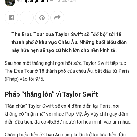
Bởi
quangthanh
13/05/2024
The Eras Tour của Taylor Swift sẽ “đổ bộ” tới 18
thành phố ở khu vực Châu Âu. Những buổi biểu diễn
này hứa hẹn sẽ tạo cú hích lớn cho nền kinh tế.
Sau hơn một tháng nghỉ ngơi hồi sức, Taylor Swift tiếp tục
The Eras Tour ở 18 thành phố của châu Âu, bắt đầu từ Paris
(Pháp) vào tối 9/5.
Pháp “thắng lớn” vì Taylor Swift
“Rắn chúa” Taylor Swift sẽ có 4 đêm diễn tại Paris, nơi
không có “mặn mà” với nhạc Pop Mỹ. Ấy vậy chỉ ngay đêm
diễn đầu tiên, đã có 45.387 người tới hòa mình vào âm nhạc.
Chặng biểu diễn ở Châu Âu cũng là lần trở lại lưu diễn đầu