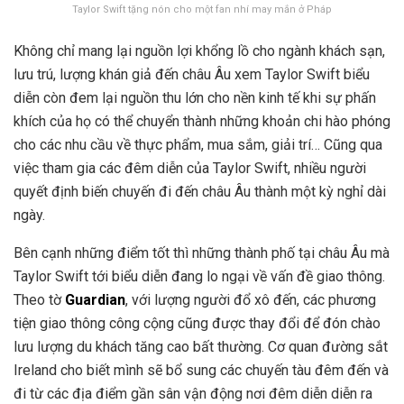
Taylor Swift tặng nón cho một fan nhí may mắn ở Pháp
Không chỉ mang lại nguồn lợi khổng lồ cho ngành khách sạn,
lưu trú, lượng khán giả đến châu Âu xem Taylor Swift biểu
diễn còn đem lại nguồn thu lớn cho nền kinh tế khi sự phấn
khích của họ có thể chuyển thành những khoản chi hào phóng
cho các nhu cầu về thực phẩm, mua sắm, giải trí… Cũng qua
việc tham gia các đêm diễn của Taylor Swift, nhiều người
quyết định biến chuyến đi đến châu Âu thành một kỳ nghỉ dài
ngày.
Bên cạnh những điểm tốt thì những thành phố tại châu Âu mà
Taylor Swift tới biểu diễn đang lo ngại về vấn đề giao thông.
Theo tờ
Guardian
, với lượng người đổ xô đến, các phương
tiện giao thông công cộng cũng được thay đổi để đón chào
lưu lượng du khách tăng cao bất thường. Cơ quan đường sắt
Ireland cho biết mình sẽ bổ sung các chuyến tàu đêm đến và
đi từ các địa điểm gần sân vận động nơi đêm diễn diễn ra