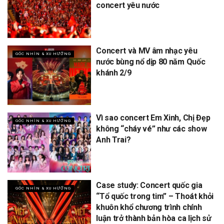
concert yêu nước
Concert và MV âm nhạc yêu
GÓC NHÌN & XU HƯỚNG
nước bùng nổ dịp 80 năm Quốc
khánh 2/9
Vì sao concert Em Xinh, Chị Đẹp
GÓC NHÌN & XU HƯỚNG
không “cháy vé” như các show
Anh Trai?
Case study: Concert quốc gia
GÓC NHÌN & XU HƯỚNG
“Tổ quốc trong tim” – Thoát khỏi
khuôn khổ chương trình chính
luận trở thành bản hòa ca lịch sử