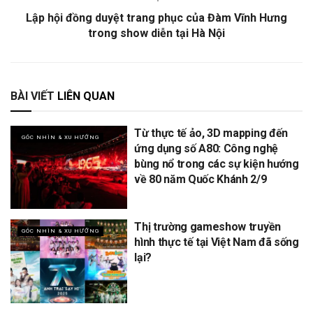
Lập hội đồng duyệt trang phục của Đàm Vĩnh Hưng
trong show diễn tại Hà Nội
BÀI VIẾT
LIÊN QUAN
Từ thực tế ảo, 3D mapping đến
GÓC NHÌN & XU HƯỚNG
ứng dụng số A80: Công nghệ
bùng nổ trong các sự kiện hướng
về 80 năm Quốc Khánh 2/9
Thị trường gameshow truyền
GÓC NHÌN & XU HƯỚNG
hình thực tế tại Việt Nam đã sống
lại?