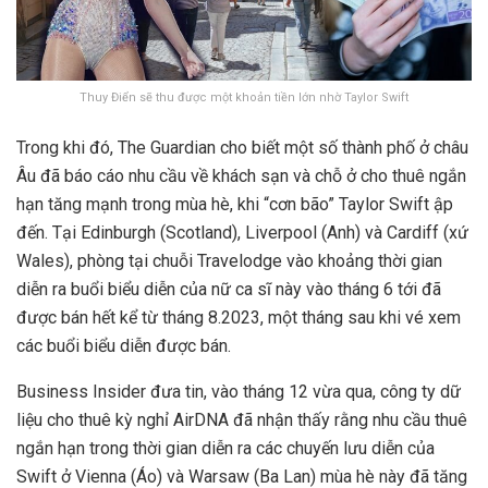
Thuy Điển sẽ thu được một khoản tiền lớn nhờ Taylor Swift
Trong khi đó, The Guardian cho biết một số thành phố ở châu
Âu đã báo cáo nhu cầu về khách sạn và chỗ ở cho thuê ngắn
hạn tăng mạnh trong mùa hè, khi “cơn bão” Taylor Swift ập
đến. Tại Edinburgh (Scotland), Liverpool (Anh) và Cardiff (xứ
Wales), phòng tại chuỗi Travelodge vào khoảng thời gian
diễn ra buổi biểu diễn của nữ ca sĩ này vào tháng 6 tới đã
được bán hết kể từ tháng 8.2023, một tháng sau khi vé xem
các buổi biểu diễn được bán.
Business Insider đưa tin, vào tháng 12 vừa qua, công ty dữ
liệu cho thuê kỳ nghỉ AirDNA đã nhận thấy rằng nhu cầu thuê
ngắn hạn trong thời gian diễn ra các chuyến lưu diễn của
Swift ở Vienna (Áo) và Warsaw (Ba Lan) mùa hè này đã tăng