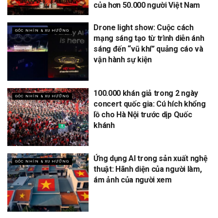
của hơn 50.000 người Việt Nam
Drone light show: Cuộc cách
GÓC NHÌN & XU HƯỚNG
mạng sáng tạo từ trình diễn ánh
sáng đến “vũ khí” quảng cáo và
vận hành sự kiện
100.000 khán giả trong 2 ngày
GÓC NHÌN & XU HƯỚNG
concert quốc gia: Cú hích khổng
lồ cho Hà Nội trước dịp Quốc
khánh
Ứng dụng AI trong sản xuất nghệ
GÓC NHÌN & XU HƯỚNG
thuật: Hãnh diện của người làm,
ám ảnh của người xem