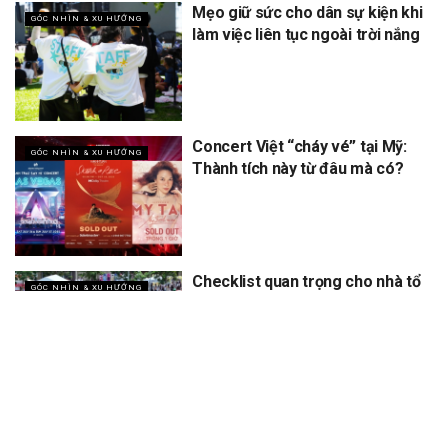
Mẹo giữ sức cho dân sự kiện khi
GÓC NHÌN & XU HƯỚNG
làm việc liên tục ngoài trời nắng
Concert Việt “cháy vé” tại Mỹ:
GÓC NHÌN & XU HƯỚNG
Thành tích này từ đâu mà có?
Checklist quan trọng cho nhà tổ
GÓC NHÌN & XU HƯỚNG
chức khi làm sự kiện ngoài trời
vào mùa hè nắng nóng
XEM THÊM