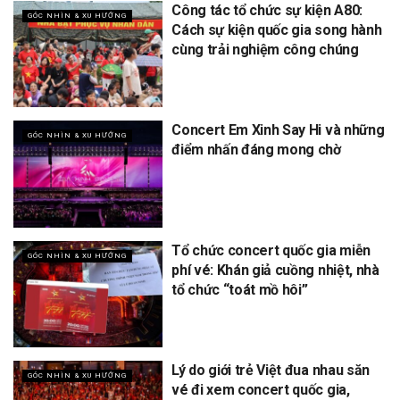
Công tác tổ chức sự kiện A80:
GÓC NHÌN & XU HƯỚNG
Cách sự kiện quốc gia song hành
cùng trải nghiệm công chúng
Concert Em Xinh Say Hi và những
GÓC NHÌN & XU HƯỚNG
điểm nhấn đáng mong chờ
Tổ chức concert quốc gia miễn
GÓC NHÌN & XU HƯỚNG
phí vé: Khán giả cuồng nhiệt, nhà
tổ chức “toát mồ hôi”
Lý do giới trẻ Việt đua nhau săn
GÓC NHÌN & XU HƯỚNG
vé đi xem concert quốc gia,