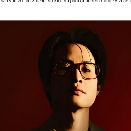
 sau vỏn vẹn có 2 tiếng, sự kiện đã phải đóng đơn đăng ký vì số