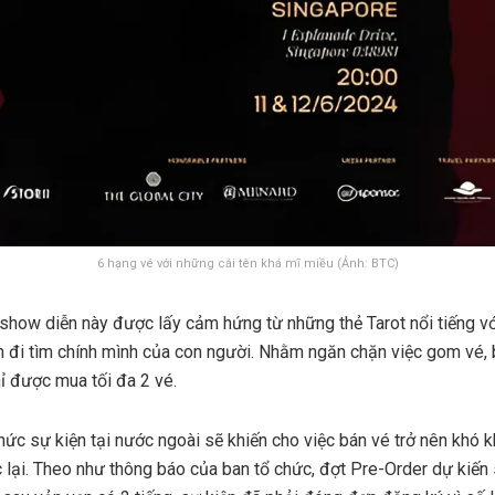
6 hạng vé với những cái tên khá mĩ miều (Ảnh: BTC)
show diễn này được lấy cảm hứng từ những thẻ Tarot nổi tiếng v
ình đi tìm chính mình của con người. Nhằm ngăn chặn việc gom vé,
ỉ được mua tối đa 2 vé.
ức sự kiện tại nước ngoài sẽ khiến cho việc bán vé trở nên khó k
lại. Theo như thông báo của ban tổ chức, đợt Pre-Order dự kiến