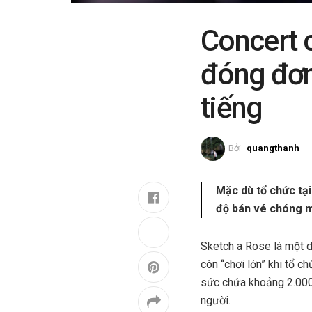
Concert 
đóng đơn
tiếng
Bởi
quangthanh
Mặc dù tổ chức tạ
độ bán vé chóng m
Sketch a Rose là một d
còn “chơi lớn” khi tổ ch
sức chứa khoảng 2.000
người.