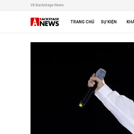
Về Backstage News
TRANG CHỦ
SỰ KIỆN
KH