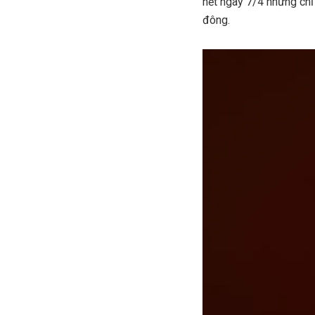
hết ngày 7/4 nhưng chỉ
đông.