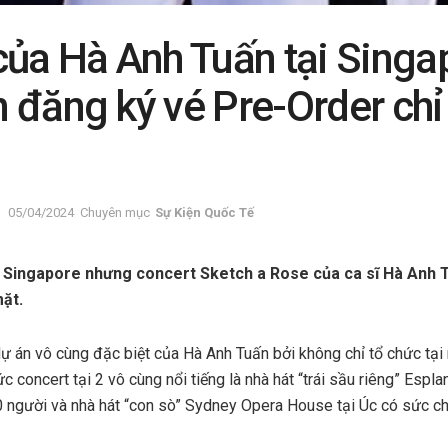
của Hà Anh Tuấn tại Singa
 đăng ký vé Pre-Order chỉ
05/04/2024
Chuyên mục
Sự Kiện Quốc Tế
i Singapore nhưng concert Sketch a Rose của ca sĩ Hà Anh T
ặt.
ự án vô cùng đặc biệt của Hà Anh Tuấn bởi không chỉ tổ chức tại
ức concert tại 2 vô cùng nổi tiếng là nhà hát “trái sầu riêng” Espl
 người và nhà hát “con sò” Sydney Opera House tại Úc có sức c