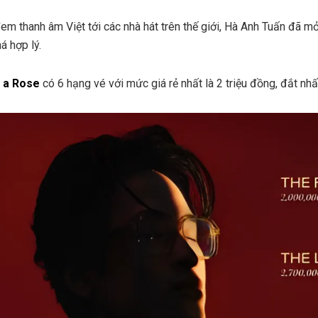
đem thanh âm Việt tới các nhà hát trên thế giới, Hà Anh Tuấn đã 
á hợp lý.
 a Rose
có 6 hạng vé
với mức giá rẻ nhất là 2 triệu đồng, đắt nhất