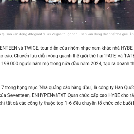
 tại sân vận động Allegiant ở Las Vegas thuộc top 5 sân vận động đắt nhất thế giới. Ản
ENTEEN và TWICE, tour diễn của nhóm nhạc nam khác nhà HYBE 
 báo cáo. Chuyến lưu diễn vòng quanh thế giới thứ hai ‘FATE’ và ‘FA
 198.000 người hâm mộ trong nửa đầu năm 2024, tạo ra doanh thu 
 7 trong hạng mục ‘Nhà quảng cáo hàng đầu’, là công ty Hàn Quốc
của Seventeen,
ENHYPEN
và
TXT. Quan chức cấp cao HYBE cho rằn
khi tất cả các công ty thuộc top 1-6 đều chuyên tổ chức các buổi 