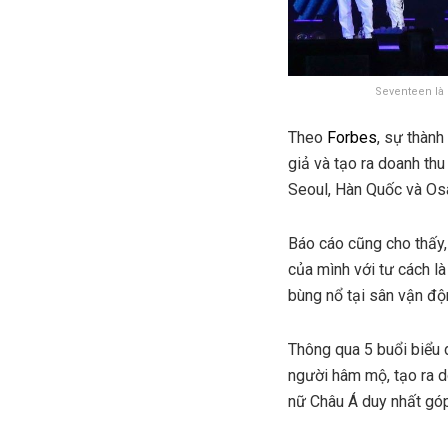
Seventeen là
Theo
Forbes
, sự thàn
giả và tạo ra doanh thu
Seoul, Hàn Quốc và Os
Báo cáo cũng cho thấy,
của mình với tư cách 
bùng nổ tại sân vận độ
Thông qua 5 buổi biểu d
người hâm mộ, tạo ra d
nữ Châu Á duy nhất gó