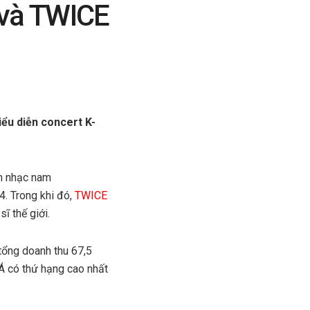
 và TWICE
ểu diễn concert K-
m nhạc nam
. Trong khi đó,
TWICE
ĩ thế giới.
tổng doanh thu 67,5
 Á có thứ hạng cao nhất