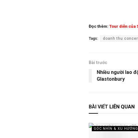
Đọc thêm:
Tour diễn của
Tags:
doanh thu concer
Bài trước
Nhiều người lao độ
Glastonbury
BÀI VIẾT
LIÊN QUAN
GÓC NHÌN & XU HƯỚNG