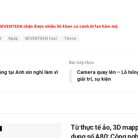
 SEVENTEEN nhận được nhiều lời khen có cánh từ fan hâm mộ
t
Kpop
SEVENTEEN tour
Twice
Bài tiếp theo
ng tại Anh xin nghỉ làm vì
Camera quay lén – Lỗ hổn
giải trí, sự kiện
Từ thực tế ảo, 3D map
dụng số A80: Công ngh