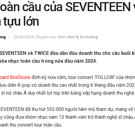
toàn cầu của SEVENTEEN
 tựu lớn
ong
25/06/2024
Chuyên mục
Góc nhìn & Xu hướng
SEVENTEEN và TWICE đều dẫn đầu doanh thu cho các buổi bi
 hòa nhạc toàn cầu trong nửa đầu năm 2024.
board BoxScore
định kỳ nửa năm, tour concert ‘FOLLOW’ của nhó
ưu diễn K-pop có doanh thu cao nhất trong 6 tháng đầu năm 2024
sĩ nữ châu Á duy nhất lọt top trên bảng xếp hạng doanh thu nghệ s
, SEVENTEEN đã thu hút 552.000 người hâm mộ tham dự, mang về 
này cũng đưa nhóm nhạc nam 13 thành viên trở thành nghệ sĩ châu
anh thu concert tour toàn cầu.