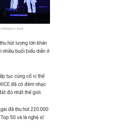
andwagon.asia
hu hút lượng lớn khán
i nhiều buổi biểu diễn ở
p tục củng cố vị thế
 TWICE đã có đêm nhạc
t đỏ nhất thế giới.
 gái đã thu hút 220.000
Top 50 và là nghệ sĩ