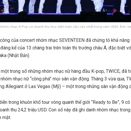
 nhóm nhạc K-Pop có doanh thu tour diễn toàn cầu cao nhất trong năm 2024. Ảnh: b
h công của concert nhóm nhạc SEVENTEEN đã chứng tỏ khả năng t
 đáng kể của 13 chàng trai trên toàn thị trường châu Á, đặc biệt vớ
aka (Nhật Bản).
 một trong số những nhóm nhạc nữ hàng đầu K-pop, TWICE, đã tiế
là nhóm nhạc nữ “công phá” mọi sân vận động. Tháng 3 vừa qua,
ng Allegiant ở Las Vegas (Mỹ) – một trong những sân vận động đắ
iễn trong khuôn khổ tour vòng quanh thế giới “Ready to Be”, 9 cô
oanh thu 24,2 triệu USD. Con số này đã ghi danh nhóm nhạc trong 
p mặt.