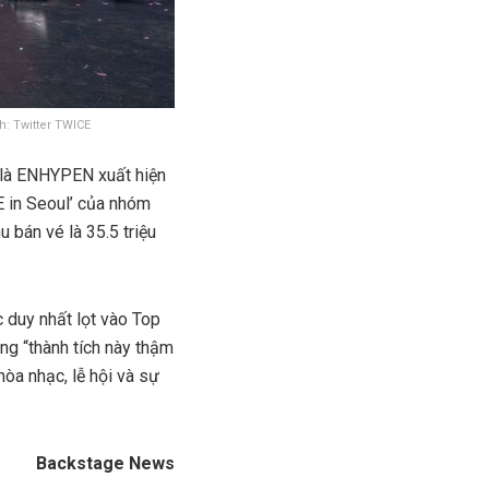
h: Twitter TWICE
là ENHYPEN xuất hiện
TE in Seoul’ của nhóm
bán vé là 35.5 triệu
 duy nhất lọt vào Top
g “thành tích này thậm
hòa nhạc, lễ hội và sự
Backstage News