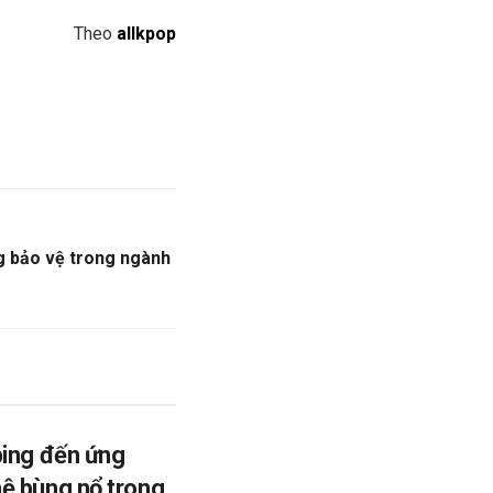
Theo
allkpop
g bảo vệ trong ngành
ping đến ứng
ệ bùng nổ trong