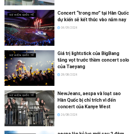
Concert “trong mơ” tại Hàn Quốc
SỰ KIỆN QUỐC TẾ
dự kiến sẽ kết thúc vào năm nay
04/09/2024
Giá trị lightstick của BigBang
SỰ KIỆN QUỐC TẾ
tăng vọt trước thềm concert solo
của Taeyang
28/08/2024
NewJeans, aespa và loạt sao
SỰ KIỆN QUỐC TẾ
Hàn Quốc bị chỉ trích vì đến
concert của Kanye West
26/08/2024
aespa lập kỷ lục mới sau 2 đêm