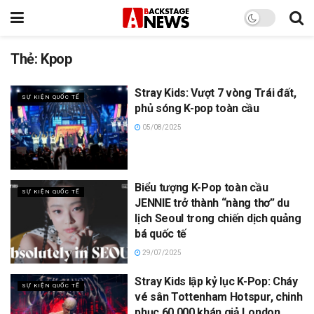
Thẻ:
Kpop
Stray Kids: Vượt 7 vòng Trái đất,
SỰ KIỆN QUỐC TẾ
phủ sóng K-pop toàn cầu
05/08/2025
Biểu tượng K-Pop toàn cầu
SỰ KIỆN QUỐC TẾ
JENNIE trở thành “nàng thơ” du
lịch Seoul trong chiến dịch quảng
bá quốc tế
29/07/2025
Stray Kids lập kỷ lục K-Pop: Cháy
SỰ KIỆN QUỐC TẾ
vé sân Tottenham Hotspur, chinh
phục 60.000 khán giả London