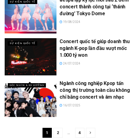
SỰ KIỆN QUỐC TẾ
concert thành công tại ‘thánh
đường’ Tokyo Dome
19/08/2024
Concert quốc tế giúp doanh thu
SỰ KIỆN QUỐC TẾ
ngành K-pop lần đầu vượt mốc
1.000 tỷ won
24/07/2024
Ngành công nghiệp Kpop tấn
GÓC NHÌN & XU HƯỚNG
công thị trường toàn cầu không
chỉ bằng concert và âm nhạc
16/07/2025
1
2
…
4