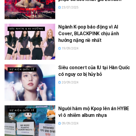
23/07/2025
Ngành K-pop báo động vì AI
GÓC NHÌN & XU HƯỚNG
Cover, BLACKPINK chịu ảnh
hưởng nặng nề nhất
19/09/2024
Siêu concert của IU tại Hàn Quốc
SỰ KIỆN QUỐC TẾ
có nguy cơ bị hủy bỏ
20/09/2024
Người hâm mộ Kpop lên án HYBE
SỰ KIỆN QUỐC TẾ
vì ô nhiễm album nhựa
09/09/2024