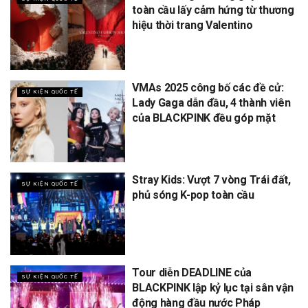
toàn cầu lấy cảm hứng từ thương
hiệu thời trang Valentino
VMAs 2025 công bố các đề cử:
SỰ KIỆN QUỐC TẾ
Lady Gaga dẫn đầu, 4 thành viên
của BLACKPINK đều góp mặt
Stray Kids: Vượt 7 vòng Trái đất,
SỰ KIỆN QUỐC TẾ
phủ sóng K-pop toàn cầu
Tour diễn DEADLINE của
SỰ KIỆN QUỐC TẾ
BLACKPINK lập kỷ lục tại sân vận
động hàng đầu nước Pháp