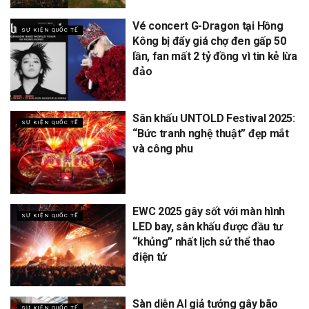
Vé concert G-Dragon tại Hồng
SỰ KIỆN QUỐC TẾ
Kông bị đẩy giá chợ đen gấp 50
lần, fan mất 2 tỷ đồng vì tin kẻ lừa
đảo
Sân khấu UNTOLD Festival 2025:
SỰ KIỆN QUỐC TẾ
“Bức tranh nghệ thuật” đẹp mắt
và công phu
EWC 2025 gây sốt với màn hình
SỰ KIỆN QUỐC TẾ
LED bay, sân khấu được đầu tư
“khủng” nhất lịch sử thể thao
điện tử
Sàn diễn AI giả tưởng gây bão
SỰ KIỆN QUỐC TẾ