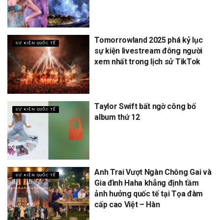
Tomorrowland 2025 phá kỷ lục
SỰ KIỆN QUỐC TẾ
sự kiện livestream đông người
xem nhất trong lịch sử TikTok
Taylor Swift bất ngờ công bố
SỰ KIỆN QUỐC TẾ
album thứ 12
Anh Trai Vượt Ngàn Chông Gai và
SỰ KIỆN QUỐC TẾ
Gia đình Haha khẳng định tầm
ảnh hưởng quốc tế tại Tọa đàm
cấp cao Việt – Hàn