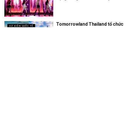
Tomorrowland Thailand tổ chức
SỰ KIỆN QUỐC TẾ
5 năm, dự kiến thu về 12 tỷ
XEM THÊM
Trang chủ
Sự Kiện
Khám Phá
Người Trong Ngành
Lịch Trình