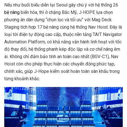
Nếu như buổi biểu diễn tại Seoul gây chú ý với hệ thống 26
bệ nâng
biến hóa, thì ở chặng Bắc Mỹ, J-HOPE lựa chọn
phương án dàn dựng “chọn lọc và tối ưu” với Mag Deck
Staging tích hợp 17 bệ nâng cùng hệ thống Nav Hoist. Đây là
loại tời điện tự động cao cấp, thuộc nền tảng TAIT Navigator
Automation Platform, có khả năng vận hành linh hoạt với tốc
độ thay đổi, hệ thống phanh kép độc lập và cơ chế nâng êm
ái. Không chỉ đảm bảo tính an toàn cao nhất (BGV-C1), Nav
Hoist còn cho phép thực hiện các chuyển động phức tạp,
chính xác, giúp J-Hope kiểm soát hoàn toàn sân khấu trong
từng khoảnh khắc.