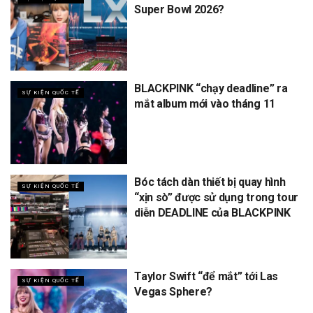
Super Bowl 2026?
BLACKPINK “chạy deadline” ra
SỰ KIỆN QUỐC TẾ
mắt album mới vào tháng 11
Bóc tách dàn thiết bị quay hình
SỰ KIỆN QUỐC TẾ
“xịn sò” được sử dụng trong tour
diễn DEADLINE của BLACKPINK
Taylor Swift “để mắt” tới Las
SỰ KIỆN QUỐC TẾ
Vegas Sphere?