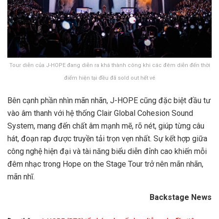
Tour diễn của J-HOPE đang diễn ra khá thành công khi các đêm diễn đến thời
điểm hiện tại đều đã sold out hết vé
Bên cạnh phần nhìn mãn nhãn, J-HOPE cũng đặc biệt đầu tư
vào âm thanh với hệ thống Clair Global Cohesion Sound
System, mang đến chất âm mạnh mẽ, rõ nét, giúp từng câu
hát, đoạn rap được truyền tải trọn vẹn nhất. Sự kết hợp giữa
công nghệ hiện đại và tài năng biểu diễn đỉnh cao khiến mỗi
đêm nhạc trong Hope on the Stage Tour trở nên mãn nhãn,
mãn nhĩ.
Backstage News