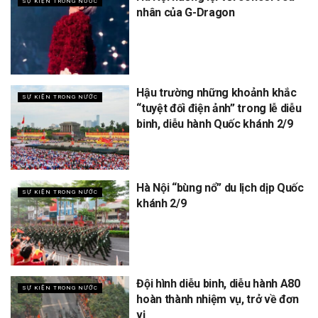
SỰ KIỆN TRONG NƯỚC
nhân của G-Dragon
Hậu trường những khoảnh khắc
SỰ KIỆN TRONG NƯỚC
“tuyệt đối điện ảnh” trong lễ diễu
binh, diễu hành Quốc khánh 2/9
Hà Nội “bùng nổ” du lịch dịp Quốc
SỰ KIỆN TRONG NƯỚC
khánh 2/9
Đội hình diễu binh, diễu hành A80
SỰ KIỆN TRONG NƯỚC
hoàn thành nhiệm vụ, trở về đơn
vị