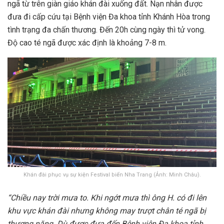
ngã từ trên giàn giáo khán đài xuống đất. Nạn nhân được
đưa đi cấp cứu tại Bệnh viện Đa khoa tỉnh Khánh Hòa trong
tình trạng đa chấn thương. Đến 20h cùng ngày thì tử vong.
Độ cao té ngã được xác định là khoảng 7-8 m.
Khán đài phục vụ sự kiện Festival biển Nha Trang (Ảnh: Minh Châu).
“Chiều nay trời mưa to. Khi ngớt mưa thì ông H. có đi lên
khu vực khán đài nhưng không may trượt chân té ngã bị
thương nặng. Dù được đưa đến Bệnh viện Đa khoa tỉnh