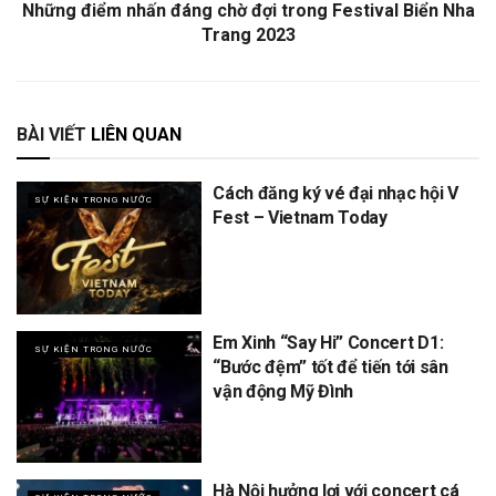
Những điểm nhấn đáng chờ đợi trong Festival Biển Nha
Trang 2023
BÀI VIẾT
LIÊN QUAN
Cách đăng ký vé đại nhạc hội V
SỰ KIỆN TRONG NƯỚC
Fest – Vietnam Today
Em Xinh “Say Hi” Concert D1:
SỰ KIỆN TRONG NƯỚC
“Bước đệm” tốt để tiến tới sân
vận động Mỹ Đình
Hà Nội hưởng lợi với concert cá