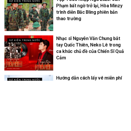
SỰ KIỆN TRONG NƯỚC
Phạm bất ngờ trở lại, Hòa Minzy
trình diễn Bắc Bling phiên bản
thao trường
Nhạc sĩ Nguyễn Văn Chung bắt
SỰ KIỆN TRONG NƯỚC
tay Quốc Thiên, Neko Lê trong
ca khúc chủ đề của Chiến Sĩ Quả
Cảm
Hướng dẫn cách lấy vé miễn phí
SỰ KIỆN TRONG NƯỚC
concert Quốc gia ngày 1/9 tại
sân vận động Mỹ Đình
XEM THÊM