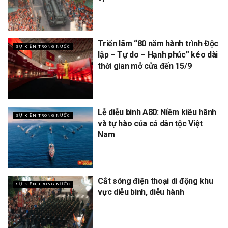
Triển lãm “80 năm hành trình Độc
SỰ KIỆN TRONG NƯỚC
lập – Tự do – Hạnh phúc” kéo dài
thời gian mở cửa đến 15/9
Lễ diễu binh A80: Niềm kiêu hãnh
SỰ KIỆN TRONG NƯỚC
và tự hào của cả dân tộc Việt
Nam
Cắt sóng điện thoại di động khu
SỰ KIỆN TRONG NƯỚC
vực diễu binh, diễu hành