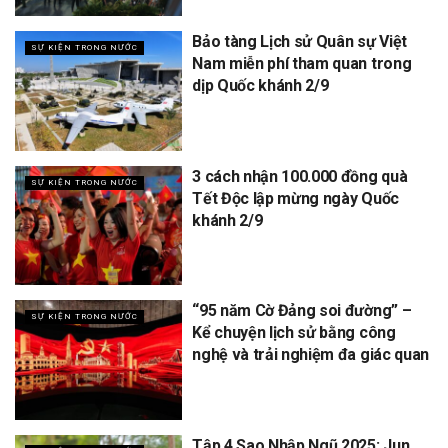
Bảo tàng Lịch sử Quân sự Việt
SỰ KIỆN TRONG NƯỚC
Nam miễn phí tham quan trong
dịp Quốc khánh 2/9
3 cách nhận 100.000 đồng quà
SỰ KIỆN TRONG NƯỚC
Tết Độc lập mừng ngày Quốc
khánh 2/9
“95 năm Cờ Đảng soi đường” –
SỰ KIỆN TRONG NƯỚC
Kể chuyện lịch sử bằng công
nghệ và trải nghiệm đa giác quan
Tập 4 Sao Nhập Ngũ 2025: Jun