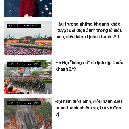
Hậu trường những khoảnh khắc
SỰ KIỆN TRONG NƯỚC
“tuyệt đối điện ảnh” trong lễ diễu
binh, diễu hành Quốc khánh 2/9
Hà Nội “bùng nổ” du lịch dịp Quốc
SỰ KIỆN TRONG NƯỚC
khánh 2/9
Đội hình diễu binh, diễu hành A80
SỰ KIỆN TRONG NƯỚC
hoàn thành nhiệm vụ, trở về đơn
vị