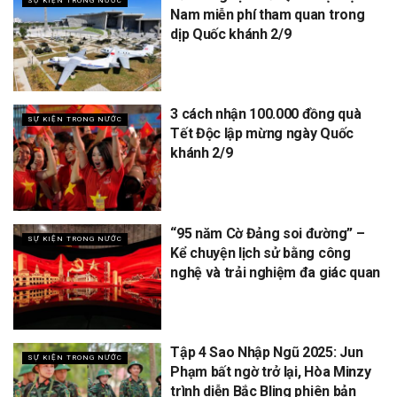
SỰ KIỆN TRONG NƯỚC
Nam miễn phí tham quan trong
dịp Quốc khánh 2/9
3 cách nhận 100.000 đồng quà
SỰ KIỆN TRONG NƯỚC
Tết Độc lập mừng ngày Quốc
khánh 2/9
“95 năm Cờ Đảng soi đường” –
SỰ KIỆN TRONG NƯỚC
Kể chuyện lịch sử bằng công
nghệ và trải nghiệm đa giác quan
Tập 4 Sao Nhập Ngũ 2025: Jun
SỰ KIỆN TRONG NƯỚC
Phạm bất ngờ trở lại, Hòa Minzy
trình diễn Bắc Bling phiên bản