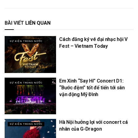
BÀI VIẾT
LIÊN QUAN
Cách đăng ký vé đại nhạc hội V
SỰ KIỆN TRONG NƯỚC
Fest – Vietnam Today
Em Xinh “Say Hi” Concert D1:
SỰ KIỆN TRONG NƯỚC
“Bước đệm” tốt để tiến tới sân
vận động Mỹ Đình
Hà Nội hưởng lợi với concert cá
SỰ KIỆN TRONG NƯỚC
nhân của G-Dragon