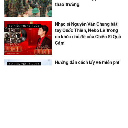
thao trường
Nhạc sĩ Nguyễn Văn Chung bắt
SỰ KIỆN TRONG NƯỚC
tay Quốc Thiên, Neko Lê trong
ca khúc chủ đề của Chiến Sĩ Quả
Cảm
Hướng dẫn cách lấy vé miễn phí
SỰ KIỆN TRONG NƯỚC
concert Quốc gia ngày 1/9 tại
sân vận động Mỹ Đình
XEM THÊM