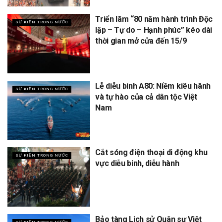
Triển lãm “80 năm hành trình Độc
SỰ KIỆN TRONG NƯỚC
lập – Tự do – Hạnh phúc” kéo dài
thời gian mở cửa đến 15/9
Lễ diễu binh A80: Niềm kiêu hãnh
SỰ KIỆN TRONG NƯỚC
và tự hào của cả dân tộc Việt
Nam
Cắt sóng điện thoại di động khu
SỰ KIỆN TRONG NƯỚC
vực diễu binh, diễu hành
Bảo tàng Lịch sử Quân sự Việt