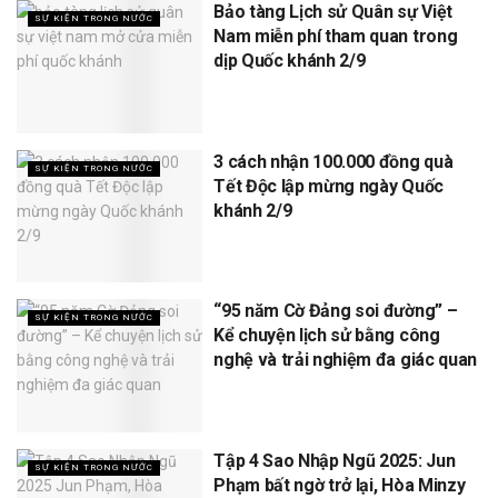
Bảo tàng Lịch sử Quân sự Việt
SỰ KIỆN TRONG NƯỚC
Nam miễn phí tham quan trong
dịp Quốc khánh 2/9
3 cách nhận 100.000 đồng quà
SỰ KIỆN TRONG NƯỚC
Tết Độc lập mừng ngày Quốc
khánh 2/9
“95 năm Cờ Đảng soi đường” –
SỰ KIỆN TRONG NƯỚC
Kể chuyện lịch sử bằng công
nghệ và trải nghiệm đa giác quan
Tập 4 Sao Nhập Ngũ 2025: Jun
SỰ KIỆN TRONG NƯỚC
Phạm bất ngờ trở lại, Hòa Minzy