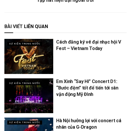
rạp hát hiện đại ngoài trời
BÀI VIẾT
LIÊN QUAN
Cách đăng ký vé đại nhạc hội V
SỰ KIỆN TRONG NƯỚC
Fest – Vietnam Today
Em Xinh “Say Hi” Concert D1:
SỰ KIỆN TRONG NƯỚC
“Bước đệm” tốt để tiến tới sân
vận động Mỹ Đình
Hà Nội hưởng lợi với concert cá
SỰ KIỆN TRONG NƯỚC
nhân của G-Dragon