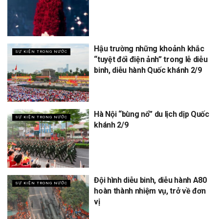
Hậu trường những khoảnh khắc
SỰ KIỆN TRONG NƯỚC
“tuyệt đối điện ảnh” trong lễ diễu
binh, diễu hành Quốc khánh 2/9
Hà Nội “bùng nổ” du lịch dịp Quốc
SỰ KIỆN TRONG NƯỚC
khánh 2/9
Đội hình diễu binh, diễu hành A80
SỰ KIỆN TRONG NƯỚC
hoàn thành nhiệm vụ, trở về đơn
vị