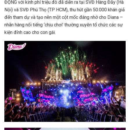
ĐỘNG với kinh phí triệu đô đã diễn ra tại SVĐ Hàng Đẫy (Hà
Nội) và SVĐ Phú Thọ (TP HCM), thu hút gần 50.000 khán giả
đến tham dự và tạo nên một cột mốc đáng nhớ cho Diana –
nhãn hàng nổi tiếng ‘chịu chơi’ thường xuyên tổ chức các sự
kiện đỉnh cao cho con gái.