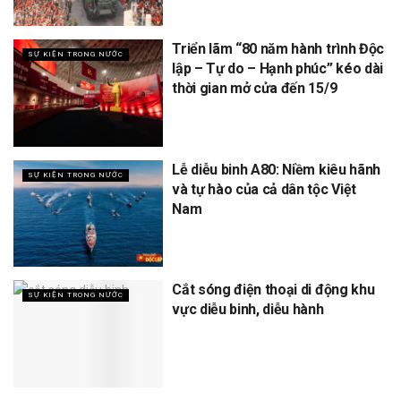
Triển lãm “80 năm hành trình Độc
SỰ KIỆN TRONG NƯỚC
lập – Tự do – Hạnh phúc” kéo dài
thời gian mở cửa đến 15/9
Lễ diễu binh A80: Niềm kiêu hãnh
SỰ KIỆN TRONG NƯỚC
và tự hào của cả dân tộc Việt
Nam
Cắt sóng điện thoại di động khu
SỰ KIỆN TRONG NƯỚC
vực diễu binh, diễu hành