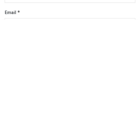
*
Email
Trang web
Trang chủ
Sự Kiện
Khám Phá
Người Trong Ngành
Lịch Trình