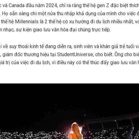
và Canada đầu năm 2024, chỉ ra rằng thế hệ gen Z đặc biệt thích đ
. Họ sẵn sàng chi một nửa thu nhập khả dụng của mình cho việc đi
thế hệ Millennials là 2 thế hệ có xu hướng đi du lịch nhiều nhất, 
 nhạc, sự kiện giao lưu văn hóa đại chúng trực tiếp.
về suy thoái kinh tế đang diễn ra, sinh viên và khán giả trẻ tuổi v
s, giám đốc thương hiệu tại StudentUniverse, cho biết. Ông cho biế
giá trị của việc đi du lịch, vì điều này có thể thúc đẩy giao lưu v