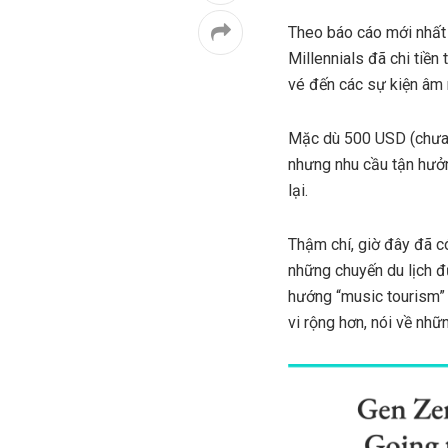
Theo báo cáo mới nhất 
Millennials đã chi tiề
vé đến các sự kiện âm n
Mặc dù 500 USD (chưa n
nhưng nhu cầu tận hưởn
lại.
Thậm chí, giờ đây đã có
những chuyến du lịch đ
hướng “music tourism”
vi rộng hơn, nói về nhữ