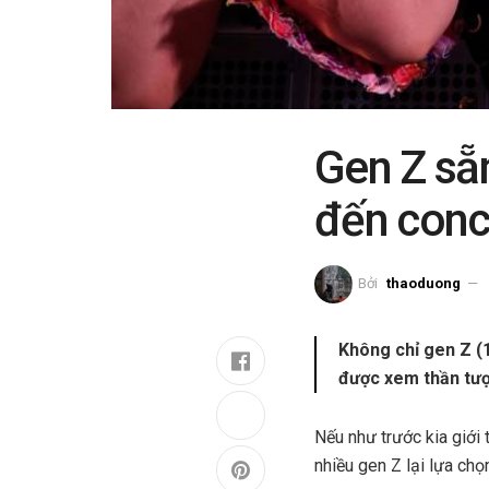
Gen Z sẵn
đến conc
Bởi
thaoduong
Không chỉ gen Z (1
được xem thần tượn
Nếu như trước kia giới 
nhiều gen Z lại lựa chọ