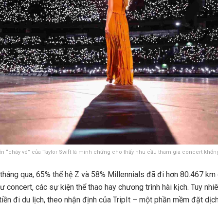
n “cháy vé” của Taylor Swift là minh chứng cho thấy nhu cầu tham gia concert khổng 
2 tháng qua, 65% thế hệ Z và 58% Millennials đã đi hơn 80.467 km
hư concert, các sự kiện thể thao hay chương trình hài kịch. Tuy nhiê
iền đi du lịch, theo nhận định của TripIt – một phần mềm đặt dịc