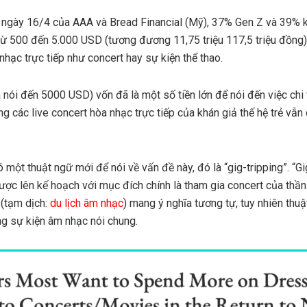
ngày 16/4 của AAA và Bread Financial (Mỹ), 37% Gen Z và 39% k
n từ 500 đến 5.000 USD (tương đương 11,75 triệu 117,5 triệu đồng
hạc trực tiếp như concert hay sự kiện thể thao.
ói đến 5000 USD) vốn đã là một số tiền lớn để nói đến việc chi t
g các live concert hòa nhạc trực tiếp của khán giả thế hệ trẻ vẫ
 một thuật ngữ mới để nói về vấn đề này, đó là “gig-tripping”. “Gi
ược lên kế hoạch với mục đích chính là tham gia concert của thần
 (tạm dịch:
du lịch âm nhạc
) mang ý nghĩa tương tự, tuy nhiên th
ng sự kiện âm nhạc nói chung.