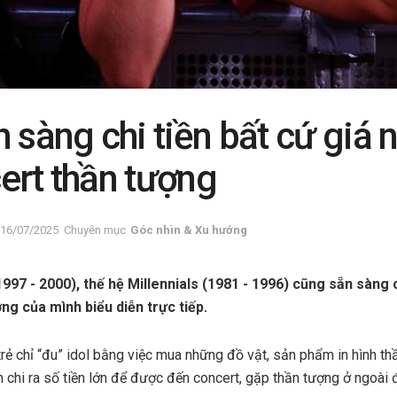
 sàng chi tiền bất cứ giá 
ert thần tượng
16/07/2025
Chuyên mục
Góc nhìn & Xu hướng
997 - 2000), thế hệ Millennials (1981 - 1996) cũng sẵn sàng 
g của mình biểu diễn trực tiếp.
trẻ chỉ “đu” idol bằng việc mua những đồ vật, sản phẩm in hình thầ
n chi ra số tiền lớn để được đến concert, gặp thần tượng ở ngoài đ