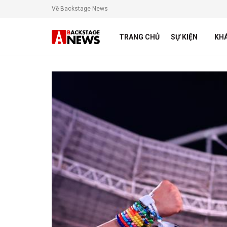
Về Backstage News
TRANG CHỦ
SỰ KIỆN
KH