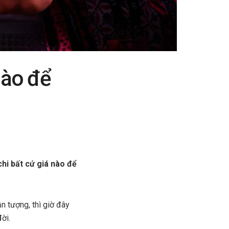
nào để
chi bất cứ giá nào để
n tượng, thì giờ đây
ời.