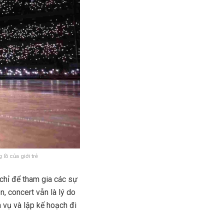
lồ của giới trẻ
 chỉ để tham gia các sự
n, concert vẫn là lý do
h vụ và lập kế hoạch đi