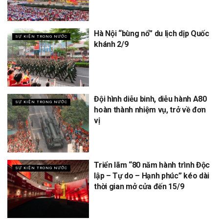
Hà Nội “bùng nổ” du lịch dịp Quốc
SỰ KIỆN TRONG NƯỚC
khánh 2/9
Đội hình diễu binh, diễu hành A80
SỰ KIỆN TRONG NƯỚC
hoàn thành nhiệm vụ, trở về đơn
vị
Triển lãm “80 năm hành trình Độc
SỰ KIỆN TRONG NƯỚC
lập – Tự do – Hạnh phúc” kéo dài
thời gian mở cửa đến 15/9