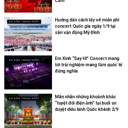
Cảm
Hướng dẫn cách lấy vé miễn phí
SỰ KIỆN TRONG NƯỚC
concert Quốc gia ngày 1/9 tại
sân vận động Mỹ Đình
Em Xinh “Say Hi” Concert mang
SỰ KIỆN TRONG NƯỚC
tới trải nghiệm mang tầm quốc tế
đúng nghĩa
Mãn nhãn những khoảnh khắc
SỰ KIỆN TRONG NƯỚC
“tuyệt đối điện ảnh” tại buổi sơ
duyệt diễu binh Quốc khánh 2/9