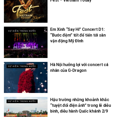
Fest – Vietnam Today
Em Xinh “Say Hi” Concert D1:
SỰ KIỆN TRONG NƯỚC
“Bước đệm” tốt để tiến tới sân
vận động Mỹ Đình
Hà Nội hưởng lợi với concert cá
SỰ KIỆN TRONG NƯỚC
nhân của G-Dragon
Hậu trường những khoảnh khắc
SỰ KIỆN TRONG NƯỚC
“tuyệt đối điện ảnh” trong lễ diễu
binh, diễu hành Quốc khánh 2/9