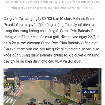
đạo phòng chống dịch đưa ra kiến nghị với chính phủ về việc tạm dừng dừng
miễn thị thực đơn phương với các nước thuộc EU và Anh – Ảnh: VGP
Cùng với đó, sáng ngày 08/03 ban tổ chức Bahrain Grand
Prix đã đưa ra quyết định rằng chặng đua này sẽ diễn ra
trong tình trạng không có khán giả. Grand Prix Bahrain là
chặng đua F1 thứ hai của mùa giải, diễn ra vào ngày 22/3 –
hai tuần trước Vietnam Grand Prix. Phía Bahrain khẳng định:
“Sau khi tham vấn các đối tác quốc tế cũng như Ủy ban sức
khỏe của Vương quốc Bahrain, chúng tôi đã quyết định rằng
đây chỉ là sự kiện dành cho các VĐV và đội đua”.