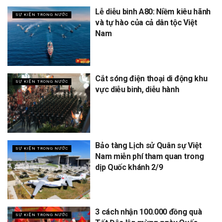
Lễ diễu binh A80: Niềm kiêu hãnh
SỰ KIỆN TRONG NƯỚC
và tự hào của cả dân tộc Việt
Nam
Cắt sóng điện thoại di động khu
SỰ KIỆN TRONG NƯỚC
vực diễu binh, diễu hành
Bảo tàng Lịch sử Quân sự Việt
SỰ KIỆN TRONG NƯỚC
Nam miễn phí tham quan trong
dịp Quốc khánh 2/9
3 cách nhận 100.000 đồng quà
SỰ KIỆN TRONG NƯỚC