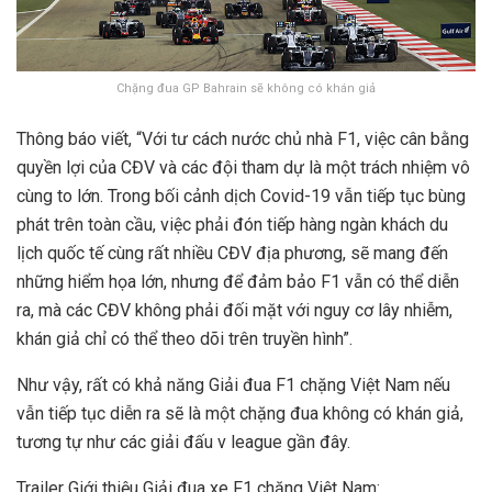
Chặng đua GP Bahrain sẽ không có khán giả
Thông báo viết, “Với tư cách nước chủ nhà F1, việc cân bằng
quyền lợi của CĐV và các đội tham dự là một trách nhiệm vô
cùng to lớn. Trong bối cảnh dịch Covid-19 vẫn tiếp tục bùng
phát trên toàn cầu, việc phải đón tiếp hàng ngàn khách du
lịch quốc tế cùng rất nhiều CĐV địa phương, sẽ mang đến
những hiểm họa lớn, nhưng để đảm bảo F1 vẫn có thể diễn
ra, mà các CĐV không phải đối mặt với nguy cơ lây nhiễm,
khán giả chỉ có thể theo dõi trên truyền hình”.
Như vậy, rất có khả năng Giải đua F1 chặng Việt Nam nếu
vẫn tiếp tục diễn ra sẽ là một chặng đua không có khán giả,
tương tự như các giải đấu v league gần đây.
Trailer Giới thiệu Giải đua xe F1 chặng Việt Nam: