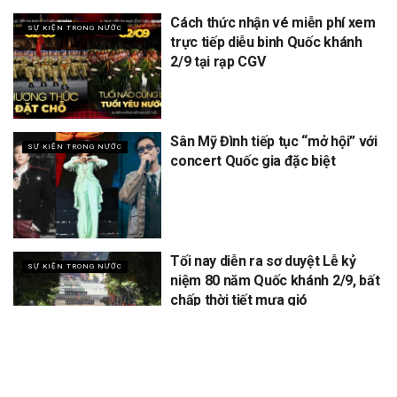
Cách thức nhận vé miễn phí xem
SỰ KIỆN TRONG NƯỚC
trực tiếp diễu binh Quốc khánh
2/9 tại rạp CGV
Sân Mỹ Đình tiếp tục “mở hội” với
SỰ KIỆN TRONG NƯỚC
concert Quốc gia đặc biệt
Tối nay diễn ra sơ duyệt Lễ kỷ
SỰ KIỆN TRONG NƯỚC
niệm 80 năm Quốc khánh 2/9, bất
chấp thời tiết mưa gió