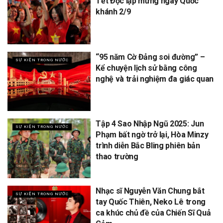
Tết Độc lập mừng ngày Quốc
khánh 2/9
“95 năm Cờ Đảng soi đường” –
SỰ KIỆN TRONG NƯỚC
Kể chuyện lịch sử bằng công
nghệ và trải nghiệm đa giác quan
Tập 4 Sao Nhập Ngũ 2025: Jun
SỰ KIỆN TRONG NƯỚC
Phạm bất ngờ trở lại, Hòa Minzy
trình diễn Bắc Bling phiên bản
thao trường
Nhạc sĩ Nguyễn Văn Chung bắt
SỰ KIỆN TRONG NƯỚC
tay Quốc Thiên, Neko Lê trong
ca khúc chủ đề của Chiến Sĩ Quả