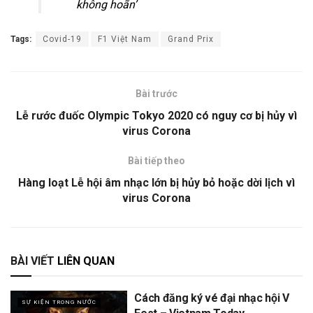
không hoãn’
Tags:
Covid-19
F1 Việt Nam
Grand Prix
Bài trước
Lễ rước đuốc Olympic Tokyo 2020 có nguy cơ bị hủy vì
virus Corona
Bài tiếp theo
Hàng loạt Lễ hội âm nhạc lớn bị hủy bỏ hoặc dời lịch vì
virus Corona
BÀI VIẾT
LIÊN QUAN
Cách đăng ký vé đại nhạc hội V
SỰ KIỆN TRONG NƯỚC