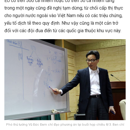
EU có trên 500 ca nhiễm hoặc có trên 50 ca nhiễm tăng
trong một ngày cũng đề nghị tạm dừng; từ chối cấp thị thực
cho người nước ngoài vào Việt Nam nếu có các triệu chứng,
yếu tố dịch tễ theo quy định. Như vậy cũng là một cản trở
đối với các đội đua đến từ các quốc gia thuộc khu vực này.
Phó thủ tướng Vũ Đức Đam chỉ đạo phương án tại buổi họp chiều 8/3. Ban chỉ